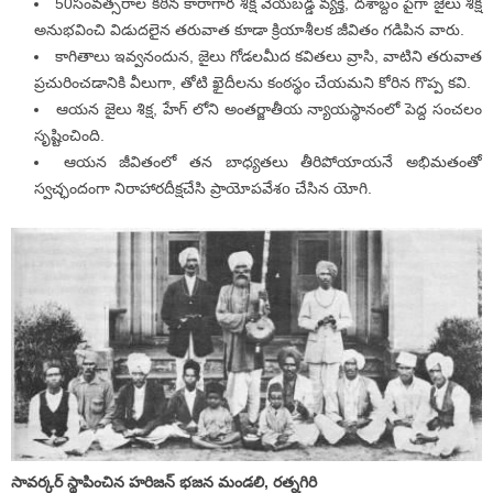
50సంవత్సరాల కఠిన కారాగార శిక్ష వేయబడ్డ వ్యక్తి, దశాబ్దం పైగా జైలు శిక్ష
అనుభవించి విడుదలైన తరువాత కూడా క్రియాశీలక జీవితం గడిపిన వారు.
కాగితాలు ఇవ్వనందున, జైలు గోడలమీద కవితలు వ్రాసి, వాటిని తరువాత
ప్రచురించడానికి వీలుగా, తోటి ఖైదీలను కంఠస్థం చేయమని కోరిన గొప్ప కవి.
ఆయన జైలు శిక్ష, హేగ్ లోని అంతర్జాతీయ న్యాయస్థానంలో పెద్ద సంచలం
సృష్టించింది.
ఆయన జీవితంలో తన బాధ్యతలు తీరిపోయాయనే అభిమతంతో
స్వచ్ఛందంగా నిరాహారదీక్షచేసి ప్రాయోపవేశo చేసిన యోగి.
సావర్కర్ స్థాపించిన హరిజన్ భజన మండలి, రత్నగిరి