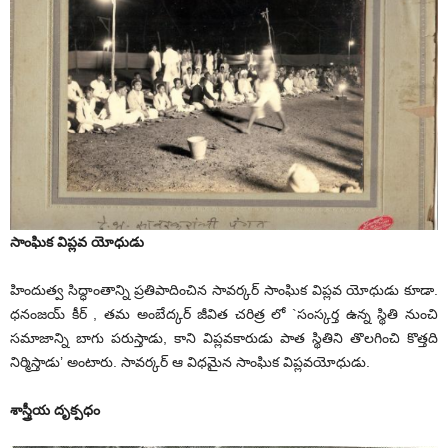
సాంఘిక విప్లవ యోధుడు
హిందుత్వ సిద్ధాంతాన్ని ప్రతిపాదించిన సావర్కర్ సాంఘిక విప్లవ యోధుడు కూడా.
ధనంజయ్ కీర్ , తమ అంబేద్కర్ జీవిత చరిత్ర లో `సంస్కర్త ఉన్న స్థితి నుంచి
సమాజాన్ని బాగు పరుస్తాడు, కాని విప్లవకారుడు పాత స్థితిని తొలగించి కొత్తది
నిర్మిస్తాడు’ అంటారు. సావర్కర్ ఆ విధమైన సాంఘిక విప్లవయోధుడు.
శాస్త్రీయ దృక్పధం