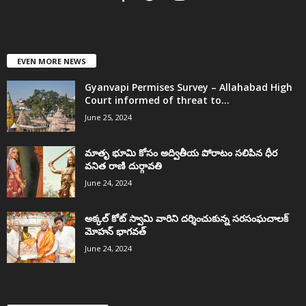
EVEN MORE NEWS
Gyanvapi Permises Survey – Allahabad High
Court informed of threat to...
June 25, 2024
మాతృ భూమి కోసం అద్వితీయ పోరాటం సలిపిన ధీర
వనిత రాణి దుర్గావతి
June 24, 2024
అక్కల్‌ కోట్‌ స్వామి వారిని దర్శించుకున్న సరసంఘచాలక్
మోహన్ భాగవత్
June 24, 2024