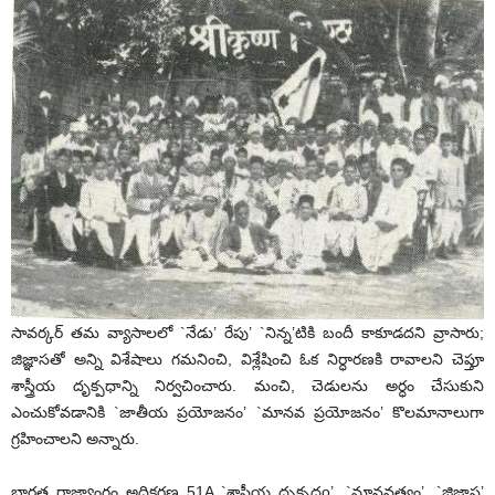
సావర్కర్ తమ వ్యాసాలలో `నేడు’ రేపు’ `నిన్న’టికి బందీ కాకూడదని వ్రాసారు;
జిజ్ఞాసతో అన్ని విశేషాలు గమనించి, విశ్లేషించి ఓక నిర్ధారణకి రావాలని చెప్తూ
శాస్త్రీయ దృక్పధాన్ని నిర్వచించారు. మంచి, చెడులను అర్ధం చేసుకుని
ఎంచుకోవడానికి `జాతీయ ప్రయోజనం’ `మానవ ప్రయోజనం’ కొలమానాలుగా
గ్రహించాలని అన్నారు.
భారత రాజ్యాంగం అధికరణ 51A `శాస్త్రీయ దృక్పధo’, `మానవత్వం’, `జిజ్ఞాస’