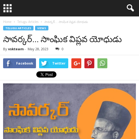
Home
Telugu Articles
సావర్కర్… సాంఘిక విప్లవ యోధుడు
TELUGU ARTICLES
VIEWS
సావర్కర్… సాంఘిక విప్లవ యోధుడు
By
vskteam
-
May 28, 2023
0
Facebook
Twitter