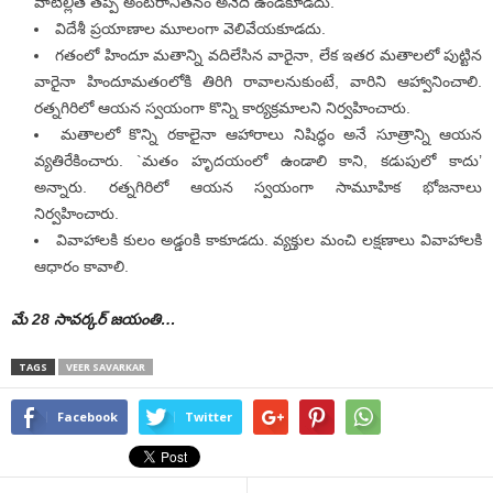
వాటిల్లితే తప్ప అంటరానితనం అనేది ఉండకూడదు.
విదేశీ ప్రయాణాల మూలంగా వెలివేయకూడదు.
గతంలో హిందూ మతాన్ని వదిలేసిన వారైనా, లేక ఇతర మతాలలో పుట్టిన
వారైనా హిందూమతoలోకి తిరిగి రావాలనుకుంటే, వారిని ఆహ్వానించాలి.
రత్నగిరిలో ఆయన స్వయంగా కొన్ని కార్యక్రమాలని నిర్వహించారు.
మతాలలో కొన్ని రకాలైనా ఆహారాలు నిషిద్ధం అనే సూత్రాన్ని ఆయన
వ్యతిరేకించారు. `మతం హృదయంలో ఉండాలి కాని, కడుపులో కాదు’
అన్నారు. రత్నగిరిలో ఆయన స్వయంగా సామూహిక భోజనాలు
నిర్వహించారు.
వివాహాలకి కులం అడ్డoకి కాకూడదు. వ్యక్తుల మంచి లక్షణాలు వివాహాలకి
ఆధారం కావాలి.
మే 28 సావ‌ర్క‌ర్ జ‌యంతి…
TAGS
VEER SAVARKAR
Facebook
Twitter