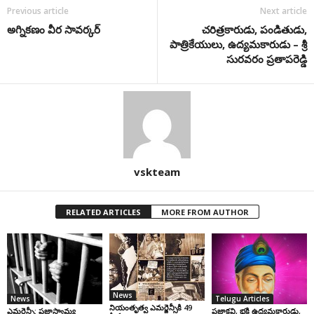
Previous article
Next article
అగ్నికణం వీర సావర్కర్‌
చరిత్రకారుడు, పండితుడు,
పాత్రికేయులు, ఉద్యమకారుడు – శ్రీ
సురవరం ప్రతాపరెడ్డి
vskteam
RELATED ARTICLES
MORE FROM AUTHOR
News
News
Telugu Articles
నియంతృత్వ ఎమర్జెన్సీకి 49
ఎమర్జెన్సీ: ప్రజాస్వామ్య
ప్రజాకవి, భక్తి ఉద్యమకారుడు,