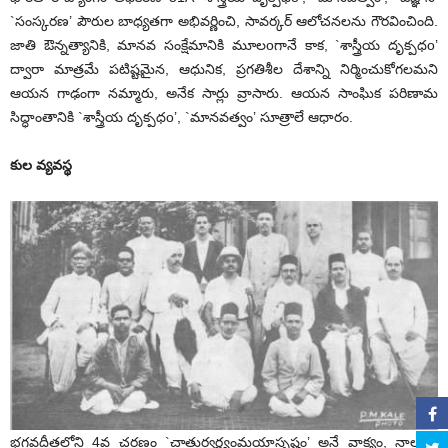
`సంస్కరణ’ పౌరుల బాధ్యతగా అభివర్ణించి, సావర్కర్ ఆలోచనలను గౌరవించింది.
జాతి ఔన్నత్యానికి, మానవ సంక్షేమానికి మూలoగానే కాక, `శాస్త్రీయ దృక్పధo’
ద్వారా మాత్రమే పటిష్టమైన, ఆధునిక, ప్రగతిశీల దేశాన్ని నిర్మించుకోగలమని
ఆయన గాఢంగా నమ్మారు, అనేక సార్లు వ్రాసారు. ఆయన సాంఘిక పరిణామ
సిద్ధాంతానికి `శాస్త్రీయ దృక్పధo’, `మానవత్వం’ సూత్రాలే ఆధారం.
కుల వ్యవస్థ
భగవద్గీతలోని 4వ చరణం `చాతుర్వర్ణ్యంమయాసృష్టం’ అనే వాక్యం, నాలుగు