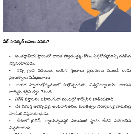
వీర్ సావర్కర్ అసలు ఎవరు?
అంతర్జాతీయ స్థాయిలో భారత స్వాతంత్ర్యం కోసం విప్లవోద్యమాన్ని నడిపిన
విప్లవయోధుడు.
గొప్ప గ్రంధ రచయిత, ఆయన గ్రంథాలు ప్రచురణకు ముందే, రెండు
ప్రభుత్వాలు నిషేధించాయి.
భారత స్వాతంత్రోద్యమoలో పాల్గొన్నందుకు, విశ్వవిద్యాలయo ఆయన
బారిస్టర్ డిగ్రీని రద్దు చేసింది.
విదేశీ వస్త్రాలను బహిరంగంగా మంటల్లో కాల్చేసిన జాతీయవాది.
దేశ సమగ్ర అభివృద్ధికై, అంటరానితనం, కులతత్వం నిర్మూలనకై పాటుపడ్డ
సాంఘిక విప్లవయోధుడు.
దేశంలో బ్రిటిష్ న్యాయవ్యవస్థకి ఎటువంటి స్థానం లేదని ఎదిరించిన
విప్లవకారుడు.