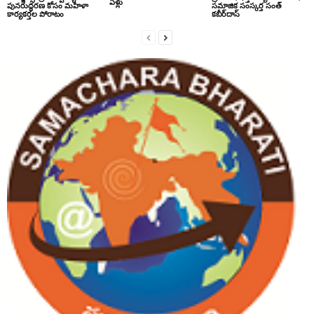
ఏళ్లు
పునరుద్ధరణ కోసం మహిళా
సమాజిక సంస్కర్త సంత్‌
కార్యకర్తల పోరాటం
కబీర్‌దాస్‌