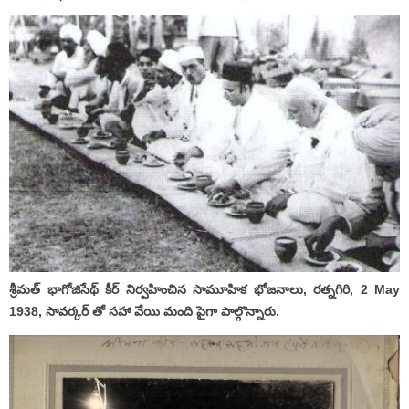
శ్రీమత్ భాగోజిసేథ్ కీర్ నిర్వహించిన సామూహిక భోజనాలు, రత్నగిరి, 2 May
1938, సావర్కర్ తో సహా వేయి మంది పైగా పాల్గొన్నారు.