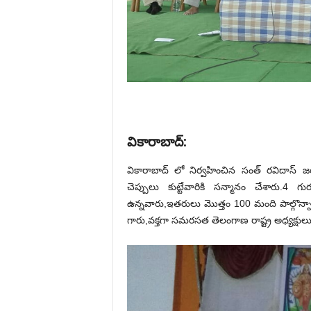
వికారాబాద్:
వికారాబాద్ లో నిర్వహించిన సంత్ రవిదాస్
చెప్పులు కుట్టేవారికి సన్మానం చేశారు.4 
ఉన్నవారు,ఇతరులు మొత్తం 100 మంది పాల్గొన్
గారు,వక్తగా సమరసత తెలంగాణ రాష్ట్ర అధ్యక్షులు 