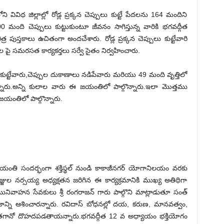
విధ జిల్లాల్లో రోడ్ల ప్రక్కన చెప్పులు కుట్టే పేదలను 164 మందిని
500 మంది చెప్పులు కుట్టుకుంటూ జీవనం సాగిస్తున్న వారికి భగవద్గీత
్ర పుస్తకాలు ఉచితంగా అందచేశారు. రోడ్ల ప్రక్కన చెప్పులు కుట్టేవారి
ల పై సమరసత కార్యకర్తలు సర్వే సైతం నిర్వహించారు.
ులు కుట్టేవారు,చెప్పుల దుకాణాలు నడిపేవారు మరియు 49 మంది వృత్తిలో
ొన్నారు.అన్ని కులాల వారు ఈ జయంతిలో పాల్గొన్నారు.ఇలా మొత్తము
జయంతిలో పాల్గొన్నారు.
జయంతి సందర్భంగా శక్తిస్థల్ నుండి కాకాజీనగర్ యోగానిలయం వరకు
ుజ్జుల‌ నర్సయ్య అధ్యక్షతన జరిగిన ఈ కార్యక్రమానికి ముఖ్య అతిథిగా
మునివాహన సేవకులు శ్రీ రంగరాజన్ గారు పాల్గొని మాట్లాడుతూ సంత్
సమాజాన్ని ఆశించారన్నారు. రవిదాస్ బోధనల్లో దయ, కరుణ, మానవత్వం,
ంతగానో దొహదపడతాయన్నారు.భగవద్గీత 12 వ అధ్యాయం భక్తియోగం