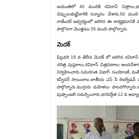
జయంతిలో 40 మందికి రవిదాస్ చిత్రాలు,భగవ
చెప్పులుకుట్టేవారికి సన్మానం చేశారు.50 మంది
రాజేందర్ ఆధ్వర్యంలో జరిగిన ఈ కార్యక్రమాని
పాల్గొనగా మొత్తము 55 మంది పాల్గొన్నారు.
మెదక్
ఫిబ్రవరి 19 వ తేదీన మెదక్ లో జరిగిన రవిదాస్
చరిత్ర పుస్తకాలు,రవిదాస్ చిత్రపటాలు అందచేశార
నిర్వహించారు.సమరసత విభాగ్ సంయోజక్ మత్స
కన్వీనర్ సాయిబాబ,జాతీయ ఎస్ సీ రిజర్వేషన్ పరి
పాల్గొన్నారు.ముగ్గురు మహిళలు పాలదగొన్నారు
పుష్పాంజలి సమర్పించారు.భగవద్గీత 12 వ అధ్యాయ