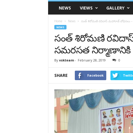
VSK
NEWS
VIEWS
GALLERY
Telangana
Home
News
సంత్ శిరోమణి రవిదాస్ మహారాజ్ బోధనలు –
NEWS
సంత్ శిరోమణి రవిదా
సమరసత నిర్మాణానిక
By
vskteam
-
February 28, 2019
0
SHARE
Facebook
Twitt