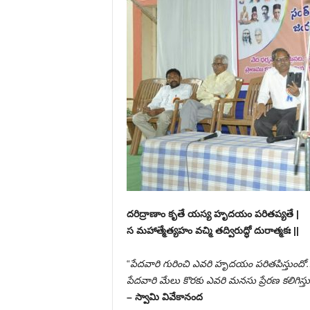
దరిద్రాణాం కృతే యస్య హృదయం పరితప్యతే |
స మహాత్మేత్యహం వచ్మి తద్విరుద్ధో దురాత్మకః ||
“
పేదవారి గురించి ఎవరి హృదయం పరితపిస్తుందో
పేదవారి మేలు కొరకు ఎవరి మనసు ప్రేరణ కలిగిస్తు
– స్వామి వివేకానంద