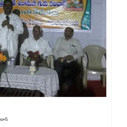
ిదాస్