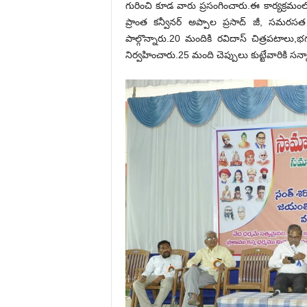
గురించి కూడ వారు ప్రసంగించారు.ఈ కార్యక్ర
ప్రాంత కన్వీనర్ అప్పాల ప్రసాద్ జీ, సమర
పాల్గొన్నారు.20 మందికి రవిదాస్ చిత్రపటాలు,భ
నిర్వహించారు.25 మంది చెప్పులు కుట్టేవారికి సన్