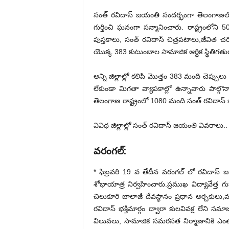
సంత్ రవిదాస్ జయంతి సందర్భంగా తెలంగాణలోని వి
గుర్తించి ఘనంగా సన్మానించారు. రాష్ట్రంలోని 
పుస్తకాలు, సంత్ రవిదాస్ చిత్రపటాలు,జీవిత చరిత
యొక్క 383 కుటుంబాల సామాజిక ఆర్థిక స్థితిగతు
అన్ని జిల్లాల్లో కలిపి మొత్తం 383 మంది చెప్ప
లేకుండా మిగతా వ్యాపకాల్లో ఉన్నావారు పాల్గ
తెలంగాణ రాష్ట్రంలో 1080 మంది సంత్ రవిదాస్ 
వివిధ జిల్లాల్లో సంత్ రవిదాస్ జయంతి వివరాలు..
వరంగల్:
* ఫిబ్రవరి 19 వ తేదీన వరంగల్ లో రవిదాస్ 
శోభాయాత్ర నిర్వహించారు.ప్రముఖ విద్యావేత్త గ
చిలుకూరి బాలాజీ దేవస్థానం ప్రధాన అర్చకులు,
రవిదాస్ భక్తిమార్గం ద్వారా కులవివక్ష లేని 
విలువలు, సామాజిక సమరసత నిర్మాణానికి ఎ