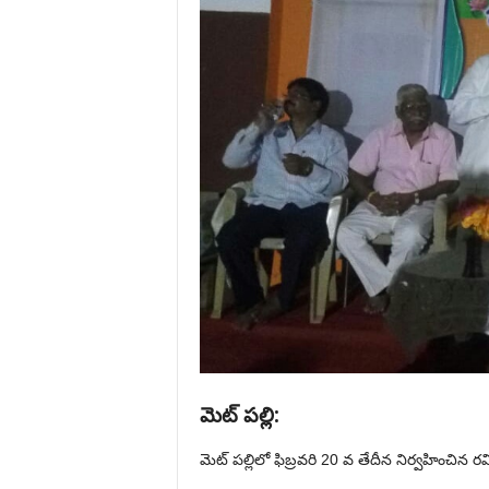
మెట్ పల్లి:
మెట్ పల్లిలో ఫిబ్రవరి 20 వ తేదీన నిర్వహించిన రవ