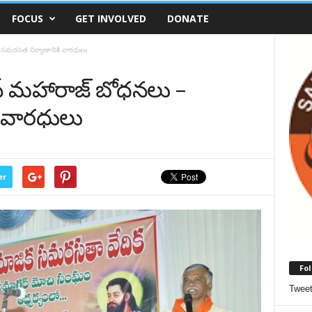
FOCUS
GET INVOLVED
DONATE
 సమరసత నిర్మాణానికి వారధులు
స్ మహారాజ్ బోధనలు –
ి వారధులు
er
Fol
Twee