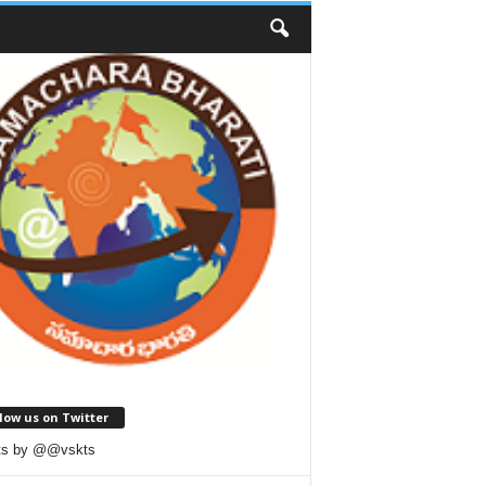
low us on Twitter
ts by @@vskts