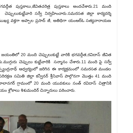
ద్గీత పుస్తకాలు,జీవితచరిత్ర పుస్తకాలు అందచేశారు.21 మంది
 చెప్పులుకుట్టేవారి సర్వే నిర్వహించారు.సమరసత జిల్లా కార్యదర్శి
కి ముఖ్య వక్తగా అప్పాల ప్రసాద్ జీ, అతిథిగా యంఆర్ఓ సత్యనారాయణ
 జయంతిలో 20 మంది చెప్పులుకుట్టే వారికి భగవద్గీత,రవిదాస్ జీవిత
ు.ముగ్గురు చెప్పులు కుట్టేవారికి సన్మానం చేశారు.11 మంది పై సర్వే
్యేంద్రనాథ్ ఆధ్వర్యంలో జరిగిన ఈ కార్యక్రమంలో సమరసత మండల
రక్షణ సమితి జిల్లా కన్వీనర్ శ్రీనివాస్ పాల్గొనగా మొత్తం 41 మంది
.బాలానగర్ గ్రామంలో 20 మంది యువకులు సంత్ రవిదాస్ చిత్రానికి
ం శ్లోకాలు శిశుమందిర్ చిన్నారులు పఠించారు.