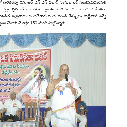
మంలో దళితరత్న రవి, ఆర్ ఎస్ ఎస్ విభాగ్ సంఘచాలక్ సంజీవ,సమరసత
సత జిల్లా ప్రముఖ్ లు రఘు, క్రాంతి మరియు 25 మంది మహిళలు
గవద్గీత పుస్తకాలు అందచేశారు.వంద మంది చెప్పులు కుట్టేవారి సర్వే
మానం చేశారు.మొత్తం 150 మంది పాల్గొన్నారు.