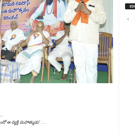
ED
….
ందో ఆ వ్యక్తి మహాత్ముడు
“….