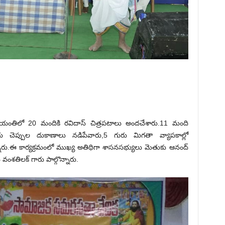
 జయంతిలో 20 మందికి రవిదాస్ చిత్రపటాలు అందచేశారు.11 మంది
గురు చెప్పుల దుకాణాలు నడిపేవారు,5 గురు మిగతా వ్యాపకాల్లో
నారు.ఈ కార్యక్రమంలో ముఖ్య అతిథిగా శాసనసభ్యులు మెతుకు ఆనంద్
వంశతిలక్ గారు పాల్గొన్నారు.