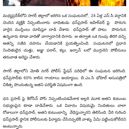
మధ్యప్రదేశ్‌లోని సాగర్ జిల్లాలో జరిగిన ఒక సంఘటనలో, 24 ఏళ్ల ఎస్.సి వర్గానికి
చెందిన వ్యక్తికి నిప్పంటించారు. బాధితుడు ధన్‌ప్రసాద్ అహిర్‌వర్‌ పై పొరుగు
వారైన ముస్లింలు దూషిస్తూ దాడి చేశారు. ధన్‌ప్రసాద్ తో పాటు పొరుగున
ఉన్నవారు కూడా వారితో వాగ్వాదానికి దిగారు. ఆ తర్వాత ఒక గుంపు తిరిగి వచ్చి
అతన్ని సజీవ దహనం చేయడానికి ప్రయత్నించింది. సంఘటనలో ప్రధాన
నిందితులైన చుత్తు, అజ్జు పఠాన్, కల్లు, ఇర్ఫాన్ లలో ముగ్గురిని పోలీసులు
తరువాత అరెస్టు చేశారు.
సాగర్ జిల్లాలోని మోతి నగర్ పోలీస్ స్టేషన్ పరిధిలో ఈ సంఘటన జరిగింది.
ధన్‌ప్రసాద్‌కు 60% కాలిన గాయాలు అయ్యాయి. బి.ఎం.సి భోపాల్ ఆసుపత్రిలో
చికిత్స పొందుతున్న అతని పరిస్థితి విషమంగా ఉంది.
ధన ప్రసాద్ పై కిరోసిన్ పోసి నిప్పంటించడమేకాక అల్లరి మూక అతని కుటుంబ
సభ్యులపైన కూడా దాడిచేశారు. ఒక వివాదం విషయమై నిందితులు చాలా
రోజులుగా ధన్‌ప్రసాద్, అతని కుటుంబాన్ని వేధిస్తున్నారని తెలిసింది. వీరి గురించి
ధన్‌ప్రసాద్ స్థానిక పోలీసులకు ఫిర్యాదు చేసినప్పటికీ వాళ్ళు ఏమి పట్టించుకోలేదని
అంటున్నారు.