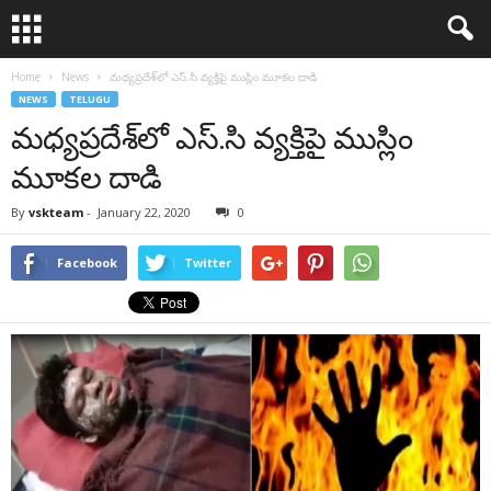
Home
News
మధ్యప్రదేశ్‌లో ఎస్.సి వ్యక్తిపై ముస్లిం మూకల దాడి
NEWS
TELUGU
మధ్యప్రదేశ్‌లో ఎస్.సి వ్యక్తిపై ముస్లిం
మూకల దాడి
By
vskteam
-
January 22, 2020
0
Facebook
Twitter