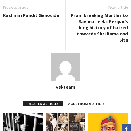
Previous article
Next article
Kashmiri Pandit Genocide
From breaking Murthis to
Ravana Leela: Periyar’s
long history of hatred
towards Shri Rama and
Sita
vskteam
RELATED ARTICLES
MORE FROM AUTHOR