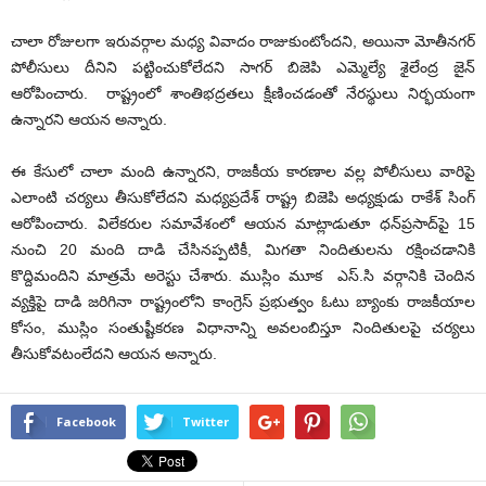
చాలా రోజులగా ఇరువర్గాల మధ్య వివాదం రాజుకుంటోందని, అయినా మోతీనగర్
పోలీసులు దీనిని పట్టించుకోలేదని సాగర్ బిజెపి ఎమ్మెల్యే శైలేంద్ర జైన్
ఆరోపించారు. రాష్ట్రంలో శాంతిభద్రతలు క్షీణించడంతో నేరస్థులు నిర్భయంగా
ఉన్నారని ఆయన అన్నారు.
ఈ కేసులో చాలా మంది ఉన్నారని, రాజకీయ కారణాల వల్ల పోలీసులు వారిపై
ఎలాంటి చర్యలు తీసుకోలేదని మధ్యప్రదేశ్ రాష్ట్ర బిజెపి అధ్యక్షుడు రాకేశ్ సింగ్
ఆరోపించారు. విలేకరుల సమావేశంలో ఆయన మాట్లాడుతూ ధన్‌ప్రసాద్‌పై 15
నుంచి 20 మంది దాడి చేసినప్పటికీ, మిగతా నిందితులను రక్షించడానికి
కొద్దిమందిని మాత్రమే అరెస్టు చేశారు. ముస్లిం మూక ఎస్.సి వర్గానికి చెందిన
వ్యక్తిపై దాడి జరిగినా రాష్ట్రంలోని కాంగ్రెస్‌ ప్రభుత్వం ఓటు బ్యాంకు రాజకీయాల
కోసం, ముస్లిం సంతుష్టీకరణ విధానాన్ని అవలంబిస్తూ నిందితులపై చర్యలు
తీసుకోవటంలేదని ఆయన అన్నారు.
Facebook
Twitter