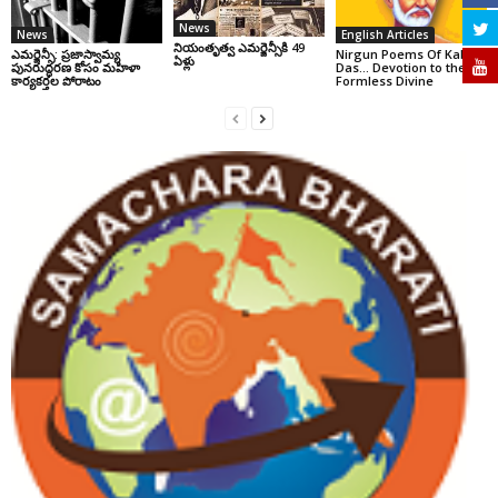
News
News
English Articles
నియంతృత్వ ఎమర్జెన్సీకి 49
ఎమర్జెన్సీ: ప్రజాస్వామ్య
Nirgun Poems Of Kabir
ఏళ్లు
పునరుద్ధరణ కోసం మహిళా
Das… Devotion to the
కార్యకర్తల పోరాటం
Formless Divine