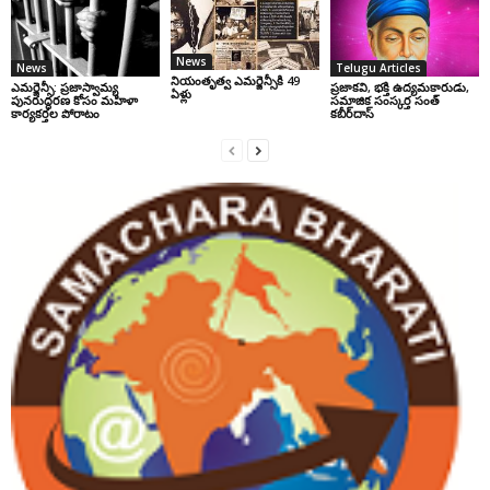
News
News
Telugu Articles
నియంతృత్వ ఎమర్జెన్సీకి 49
ఎమర్జెన్సీ: ప్రజాస్వామ్య
ప్రజాకవి, భక్తి ఉద్యమకారుడు,
ఏళ్లు
పునరుద్ధరణ కోసం మహిళా
సమాజిక సంస్కర్త సంత్‌
కార్యకర్తల పోరాటం
కబీర్‌దాస్‌