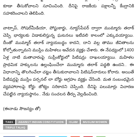
కూడా తీసుకోవాలని సూచించింది. దీనిపై రాజకీయ పక్షాలన్నీ కేంద్రానికి
సహకరించాలని తెలిపింది.
వాట్సాప్‌, సోషల్‌మీడియా, పోస్టుకార్డు, న్యూస్‌పేపర్‌ ద్వారా ముమ్మారు తలాక్‌
చెప్పి భార్యలకు విడాకులిస్తున్న ఘటనలు ఇటీవలి కాలంలో ఎక్కువయ్యాయి.
దీంతో ముమ్మార్‌ తలాక్‌ న్యాయబద్ధం కాదని, దాని వల్ల తాము జీవితాలను
కోల్పోతున్నామని ముస్లిం మహిళలు ఆవేదన వ్యక్తం చేశారు. ఈ నేపథ్యంలో 1400
ఏళ్ల నాటి మతాచారంపై సుప్రీంకోర్టులో పిటిషన్లు దాఖలయ్యాయి. మహిళల
ప్రాథమిక హక్కులను ఉల్లంఘించేలా ముమ్మారు తలాక్‌ పద్ధతి ఉందని.. ఈ
విధానాన్ని తొలగించేలా చట్టం తీసుకురావాలని పిటిషన్‌దారులు కోరారు. అయితే
పిటిషన్లపై ముస్లిం పర్సనల్‌ లా బోర్డు ఆగ్రహం వ్యక్తం చేసింది. మత సంబంధమైన
వ్యవహారాలపై కోర్టు జోక్యం సరికాదని చెప్పింది. దీనిపై పలుమార్లు విచారణ
చేపట్టిన న్యాయస్థానం.. నేడు సంచలన తీర్పు వెల్లడించింది.
(ఈనాడు సౌజన్యం తో)
TAGS
AGAINST INDIAN CONSTITUION
ISLAM
MUSLIM WOMEN
TRIPLE TALAQ