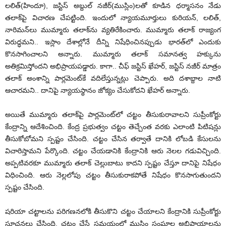
లలిత్‌(హిందూ), జస్టిస్‌ అబ్దుల్‌ నజీర్‌(ముస్లిం)లతో కూడిన ధర్మాసనం నేడు
తలాక్‌పై విచారణ చేపట్టింది. ఇందులో న్యాయమూర్తులు కురియన్‌, లలిత్‌,
నారిమన్‌లు ముమ్మారు తలాక్‌ను వ్యతిరేకించారు. ముమ్మారు తలాక్‌ రాజ్యంగ
విరుద్ధమని.. ఇస్లాం దేశాల్లోనే దీన్ని నిషేధించినప్పుడు భారత్‌లో ఎందుకు
కొనసాగించాలని అన్నారు. ముమ్మారు తలాక్‌ సమానత్వ హక్కును
అతిక్రమిస్తోందని అభిప్రాయపడ్డారు. కాగా.. చీఫ్‌ జస్టిస్‌ ఖేహర్‌, జస్టిస్‌ నజీర్‌ మాత్రం
తలాక్‌ అంశాన్ని పార్లమెంట్‌కే వదిలేస్తున్నట్లు చెప్పారు. అది దశాబ్దాల నాటి
ఆచారమని.. దానిపై న్యాయస్థానం జోక్యం చేసుకోదని ఖేహర్‌ అన్నారు.
అయితే ముమ్మారు తలాక్‌పై పార్లమెంట్‌లో చట్టం తీసుకురావాలని సుప్రీంకోర్టు
కేంద్రాన్ని ఆదేశించింది. కేంద్ర ప్రభుత్వం చట్టం తెచ్చేంత వరకు ఎలాంటి పిటిషన్లు
తీసుకోబోమని స్పష్టం చేసింది. చట్టం చేసిన తర్వాతే దానికి లోబడి కేసులను
విచారిస్తామని పేర్కొంది. చట్టం చేయడానికి కేంద్రానికి ఆరు నెలల గడువిచ్చింది.
అప్పటివరకూ ముమ్మారు తలాక్‌ చెల్లుబాటు కాదని స్పష్టం చేస్తూ దానిపై నిషేధం
విధించింది. ఆరు నెల్లలోపు చట్టం తీసుకురాకపోతే నిషేధం కొనసాగుతుందని
స్పష్టం చేసింది.
షరియా చట్టాలను పరిగణనలోకి తీసుకొని చట్టం చేయాలని కేంద్రానికి సుప్రీంకోర్టు
సూచనలు చేసింది. చట్టం చేసే సమయంలో ముస్లిం సంఘాల అభిప్రాయాలను