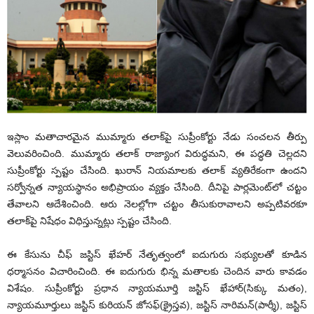
ఇస్లాం మతాచారమైన ముమ్మారు తలాక్‌పై సుప్రీంకోర్టు నేడు సంచలన తీర్పు
వెలువరించింది. ముమ్మారు తలాక్‌ రాజ్యాంగ విరుద్ధమని, ఈ పద్ధతి చెల్లదని
సుప్రీంకోర్టు స్పష్టం చేసింది. ఖురాన్‌ నియమాలకు తలాక్‌ వ్యతిరేకంగా ఉందని
సర్వోన్నత న్యాయస్థానం అభిప్రాయం వ్యక్తం చేసింది. దీనిపై పార్లమెంట్‌లో చట్టం
తేవాలని ఆదేశించింది. ఆరు నెలల్లోగా చట్టం తీసుకురావాలని అప్పటివరకూ
తలాక్‌పై నిషేధం విధిస్తున్నట్లు స్పష్టం చేసింది.
ఈ కేసును చీఫ్‌ జస్టిస్‌ ఖేహర్‌ నేతృత్వంలో ఐదుగురు సభ్యులతో కూడిన
ధర్మాసనం విచారించింది. ఈ ఐదుగురు భిన్న మతాలకు చెందిన వారు కావడం
విశేషం. సుప్రీంకోర్టు ప్రధాన న్యాయమూర్తి జస్టిస్‌ ఖేహార్‌(సిక్కు మతం),
న్యాయమూర్తులు జస్టిస్‌ కురియన్‌ జోసఫ్‌(క్రైస్తవ), జస్టిస్‌ నారిమన్‌(పార్శీ), జస్టిస్‌