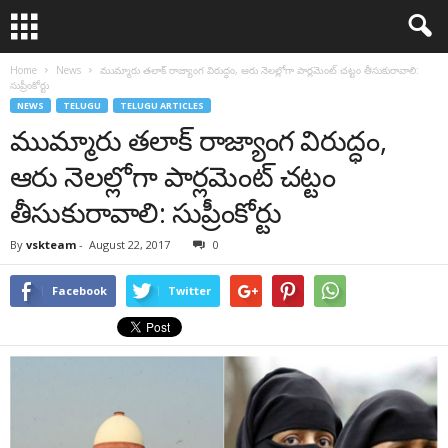
Home
News
ముమ్మారు తలాక్‌ రాజ్యాంగ విరుద్ధం, ఆరు నెలల్లోగా పార్లమెంట్‌ చట్టం తీసుకురావాలి:
సుప్రీంకోర్టు
NEWS
TELUGU
TELUGU ARTICLES
ముమ్మారు తలాక్‌ రాజ్యాంగ విరుద్ధం,
ఆరు నెలల్లోగా పార్లమెంట్‌ చట్టం
తీసుకురావాలి: సుప్రీంకోర్టు
By
vskteam
-
August 22, 2017
0
Facebook
Twitter