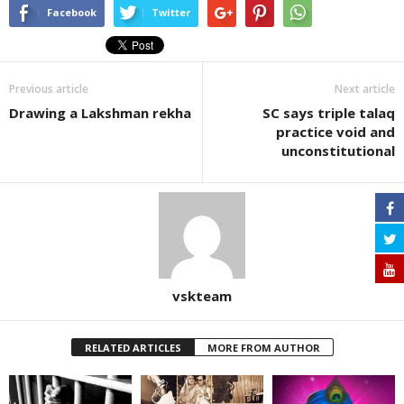
Facebook
Twitter
Previous article
Next article
Drawing a Lakshman rekha
SC says triple talaq
practice void and
unconstitutional
vskteam
RELATED ARTICLES
MORE FROM AUTHOR