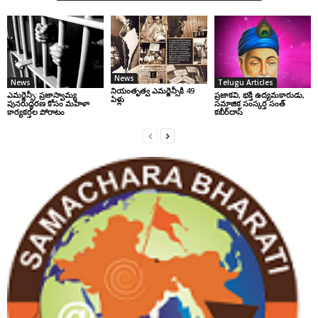
News
News
Telugu Articles
నియంతృత్వ ఎమర్జెన్సీకి 49
ఎమర్జెన్సీ: ప్రజాస్వామ్య
ప్రజాకవి, భక్తి ఉద్యమకారుడు,
ఏళ్లు
పునరుద్ధరణ కోసం మహిళా
సమాజిక సంస్కర్త సంత్‌
కార్యకర్తల పోరాటం
కబీర్‌దాస్‌