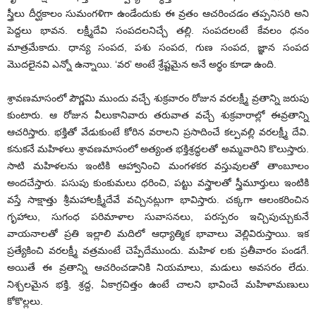
స్త్రీలు దీర్ఘకాలం సుమంగళిగా ఉండేందుకు ఈ వ్రతం ఆచరించడం తప్పనిసరి అని
పెద్దలు భావన. లక్ష్మీదేవి సంపదలనిచ్చే తల్లి. సంపదలంటే కేవలం ధనం
మాత్రమేకాదు. ధాన్య సంపద, పశు సంపద, గుణ సంపద, జ్ఞాన సంపద
మొదలైనవి ఎన్నో ఉన్నాయి. ‘వర’ అంటే శ్రేష్టమైన అనే అర్థం కూడా ఉంది.
శ్రావణమాసంలో పౌర్ణమి ముందు వచ్చే శుక్రవారం రోజున వరలక్ష్మీ వ్రతాన్ని జరుపు
కుంటారు. ఆ రోజున వీలుకానివారు తరువాత వచ్చే శుక్రవారాల్లో ఈవ్రతాన్ని
ఆచరిస్తారు. భక్తితో వేడుకుంటే కోరిన వరాలని ప్రసాదించే కల్పవల్లి వరలక్ష్మీ దేవి.
కనుకనే మహిళలు శ్రావణమాసంలో అత్యంత భక్తిశ్రద్ధలతో అమ్మవారిని కొలుస్తారు.
సాటి మహిళలను ఇంటికి ఆహ్వానించి మంగళకర వస్తువులతో తాంబూలం
అందచేస్తారు. పసుపు కుంకుమలు ధరించి, పట్టు వస్త్రాలతో స్త్రీమూర్తులు ఇంటికి
వస్తే సాక్షాత్తు శ్రీమహాలక్ష్మీదేవే వచ్చినట్లుగా భావిస్తారు. చక్కగా ఆలంకరించిన
గృహాలు, సుగంధ పరిమాళాల సువాసనలు, పరస్పరం ఇచ్చిపుచ్చుకునే
వాయనాలతో ప్రతి ఇల్లాలి మదిలో ఆధ్యాత్మిక భావాలు వెల్లివిరుస్తాయి. ఇక
ప్రత్యేకించి వరలక్ష్మీ వత్రమంటే చెప్పేదేముందు. మహిళ లకు ప్రతీవారం పండగే.
అయితే ఈ వ్రతాన్ని ఆచరించడానికి నియమాలు, మడులు అవసరం లేదు.
నిశ్చలమైన భక్తి, శ్రద్ద, ఏకాగ్రచిత్తం ఉంటే చాలని భావించే మహిళామణులు
కోకొల్లలు.