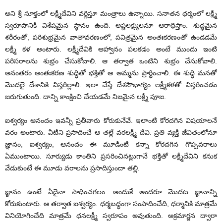
అని శ్రీ సూక్తంలో లక్ష్మీదేవిని వర్ణిస్తూ మంత్రాలు ఉన్నాయి. సనాతన ధర్మంలో లక్ష్మీ
స్వరూపానికి విశేషమైన స్థానం ఉంది. అష్టలక్ష్ములనూ ఆరాధిస్తాం. శుద్ధమైన
శరీరంతో, పరిశుభ్రమైన వాతావరణంలో, పవిత్రమైన అంతఃకరణంతో ఉండడమే
లక్ష్మీ కళ అంటారు. లక్ష్మీదేవికి ఆహ్వానం పలకడం అంటే ముందు ఇంటి
పరిసరాలను శుభ్రం చేసుకోవాలి. ఆ తర్వాత ఒంటిని శుభ్రం చేసుకోవాలి.
అనంతరం అంతఃకరణ శుద్ధితో భక్తితో ఆ అమ్మను ప్రార్థించాలి. ఈ శుద్ధి మనతో
మొదలై దేశానికి విస్తరిల్లాలి. ఇలా చేస్తే దేశసౌభాగ్యం లక్ష్మీకళతో విస్తరించడం
జరుగుతుంది. దాన్ని కాంక్షించి చేయడమే నిజమైన లక్ష్మీ పూజ.
ఐశ్వర్యం ఆనందం ఇవన్నీ ప్రతీవారు కోరుకునేవే. ఇలాంటి కోరదగిన విషయాలనే
వరం అంటారు. వీటిని ప్రసాదించే ఆ తల్లే వరలక్ష్మీ దేవి. ప్రతి వ్యక్తి జీవితంలోనూ
జ్ఞానం, ఐశ్వర్యం, ఆనందం ఈ మూడింటి కన్నా కోరదగిన గొప్పవరాలు
ఏముంటాయి. సూర్యుడు కాంతిని ప్రసరించినట్లుగానే భక్తితో లక్ష్మీదేవిని కనుక
వేడుకుంటే ఈ మూడు వరాలను ప్రసాదిస్తుందా తల్లి.
జ్ఞానం ఉంటే ఏదైనా సాధించగలం. అందుకే అందరూ మొదట జ్ఞానాన్ని
కోరుకుంటారు. ఆ తర్వాత ఐశ్వర్యం. ధర్మబద్ధంగా సంపాదించేది, ధర్మానికి మాత్రమే
వినియోగించేది మాత్రమే ధనలక్ష్మీ స్వరూపం అవుతుంది. అక్రమార్జన ద్వారా