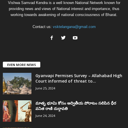
Vishwa Samvad Kendra is a well known National Network known for
providing news and views of National interest and importance, thus
working towards awakening of national consciousness of Bharat.
Contact us:
vsktelangana@gmail.com
EVEN MORE NEWS
Gyanvapi Permises Survey – Allahabad High
Court informed of threat to...
June 25, 2024
మాతృ భూమి కోసం అద్వితీయ పోరాటం సలిపిన ధీర
వనిత రాణి దుర్గావతి
June 24, 2024