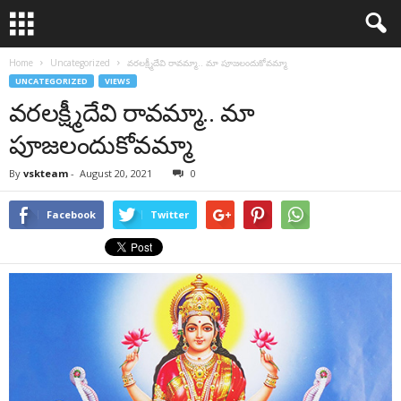
Home
Uncategorized
వరలక్ష్మీదేవి రావమ్మా.. మా పూజలందుకోవమ్మా
UNCATEGORIZED
VIEWS
వరలక్ష్మీదేవి రావమ్మా.. మా
పూజలందుకోవమ్మా
By
vskteam
-
August 20, 2021
0
Facebook
Twitter