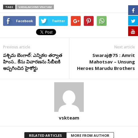
TAGS
VARALAKSHMI VRATAM
Facebook
Twitter
Previous article
Next article
ప‌శ్చిమ బెంగాల్‌: ఎన్నిక‌ల త‌ర్వాత
Swaraj@75 : Amrit
హింస.. కేసు విచార‌ణ‌ను సీబీఐకి
Mahotsav – Unsung
అప్ప‌గించిన హైకోర్టు
Heroes Marudu Brothers
vskteam
RELATED ARTICLES
MORE FROM AUTHOR