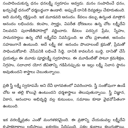
సంపాదించుకున్న ధనం ధనలక్ష్మీ స్వరూపం అవ్వదు. మనం సంపాదించే ధనం,
ఖర్చుపెట్టే ధనంలో ధర్మబద్ధంగా ఉండాలి. అప్పుడే దానికి దివ్యత్వం చేకూరుతుంది.
అది మనల్ని రక్షిస్తుంది. ఇక మూడవది ఆనందం. కేవలం డబ్బు ఉన్నంత మాత్రాన
ఆనందం లభించదు. కలహం, స్వార్థం, విపరీత ధోరణులు ఉన్న చోట లక్ష్మీదేవి
నిలవదని పురాణేతిహాసాల్లో వర్ణించారు. కేవలం పరస్పర ప్రేమ, స్నేహం,
సామరస్యాలు ఉన్న చోటే లక్ష్మీదేవి నివసిస్తుంది. ఆ చోట ప్రశాంతత, ఆనందం
సహజంగానే ఉంటుంది. అదే లక్ష్మీ కళ. ఆనందం పొందాలంటే క్షమతో, ప్రేమతో
సాధించుకోవాలి. చేసేపనికి లభించే సిద్ధి, దానికి కావలసిన బుధ్ది, దానితో చేసే
ప్రయత్నం ఈ మూడు పూర్ణలక్ష్మీ స్వరూపాలు. ఈ మూడింటితో పాటూ క్రమశిక్షణ,
నిగ్రహం, సదాచార యోగ జీవితాన్ని గడిపినప్పుడు ఆ ఇల్లు లక్ష్మీ నివాస స్థానం
అవుతుందని శాస్త్రాలు చెబుతున్నాయి.
ప్రతి స్త్రీ లక్ష్మీ స్వరూపమే అని దేవీ భాగవతంలో వివరించారు. స్త్రీ సంతోషంగా ఉండే
చోట ఆ తల్లి కొలువై ఉంటుందని ధర్మశాస్త్రాలు తెలుపుతున్నాయి. స్త్రీ విజ్ఞాన,
వికాస, ఆనందాల అభివృద్ధి వల్ల కుటుంబం, సమాజం కూడా వైభవోపేతంగా
ఉంటుంది.
ఇక వరలక్ష్మీవ్రతం ఎంతో మంగళకరమైంది. ఈ వ్రతాన్ని చేయడంవల్ల లక్ష్మీదేవి
కృపాకటాక్షాలు లభిస్తాయి. ఐశ్వర్యం సిద్ధిస్తుంది. సకల శుభాలు కలుగుతాయి.