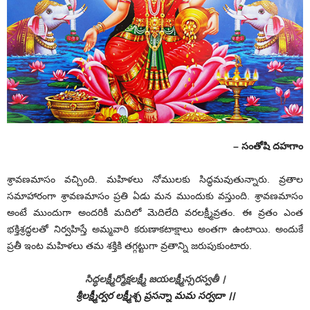
– సంతోషి దహగాం
శ్రావణమాసం వచ్చింది. మహిళలు నోములకు సిద్ధమవుతున్నారు. వ్రతాల
సమాహారంగా శ్రావణమాసం ప్రతి ఏడు మన ముందుకు వస్తుంది. శ్రావణమాసం
అంటే ముందుగా అందరికీ మదిలో మెదిలేది వరలక్ష్మీవ్రతం. ఈ వ్రతం ఎంత
భక్తిశ్రద్ధలతో నిర్వహిస్తే అమ్మవారి కరుణాకటాక్షాలు అంతగా ఉంటాయి. అందుకే
ప్రతీ ఇంట మహిళలు తమ శక్తికి తగ్గట్టుగా వ్రతాన్ని జరుపుకుంటారు.
సిద్ధలక్ష్మీర్మోక్షలక్ష్మీ జయలక్ష్మీస్సరస్వతీ ।
శ్రీలక్ష్మీర్వర లక్ష్మీశ్చ ప్రసన్నా మమ సర్వదా ।।