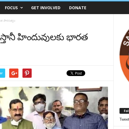
FOCUS
GET INVOLVED
DONATE
‌త పౌర‌స‌త్వం
స్తానీ హిందువుల‌కు భార‌త
er
Fol
Twee