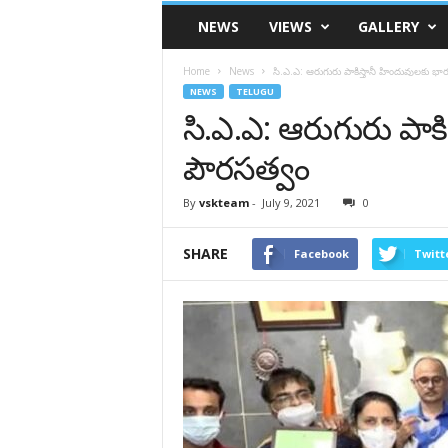
VSK
NEWS
VIEWS
GALLERY
Telangana
Home
News
సి.ఎ.ఎ: ఆరుగురు పాకిస్తానీ హిందువుల‌కు భార
NEWS
TELUGU
సి.ఎ.ఎ: ఆరుగురు పాకి
పౌర‌స‌త్వం
By
vskteam
-
July 9, 2021
0
SHARE
Facebook
Twitt