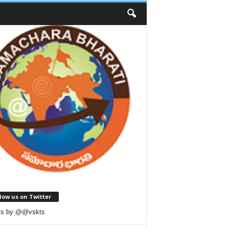
low us on Twitter
ts by @@vskts