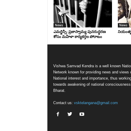
News
News
ఎమర్జెన్సీ: ప్రజాస్వామ్య పునరుద్ధరణ
నియంతృత్
కోసం మహిళా కార్యకర్తల పోరాటం
Vishwa Samvad Kendra is a well known Natio
Network known for providing news and views 
National interest and importance, thus workin
towards awakening of national consciousness
Bharat.
Contact us:
vsktelangana@gmail.com