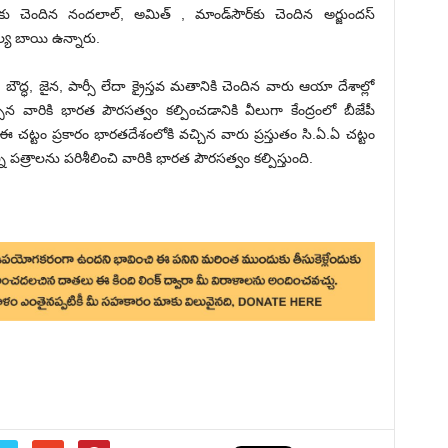
ు చెందిన నందలాల్, అమిత్ , మాండ్‌సౌర్‌కు చెందిన అర్జుందస్
య బాయి ఉన్నారు.
క్కు, బౌద్ధ, జైన, పార్సీ లేదా క్రైస్తవ మ‌తానికి చెందిన వారు ఆయా దేశాల్లో
ిన వారికి భార‌త పౌర‌స‌త్వం క‌ల్పించ‌డానికి వీలుగా కేంద్రంలో బీజేపీ
. ఈ చ‌ట్టం ప్ర‌కారం భారతదేశంలోకి వ‌చ్చిన వారు ప్ర‌స్తుతం సి.ఏ.ఏ చ‌ట్టం
 ప‌త్రాల‌ను ప‌రిశీలించి వారికి భార‌త పౌర‌స‌త్వం క‌ల్పిస్తుంది.