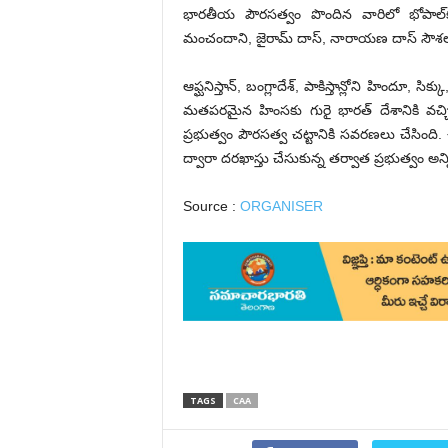
భారతీయ పౌరసత్వం పొందిన వారిలో భోపాల్‌క
మంచందాని, జైరామ్ దాస్, నారాయణ దాస్ సౌశల్
ఆఫ్ఘనిస్తాన్, బంగ్లాదేశ్, పాకిస్తాన్లోని హిందూ, సి
మ‌త‌ప‌ర‌మైన హింస‌కు గురై భార‌త్ దేశానికి వ‌చ్చ
ప్ర‌భుత్వం పౌర‌స‌త్వ చ‌ట్టానికి స‌వ‌ర‌ణలు చేసింది
ద్వారా ద‌ర‌ఖాస్తు చేసుకున్న త‌ర్వాత ప్ర‌భుత్వం అన్ని
Source :
ORGANISER
TAGS
CAA