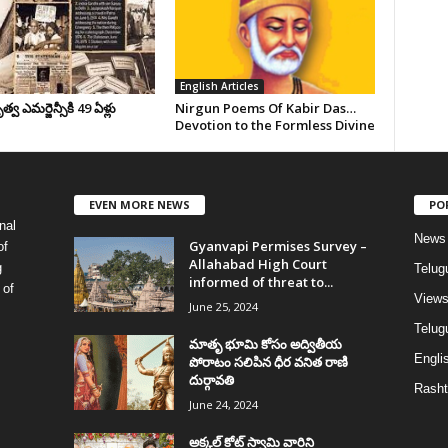
English Articles
వ ఎమర్జెన్సీకి 49 ఏళ్లు
Nirgun Poems Of Kabir Das…
Devotion to the Formless Divine
EVEN MORE NEWS
PO
nal
News
Gyanvapi Permises Survey –
of
Allahabad High Court
g
Telug
informed of threat to...
 of
View
June 25, 2024
Telugu
మాతృ భూమి కోసం అద్వితీయ
Englis
పోరాటం సలిపిన ధీర వనిత రాణి
దుర్గావతి
Rasht
June 24, 2024
అక్కల్‌ కోట్‌ స్వామి వారిని