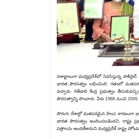
దశాబ్దాలుగా మధ్యప్రదేశ్‌లో నివసిస్తున్న పాకి
భారత పౌరసత్వం లభించింది. గ‌తంలో మతపరమై
వ‌చ్చారు. గ‌తేడాది కేంద్ర ప్ర‌భుత్వం తీసుకువ‌చ
పౌర‌స‌త్వాన్ని పొందారు. వీరు 1988 నుంచి 2005 వ
పొరుగు దేశాల్లో మతపరమైన హింస కారణంగా భార‌
భారత పౌరసత్వం అందించ‌బ‌డింద‌ని, రాష్ట్ర ప్
పత్రాలను అందజేశామ‌ని మ‌ధ్య‌ప్ర‌దేశ్ రాష్ట్ర హోంమం