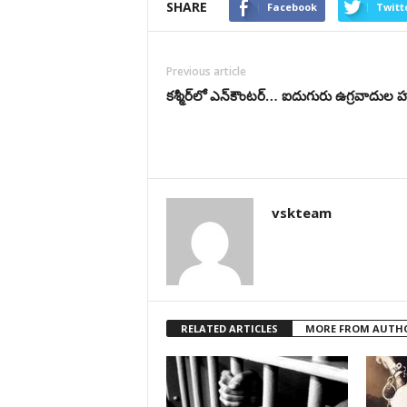
SHARE
Facebook
Twitt
Previous article
కశ్మీర్‌లో ఎన్‌కౌంటర్‌… ఐదుగురు ఉగ్ర‌వాదుల
vskteam
RELATED ARTICLES
MORE FROM AUTH