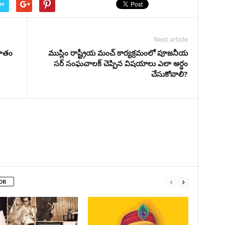
er
Next article
 హతం
ముస్లిం రాష్ట్రీయ మంచ్ కార్యక్రమంలో పూజనీయ
సర్ సంఘచాలక్ చెప్పిన విషయాలు ఎలా అర్ధం
చేసుకోవాలి?
OR