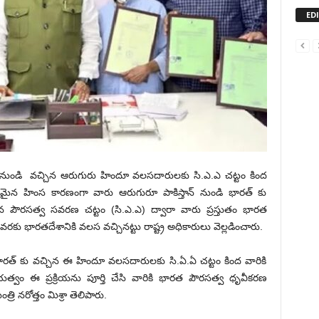
ED
స్తాన్ నుండి వ‌చ్చిన ఆరుగురు హిందూ వలసదారులకు సి.ఎ.ఎ చ‌ట్టం కింద
న హింస కారణంగా వారు ఆరుగురూ పాకిస్తాన్ నుండి భార‌త్ కు
్చిన పౌర‌స‌త్వ స‌వ‌ర‌ణ చ‌ట్టం (సి.ఎ.ఎ) ద్వారా వారు ప్ర‌స్తుతం భార‌త
‌ర‌కు భారతదేశానికి వలస వచ్చినట్టు రాష్ట్ర అధికారులు వెల్ల‌డించారు.
త్ కు వ‌చ్చిన ఈ హిందూ వలసదారులకు సి.ఏ.ఏ చ‌ట్టం కింద వారికి
రభుత్వం ఈ ప్రక్రియను పూర్తి చేసి వారికి భారత పౌరసత్వ ధృవీకరణ
త్రి నరోత్తం మిశ్రా తెలిపారు.