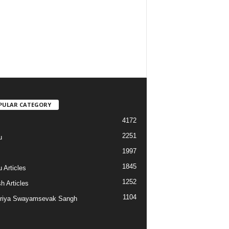
PULAR CATEGORY
4172
2251
u
1997
s
1845
 Articles
1252
h Articles
1104
riya Swayamsevak Sangh