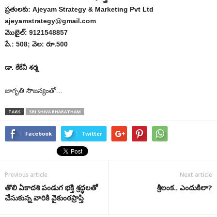
ప్రతులకు: Ajeyam Strategy & Marketing Pvt Ltd
ajeyamstrategy@gmail.com
మొబైల్‌: 9121548857
‌పే.: 508; వెల: రూ.500
డా. కేకేవీ శర్మ
జాగృతి సౌజ‌న్యంతో…
TAGS
SRI SHIVA BHARATHAM
Facebook
Twitter
Previous article
Next article
తొలి ఏకాదశి పండుగ భక్తి శ్రద్ధలతో
శ్రీ‌లంక.. ఎందుకిలా?
చేసుకున్న వారికి వైకుంఠప్రాప్తి