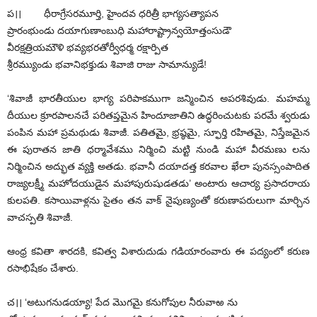
‌ప।। ధీరాగ్రేసరమూర్తి, హైందవ ధరిత్రీ భాగ్యసత్యాపన
ప్రారంభుండు దయాగుణాంబుధి మహారాష్ట్రాన్వయోత్తంసుడౌ
వీరక్షత్రియమౌళి భవ్యభరతోర్వీధర్మ రక్షార్పిత
శ్రీరమ్యుండు భవానిభక్తుడు శివాజి రాజు సామాన్యుడే!
‘శివాజీ భారతీయుల భాగ్య పరిపాకముగా జన్మించిన అపరశివుడు. మహమ్మ
దీయుల క్రూరపాలనచే పరితప్తమైన హిందూజాతిని ఉద్ధరించుటకు పరమే శ్వరుడు
పంపిన మహా ప్రమథుడు శివాజీ. పతితమై, భ్రష్ఠమై, స్ఫూర్తి రహితమై, నిస్తేజమైన
ఈ పురాతన జాతి ధర్మావేశము నిర్మించి మట్టి నుండి మహా వీరమణు లను
నిర్మించిన అద్భుత వ్యక్తి అతడు. భవానీ దయాదత్త కరవాల ఖేలా పునస్సంపాదిత
రాజ్యలక్ష్మీ మహోదయుడైన మహాపురుషుడతడు’ అంటారు ఆచార్య ప్రసాదరాయ
కులపతి. కసాయివాళ్లను సైతం తన వాక్‌ ‌నైపుణ్యంతో కరుణాపరులుగా మార్చిన
వాచస్పతి శివాజీ.
ఆంధ్ర కవితా శారదకి, కవిత్వ విశారుదుడు గడియారంవారు ఈ పద్యంలో కరుణ
రసాభిషేకం చేశారు.
చ।। ‘అటుగనుడయ్యా! పేద మొగమై కనుగోపుల నీరువాఱ ను