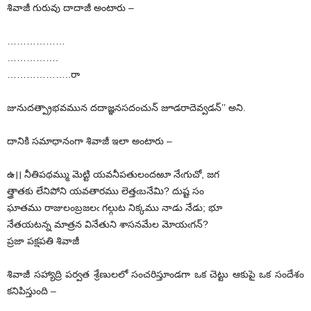
శివాజీ గురువు దాదాజీ అంటారు –
………………
…………….
………………..రా
జునుదత్ప్రాభవమున దదాజ్ఞనసదంచున్‌ ‌జూడరాదెవ్వడన్‌’’ అని.
దానికి సమాధానంగా శివాజీ ఇలా అంటారు –
ఉ।। నీతిపథమ్ము మెట్టి యవనీపతులందఱూ నేఁగుచో, జగ
త్త్రాతకు లేనిపోని యవతారము లెత్తఁబనేమి? దుష్ట సం
ఘాతము రాజులంబ్రజలఁ గల్గుట నిక్కము నాడు నేడు; భూ
నేతయటన్న మాత్రన వినేతుని శాసనమేల మోయఁగన్‌?
‌ప్రజా పక్షపతి శివాజీ
శివాజీ సహ్యాద్రి పర్వత శ్రేణులలో సంచరిస్తూండగా ఒక చెట్టు ఆకుపై ఒక సందేశం
కనిపిస్తుంది –