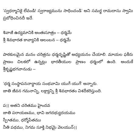
‘స్వధర్మానికై లేవండి! స్వరాజ్యమును సాధించండి’ అని సమర్థ రామదాసు స్వామి
ప్రబోధించినదీ ఇదే.
శివాజీ ఉద్యమానికి అంతఃసూత్రం – ధర్మమే
శ్రీ శివభారత కావ్యానికి ఆలంబన – ధర్మమే
పాఠకులమైన మనం చరిత్రను ధర్మదృష్టితో అధ్యయనం చేయాలి. మాయల ఫకీరు
ప్రాణం చిలకలో ఉన్నట్లు భారతీయుల ప్రాణం ధర్మంలో ఉంది. అందుకే
శ్రీకృష్ణభగవానుడు –
‘ధర్మ సంస్థాపననార్ధాయ సంభవామి యుగే యుగే’ అన్నారు.
జాతి జీవన గమనాన్ని, లక్ష్యాన్ని శ్రీ శివభారతం విశదీకరిస్తుంది.
ప।। అతని చరితము హైందవ
జాతి పరాయణము, భావి జగదభ్యుదయము
స్ఫీ•తము, ధర్మోపేతము
నీతి పథము, నిగమ సూక్తి నిభమై వెలయున్‌।।