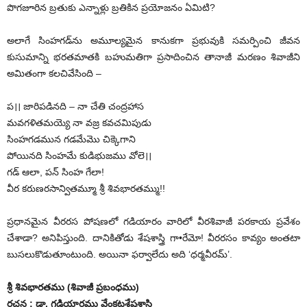
పొగజూరిన బ్రతుకు ఎన్నాళ్లు బ్రతికిన ప్రయోజనం ఏమిటి?
అలాగే సింహగడ్‌ను అమూల్యమైన కానుకగా ప్రభువుకి సమర్పించి జీవన
కుసుమాన్ని భరతమాతకి బహుమతిగా ప్రసాదించిన తానాజీ మరణం శివాజీని
అమితంగా కలచివేసింది –
ప।। జారిపడినది – నా చేతి చంద్రహాస
మవగళితమయ్యె నా వజ్ర కవచమిపుడు
సింహగడమున గడమేమొ చిక్కెగాని
పోయినది సింహమే కుడిభుజము వోలె।।
గడ్‌ ఆలా, పన్‌ ‌సింహ గేలా!
వీర కరుణరసాన్వితమ్మూ శ్రీ శివభారతమ్ము!!
ప్రధానమైన వీరరస పోషణలో గడియారం వారిలో వీరశివాజీ పరకాయ ప్రవేశం
చేశాడా? అనిపిస్తుంది. దానికితోడు శేషశాస్త్రి గా•రేమో! వీరరసం కావ్యం అంతటా
బుసలుకొడుతూంటుంది. అయినా ఫర్వాలేదు అది ‘ధర్మవీరమ్‌’.
శ్రీ ‌శివభారతము (శివాజీ ప్రబంధము)
రచన : డా. గడియారము వేంకటశేషశాస్త్రి