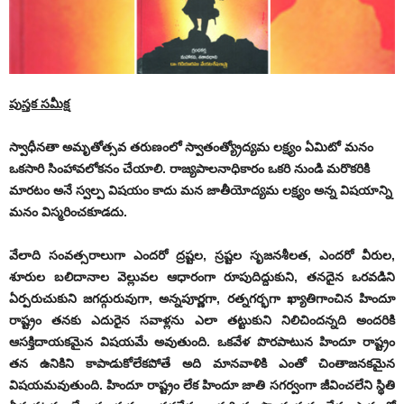
పుస్త‌క స‌మీక్ష‌
స్వాధీనతా అమృతోత్సవ తరుణంలో స్వాతంత్య్రోద్యమ లక్ష్యం ఏమిటో మనం
ఒకసారి సింహావలోకనం చేయాలి. రాజ్యపాలనాధికారం ఒకరి నుండి మరొకరికి
మారటం అనే స్వల్ప విషయం కాదు మన జాతీయోద్యమ లక్ష్యం అన్న విషయాన్ని
మనం విస్మరించకూడదు.
వేలాది సంవత్సరాలుగా ఎందరో ద్రష్టల, స్రష్టల సృజనశీలత, ఎందరో వీరుల,
శూరుల బలిదానాల వెల్లువల ఆధారంగా రూపుదిద్దుకుని, తనదైన ఒరవడిని
ఏర్పరుచుకుని జగద్గురువుగా, అన్నపూర్ణగా, రత్నగర్భగా ఖ్యాతిగాంచిన హిందూ
రాష్ట్రం తనకు ఎదురైన సవాళ్లను ఎలా తట్టుకుని నిలిచిందన్నది అందరికి
ఆసక్తిదాయకమైన విషయమే అవుతుంది. ఒకవేళ పొరపాటున హిందూ రాష్ట్రం
తన ఉనికిని కాపాడుకోలేకపోతే అది మానవాళికి ఎంతో చింతాజనకమైన
విషయమవుతుంది. హిందూ రాష్ట్రం లేక హిందూ జాతి సగర్వంగా జీవించలేని స్థితి