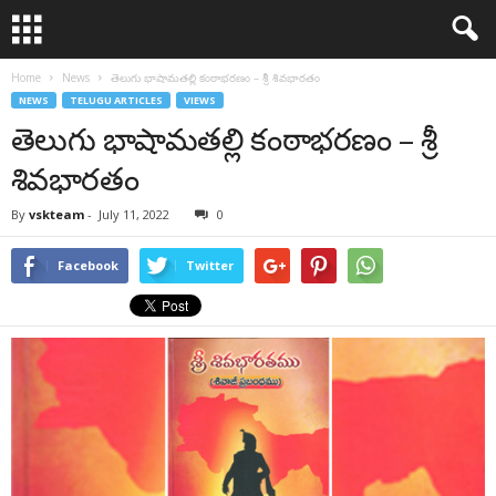
Home
News
తెలుగు భాషామతల్లి కంఠాభరణం – శ్రీ శివభారతం
NEWS
TELUGU ARTICLES
VIEWS
తెలుగు భాషామతల్లి కంఠాభరణం – శ్రీ
శివభారతం
By
vskteam
-
July 11, 2022
0
Facebook
Twitter