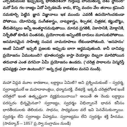
ఏర్పడటమంటే ఇప్పుడున్న భారతదేశంగా గుర్తింపు పొందుతున్న దేశం స్థానంలో
మరో పేరు గల రాజ్యం ఏదో ఏర్పడటమే కాదు, కొన్ని వందల వేల తరాలు శ్రమించి
సమకూర్చి పెట్టిన జ్ఞాన విజ్ఞానాలు ఇక ముందు ఎవరికీ ఉపయోగించకుండా
పోతాయి. యోగవిద్య, సంగీతశాస్త్రం, నాట్యశాస్త్రం, శిల్పకళ, చిత్రకళ, కట్టుబొట్టు,
తీరుతెన్నులు అన్నీ అంతర్థానమవుతాయి. మానవ ప్రగతికి, వికాసానికి, మోక్షానికి,
నిర్భీతితో కూడిన చింతనకు, ప్రయోగాలకు అన్నింటికీ దారులు మూసుకుపోతాయి.
అసమానమైన సాహిత్య సంపద నామరూపాలు లేకుండాపోతుంది. ‘అసహనం’
అంటే ఏమిటో ఇప్పటి ప్రజలకు అప్పుడు బాగా అర్థమవుతుంది. కానీ దానివల్ల
ప్రయోజనం ఏముటుంది? భూతలస్వర్గం కాస్తా దెయ్యాల దిబ్బగా మారిపోయిన
తరువాత ఎంత వగచినా ఏమీ ప్రయోజనం ఉండదు. (‘చరిత్ర పాఠాలను విస్మరిస్తే
భవిష్యత్తు ఎలా ఉంటుంది?’ అన్న గ్రంథ ప్రకాశకుల మనవి నుండి).
మహా విప్లవ మూల కారణాలు, లక్ష్యాలు ఏమిటి? అని ప్రశ్నించుకుంటే – స్వధర్మ,
స్వరాజ్యములే ఆ మహదాకాంక్షలు, ధర్మానురక్తి, దేశభక్తి. ఇక్కడి చరిత్రలోకాక ఇంకే
చరిత్రలో ఇంత ఉత్కృష్టంగా వ్యక్తమయినాయి? అయితే ఈ రెండు లక్ష్యాలు
పరస్పరం భిన్నమైనవా? స్వరాజ్యం, స్వధర్మం విభిన్నాలనే భావన కనీసం
భారతీయులకు తెలియదు. సాధనం, సాధ్యముల వలే ఇవి పెనవేసుకున్నాయి.
స్వధర్మం లేని స్వరాజ్యం ఏహ్యము. స్వరాజ్యము లేని స్వధర్మం శక్తి హీనము.
(సావర్కార్‌ – 1857 ‌ప్ర.స్వా.సంగ్రామం నుండి)