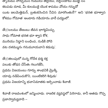
త్కోటము నార్చుచున్‌ ‌గుములు తల్లియు, దల్లినిఁజుటు ముట్టి సం
కటపడు దూడ, మీ కులముకై యొక శాపము వోయఁ గన్నుదో
యిట జలమెత్తెడున్‌, ‌బ్రతుకనెంచిన నీవిస మారగింతురే?’ అని ‘భరత భూశ్వాస
కోశము గోమాత’ అంటారు గడియారం వారీ పద్యంలో.
తే।।‘బలము తేజంబు జీవన భాగ్యమిచ్చు
సాధు గోమాత భరత భూ శ్వాస కోశ;
మురియు నిద్దాని బంధింప, నుడికి పోదె
వట దళమ్మునఁ గనుమూయవాని కడుపు’.
తే।।‘తలఁపులో నున్న గోదేశ ధర్మ రక్ష
పలుకు తోడన చేసేతఁ గలుగజేసి,
ప్రథమ విజయంబు గూర్చు శాంభవికి మ్రొక్కి
యావు నడిపించుకొని, యింటికరిగె శివుడు’
ప్రథమ విజయాన్ని భవానిమాతకు అర్పించాడు శివాజీ.
శివాజీ రాజవంశంలో జన్మించాడు. రాజరిక వ్యవస్థలో పెరిగాడు, కానీ అతడు గొప్ప
ప్రజాస్వామ్యవాది –