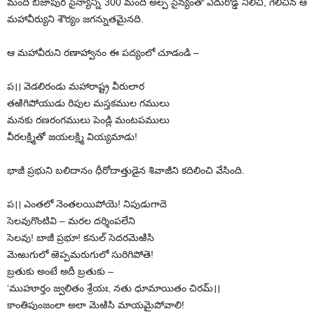
మంది బీజాపుర సైన్యాన్ని 300 మంది అల్ప సైన్యంతో ఎదురొడ్డి నిలిచి, గెలిచిన ఆ
మహావీర్యుని శౌర్యం జగన్నుతమైనది.
ఆ మహావీరుని రణాహ్వానం ఈ పద్యంలో చూడండి –
ప।। వెడలిరండు మహారాష్ట్ర వీరులార
తఱిగిపోయుడు రిపుల మస్తకముల గములు
మనకు రణరంగములు పెండ్లి మంటపములు
వీరలక్ష్మితో జయలక్ష్మి వియ్యమాడు!
భాజీ ప్రభుని బలిదానం ధీరోదాత్తుడైన శివాజీని కదిలించి వేసింది.
ప।। ఎంతలో నెంతలయిపోయె! నిపుడుగాదె
సెలవుగొంటివి – మరల దర్శింపలేని
సెలవు! బాజీ ప్రభూ! కనుల్‌ ‌సెదరమెఱిసి
మెఱుగులో ఱెప్పమరుగులో సురిగిపోతె!
బ్రతుకు అంటే అదీ బ్రతుకు –
‘ముహూర్తం జ్వలితం శ్రేయః, నతు ధూమాయితం చిరమ్‌।।
‌కాంతిపుంజంలా అలా మెఱిసి మాయమైపోవాలి!