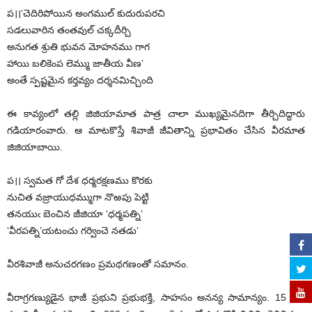
ప।।‘చెదిరిపోయిన అంగముల్‌ ‌కుదురుపరచి
సడలువారిన తంతవుల్‌ ‌చక్కదీర్చి
అనుగత శ్రుతి భువన మోహనము గాగ
హాయి బలికెంప లెమ్ము జాతీయ వీణ’
అంతే స్పష్టమైన కర్తవ్యం దర్శనమిచ్చింది
ఈ కావ్యంలో తల్లి జిజియామాత పాత్ర చాలా ముఖ్యమైనదిగా తీర్చిదిద్దారు
గడియారంవారు. ఆ మాటకొస్తే శివాజీ జీవితాన్ని ప్రభావితం చేసిన వీరమాత
జిజియాబాయి.
ప।। స్వమత గో దేశ ధర్మరక్షణము కొరకు
నుచిత వజ్రాయుధమ్ముగా నొఱపు పెట్టి
తనయుఁ బెంచిన జీజియా ‘ధర్మపత్ని’
‘వీరపత్ని’యటంచు గర్వించె నతడు’
వీరశివాజీ అనుచరగణం ప్రమథగణంతో సమానం.
వీరాగ్రగణ్యుడైన భాజీ ప్రభుని ప్రభుభక్తి, సాహసం అనన్య సామాన్యం. 15 వేల