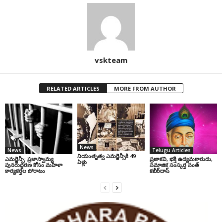
vskteam
RELATED ARTICLES
MORE FROM AUTHOR
News
News
Telugu Articles
నియంతృత్వ ఎమర్జెన్సీకి 49
ఎమర్జెన్సీ: ప్రజాస్వామ్య
ప్రజాకవి, భక్తి ఉద్యమకారుడు,
ఏళ్లు
పునరుద్ధరణ కోసం మహిళా
సమాజిక సంస్కర్త సంత్‌
కార్యకర్తల పోరాటం
కబీర్‌దాస్‌