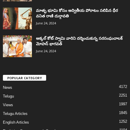
మాతృ భూమి కోసం అద్వితీయ పోరాటం సలిపిన ధీర
వనిత రాణి దుర్గావతి
June 24, 2024
అక్కల్‌ కోట్‌ స్వామి వారిని దర్శించుకున్న సరసంఘచాలక్
మోహన్ భాగవత్
June 24, 2024
POPULAR CATEGORY
4172
News
2251
Telugu
1997
Views
1845
Telugu Articles
1252
English Articles