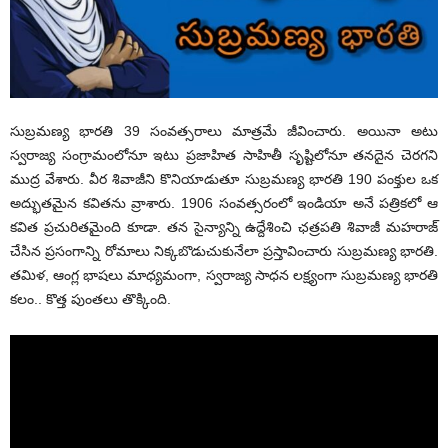
సుబ్రమణ్య భారతి 39 సంవత్సరాలు మాత్రమే జీవించారు. అయినా అటు
స్వరాజ్య సంగ్రామంలోనూ ఇటు ప్రజాహిత సాహితీ సృష్టిలోనూ తనదైన చెరగని
ముద్ర వేశారు. వీర శివాజీని కొనియాడుతూ సుబ్రమణ్య భారతి 190 పంక్తుల ఒక
అద్భుతమైన కవితను వ్రాశారు. 1906 సంవత్సరంలో ఇండియా అనే పత్రికలో ఆ
కవిత ప్రచురితమైంది కూడా. తన సైన్యాన్ని ఉద్దేశించి ఛత్రపతి శివాజీ మహరాజ్
చేసిన ప్రసంగాన్ని రోమాలు నిక్కబొడుచుకునేలా ప్రస్తావించారు సుబ్రమణ్య భారతి.
తమిళ, ఆంగ్ల భాషలు మాధ్యమంగా, స్వరాజ్య సాధన లక్ష్యంగా సుబ్రమణ్య భారతి
కలం.. కొత్త పుంతలు తొక్కింది.