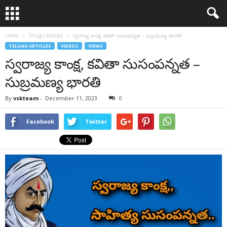
Home
Telugu Articles
స్వరాజ్య కాంక్ష, కవితా సుసంపన్నత – సుబ్రమణ్య భారతి
TELUGU ARTICLES
VIDEOS
VIEWS
స్వరాజ్య కాంక్ష, కవితా సుసంపన్నత –
సుబ్రమణ్య భారతి
By
vskteam
-
December 11, 2023
0
Facebook
Twitter