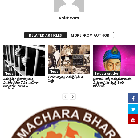
vskteam
RELATED ARTICLES
MORE FROM AUTHOR
News
News
Telugu Articles
నియంతృత్వ ఎమర్జెన్సీకి 49
ఎమర్జెన్సీ: ప్రజాస్వామ్య
ప్రజాకవి, భక్తి ఉద్యమకారుడు,
ఏళ్లు
పునరుద్ధరణ కోసం మహిళా
సమాజిక సంస్కర్త సంత్‌
కార్యకర్తల పోరాటం
కబీర్‌దాస్‌