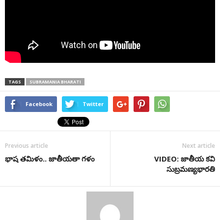
TAGS
SUBRAMANIA BHARATI
Facebook
Twitter
Previous article
Next article
భాష తమిళం.. జాతీయతా గళం
VIDEO: జాతీయ క‌వి
సుబ్ర‌మ‌ణ్య‌భార‌తి