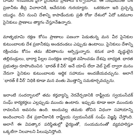
దాడిలో 45మందికి పైగా సైనికులు ప్రాణాలు కోల్పోయారు. ఈ సంఘటనతో దేశ
ప్రజానీకం తీవ్ర విచారానికి, ఆవేదనకు గురయ్యారు. ఒకరకంగా ఇది ప్రచ్చన్న
యుద్ధం. దీని నుంచి దేశాన్ని కాపాడేందుకు ప్రతి రోజు దేశంలో ఏదో ఒకమూల
సైనికులు ప్రాణాలు త్యాగం చేస్తూనేఉన్నారు.
మాతృభూమి రక్షణ కోసం ప్రాణాలు పణంగా పెడుతున్న మన వీర సైనికుల
కుటుంబాలకు దేశ ప్రజానీకపు అండదండలు ఎప్పుడు ఉంటాయి. సైనికులు దేశాన్ని
రక్షించడం కోసం తమ జీవితాలను ఆర్పిస్తున్నారు. కనుక వారి వృద్ధులైన
తల్లిదండ్రులు, భార్యా పిల్లల సంరక్షణ బాధ్యత వహించడం దేశపు బాధ్యత. భారత
ప్రభుత్వం రూపొందించిన `భారత్ కే వీర్’ అనే యాప్ లేదా వెబ్ సైట్ ద్వారా మనం
నేరుగా సైనికుల కుటుంబాలకు ఆర్ధిక సహాయం అందజేయవచ్చును. అలాగే
`భారత్ కే వీర్’ నిధికి కూడా మన వంతు మొత్తాన్ని సమకూర్చవచ్చును.
ఇలాంటి సందర్భాలలో తమ కర్తవ్యాన్ని నెరవేర్చడానికి రాష్ట్రీయ స్వయంసేవక్
సంఘ్ కార్యకర్తలు ఎల్లప్పుడు ముందు ఉంటారు. ఇప్పుడు కూడా అలా ముందుకు
రావలసిన అవసరం ఉంది. అందువల్ల తమకు తోచిన విధంగా సహాయాన్ని
అందించాలని దేశ ప్రజానీకానికి రాష్ట్రీయ స్వయంసేవక్ సంఘ్ విజ్ఞప్తి చేస్తోంది.
అలాగే ఈ విపత్కార పరిస్థితుల్లో ధైర్యంతో, సంయమనంతో వ్యవహరిస్తూ
ఒక్కటిగా నిలవాలని పిలుపునిస్తోంది.