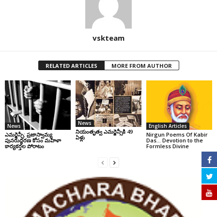
vskteam
RELATED ARTICLES
MORE FROM AUTHOR
News
News
English Articles
నియంతృత్వ ఎమర్జెన్సీకి 49
ఎమర్జెన్సీ: ప్రజాస్వామ్య
Nirgun Poems Of Kabir
ఏళ్లు
పునరుద్ధరణ కోసం మహిళా
Das… Devotion to the
కార్యకర్తల పోరాటం
Formless Divine