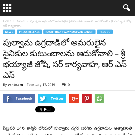
Home
News
పుల్వామ ఉగ్రదాడిలో అమరులైన సైనికుల కుటుంబాలను ఆదుకోవాలి – శ్రీ భయ్యాజీ జోషి,
సర్ కార్యవాహ,...
NEWS
PRESS RELEASE
RASHTRIYA SWAYAMSEVAK SANGH
TELUGU
పుల్వామ ఉగ్రదాడిలో అమరులైన
సైనికుల కుటుంబాలను ఆదుకోవాలి – శ్రీ
భయ్యాజీ జోషి, సర్ కార్యవాహ, ఆర్ ఎస్
ఎస్
By
vskteam
-
February 17, 2019
0
Facebook
Twitter
ఫిబ్రవరి 14న కాశ్మీర్ లోయలో పుల్వామ దగ్గర జరిగిన ఉగ్రవాదుల ఆత్మాహుతి