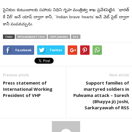
సైనికుల కుటుంబాలకు సహాయ నిధిని గృహ మంత్రిత్వ శాఖ ప్రవేశపెట్టిన `భారత్
కే వీర్’ అనే యాప్ ద్వారా కానీ, `Indian brave hearts’ అనే వెబ్ సైట్ ద్వారా
కానీ పంపవచ్చును.
TAGS
#PULWAMAATTACK
CRPF JAWANS
RSS
Facebook
Twitter
Previous article
Next article
Press statement of
Support families of
International Working
martyred soldiers in
President of VHP
Pulwama attack – Suresh
(Bhayya ji) Joshi,
Sarkaryawah of RSS