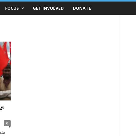
FOCUS
GET INVOLVED
DONATE
నూ
0
లను