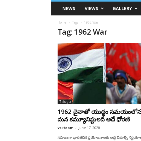
VSK
NEWS
VIEWS
GALLERY
Telangana
Home
Tags
1962 War
Tag: 1962 War
Telugu
1962 చైనాతో యుద్ధం సమయంలో
మన కమ్యూనిస్టులది అదే ధోరణి
vskteam
-
June 17, 2020
సహజంగా భారతదేశ ప్రయోజనాలకు లబ్ది చేకూర్చే నిర్ణయా