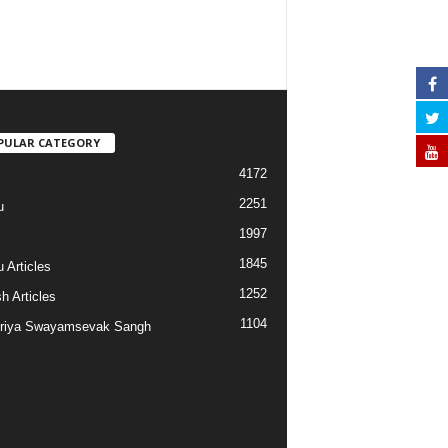
PULAR CATEGORY
4172
2251
u
1997
s
1845
 Articles
1252
h Articles
1104
riya Swayamsevak Sangh