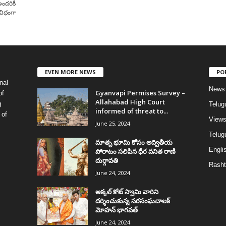
ందరికీ
 విధంగా
EVEN MORE NEWS
PO
nal
News
Gyanvapi Permises Survey –
of
Allahabad High Court
g
Telug
informed of threat to...
 of
View
June 25, 2024
Telugu
మాతృ భూమి కోసం అద్వితీయ
Englis
పోరాటం సలిపిన ధీర వనిత రాణి
దుర్గావతి
Rasht
June 24, 2024
అక్కల్‌ కోట్‌ స్వామి వారిని
దర్శించుకున్న సరసంఘచాలక్
మోహన్ భాగవత్
June 24, 2024