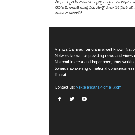
తీవ్రంగా వ్యతిరేకించడం కమ్యూనిస్టుల నైజం. ఈ విషయం అ
తెలిసిందే. అయితే యుద్ధ సమయాల్లో కూడా వీరి వైఖరి ఇదే
ఉంటుంది అనడానికి...
Vishwa Samvad Kendra is a well known Natio
Network known for providing news and views 
National interest and importance, thus workin
towards awakening of national consciousness
Bharat.
Contact us:
vsktelangana@gmail.com