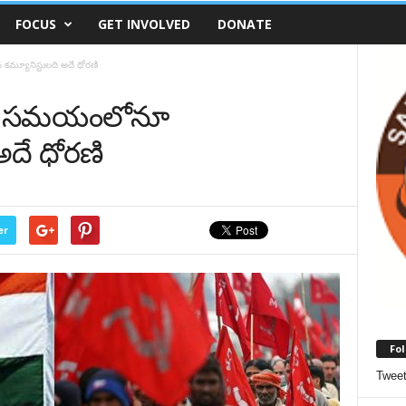
FOCUS
GET INVOLVED
DONATE
్యూనిస్టులది అదే ధోరణి
్ధం సమయంలోనూ
అదే ధోరణి
er
Fol
Twee