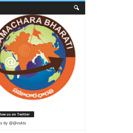
low us on Twitter
ts by @@vskts