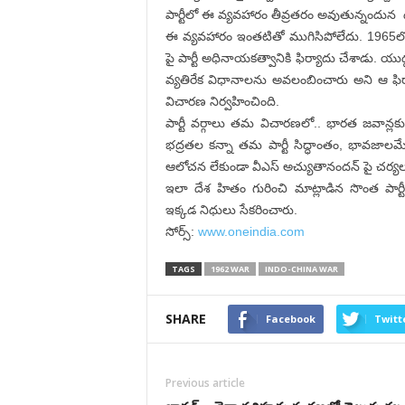
పార్టీలో ఈ వ్యవహారం తీవ్రతరం అవుతున్నందున
ఈ వ్యవహారం ఇంతటితో ముగిసిపోలేదు. 1965లో అ
పై పార్టీ అధినాయకత్వానికి ఫిర్యాదు చేశాడు. య
వ్యతిరేక విధానాలను అవలంబించారు అని ఆ ఫిర్
విచారణ నిర్వహించింది.
పార్టీ వర్గాలు తమ విచారణలో.. భారత జవాన్లకు 
భద్రతల కన్నా తమ పార్టీ సిద్ధాంతం, భావజాలమే
ఆలోచన లేకుండా వీఎస్ అచ్యుతానందన్ పై చర్యలు తీ
ఇలా దేశ హితం గురించి మాట్లాడిన సొంత పార్ట
ఇక్కడ నిధులు సేకరించారు.
సోర్స్:
www.oneindia.com
TAGS
1962 WAR
INDO-CHINA WAR
SHARE
Facebook
Twitt
Previous article