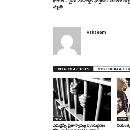
భారత్ – చైనా సరిహద్దు ఘర్షణలో తెలుగు కల్న
మృతి
vskteam
RELATED ARTICLES
MORE FROM AUTH
News
News
ఎమర్జెన్సీ: ప్రజాస్వామ్య పునరుద్ధరణ
నియంతృత్