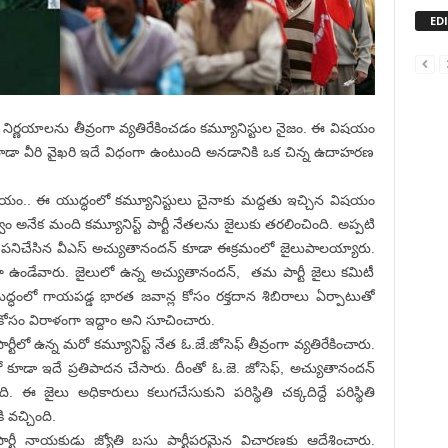
ED
నిర్ణయాలను తీవ్రంగా వ్యతిరేకించడం కమ్యూనిస్టుల నైజం. ఈ విషయం
ూడా వీరి వైఖరి ఇదే విధంగా ఉంటుంది అనడానికి ఒక చిన్న ఉదాహరణ
యం.. ఈ యుద్ధంలో కమ్యూనిస్టులు చైనాకు మద్దతు ఇచ్చిన విషయం
వం అనేక మంది కమ్యూనిస్ట్ పార్టీ నేతలను జైలుకు తరలించింది. అప్పటి
ిగా పనిచేసిన వీఎస్ అచ్యుతానందన్ కూడా ఈక్రమంలో జైలుపాలయ్యారు.
ఉండేవారు. జైలులో ఉన్న అచ్యుతానందన్, తమ పార్టీ జైలు కమిటీ
్ధంలో గాయపడ్డ భారత జవాన్ల కోసం రక్తదాన శిబిరాలు ఏర్పాటుతో
ికోసం విరాళంగా ఇద్దాం అని సూచించారు.
ీలో ఉన్న మరో కమ్యూనిస్ట్ నేత ఓ.జే.జోసెఫ్ తీవ్రంగా వ్యతిరేకించారు.
ూడా ఇదే ప్రతిపాదన చేసారు. దీంతో ఓ.జె. జోసెఫ్, అచ్యుతానందన్
ఈ జైలు అధికారులు కలుగచేసుకుని పరిస్థితి చక్కదిద్దే పరిస్థితి
వచ్చింది.
పార్టీ నాయకుడు జ్యోతి బసు పార్టీపరమైన విచారణకు ఆదేశించారు.