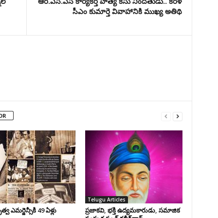
ల్
ఆర్.ఎస్.ఎస్ కార్యకర్త హత్య కేసు నిందితుడు.. కేరళ
సీఎం కుమార్తె వివాహానికి ముఖ్య అతిథి
OR
Telugu Articles
వ ఎమర్జెన్సీకి 49 ఏళ్లు
ప్రజాకవి, భక్తి ఉద్యమకారుడు, సమాజిక