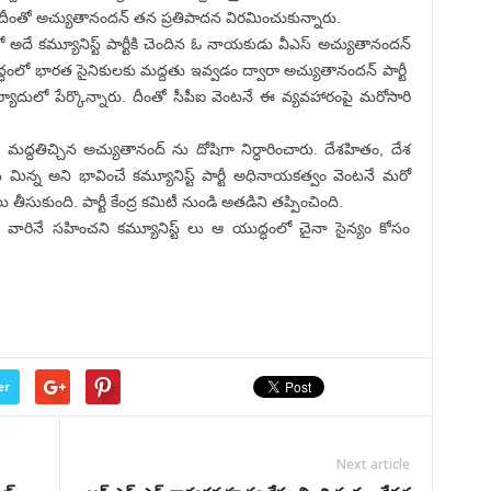
 దీంతో అచ్యుతానందన్ తన ప్రతిపాదన విరమించుకున్నారు.
దే కమ్యూనిస్ట్ పార్టీకి చెందిన ఓ నాయకుడు వీఎస్ అచ్యుతానందన్
ుద్ధంలో భారత సైనికులకు మద్దతు ఇవ్వడం ద్వారా అచ్యుతానందన్ పార్టీ
యాదులో పేర్కొన్నారు. దీంతో సీపీఐ వెంటనే ఈ వ్యవహారంపై మరోసారి
మద్దతిచ్చిన అచ్యుతానంద్ ను దోషిగా నిర్ధారించారు. దేశహితం, దేశ
 మిన్న అని భావించే కమ్యూనిస్ట్ పార్టీ అధినాయకత్వం వెంటనే మరో
సుకుంది. పార్టీ కేంద్ర కమిటీ నుండి అతడిని తప్పించింది.
ీ వారినే సహించని కమ్యూనిస్ట్ లు ఆ యుద్ధంలో చైనా సైన్యం కోసం
er
Next article