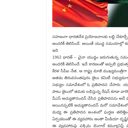
సహజంగా భారతదేశ ప్రయోజనాలకు లబ్ది చేకూర్చే 
అందరికీ తెలిసిందే. అయితే యుద్ధ సమయాల్లో క
ఇది.
1962 భారత్ – చైనా యుద్ధం జరుగుతున్న సమ
అందరికీ తెలిసిందే. ఇదే కారణంతో అప్పటి ప్రభుత్
కేరళ సీపీఐ నేత, ఆ రాష్ట్ర మాజీ ముఖ్యమంత్ర
అతడు తిరువనంతపురం జైలు కమిటీ సభ్యుడుగా 
సభ్యుల సమావేశంలో ఓ ప్రతిపాదన చేసారు. యుద
పాటు జైలులో తమకు లభిస్తున్న రేషన్ కూడా వార
వీఎస్ అచ్యుతానందన్ చేసిన ప్రతిపాదనను అదే పార్ట
అయినప్పటికీ అచ్యుతానందన్ మరో సమావేశంలో క
మధ్య ఈ ప్రతిపాదన అంశంలో ఘర్షణ తలెత్తింది. 
ఏర్పడటంతో ఈ వ్యవహారం అంతా మీడియా దృష్టికి 
ఈ వ్యవహారంపై పశ్చిమ బెంగాల్ కమ్యూనిస్ట్ 