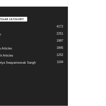
PULAR CATEGORY
4172
2251
u
1997
s
1845
 Articles
1252
h Articles
1104
riya Swayamsevak Sangh