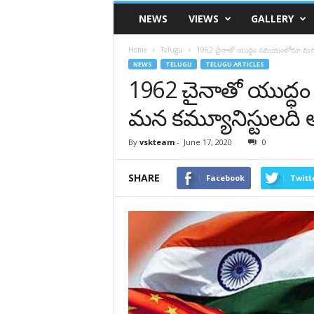
VSK
NEWS
VIEWS
GALLERY
Telangana
Home
Telugu
1962 చైనాతో యుద్ధం సమయంలోనూ మన కమ
NEWS
TELUGU
TELUGU ARTICLES
1962 చైనాతో యుద
మన కమ్యూనిస్టులది 
By
vskteam
-
June 17, 2020
0
SHARE
Facebook
Twitt