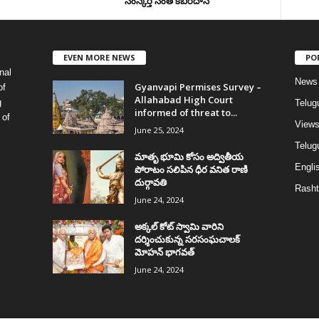
సంస్కర్త సంత్‌ కబీర్‌దాస్‌
EVEN MORE NEWS
PO
nal
News
Gyanvapi Permises Survey –
of
Allahabad High Court
g
Telug
informed of threat to...
 of
View
June 25, 2024
Telugu
మాతృ భూమి కోసం అద్వితీయ
Englis
పోరాటం సలిపిన ధీర వనిత రాణి
దుర్గావతి
Rasht
June 24, 2024
అక్కల్‌ కోట్‌ స్వామి వారిని
దర్శించుకున్న సరసంఘచాలక్
మోహన్ భాగవత్
June 24, 2024