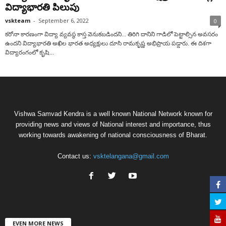
విద్యాభార‌తి పిలుపు
vskteam
-
September 6, 2022
0
కరోనా కారణంగా విద్యా వ్యవస్థ కాస్త వెనుకబడిందని... తిరిగి దానిని గాడిలో పెట్టాల్సిన అవ‌స‌రం
ఉంద‌ని విద్యాభార‌తి అఖిల భార‌త అధ్య‌క్షులు దూసి రామ‌కృష్ణ అభిప్రాయ ప‌డ్డారు. ఈ దిశ‌గా
విద్యారంగంలో కృషి...
Vishwa Samvad Kendra is a well known National Network known for
providing news and views of National interest and importance, thus
working towards awakening of national consciousness of Bharat.
Contact us:
vsktelangana@gmail.com
EVEN MORE NEWS