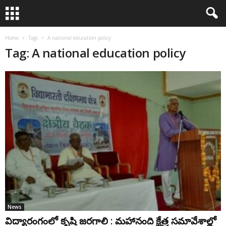
Home
Tags
A national education policy
Tag: A national education policy
News
విద్యారంగంలో కృషి జ‌ర‌గాలి : మ‌హానంది క్షేత్ర స‌మావేశాల్లో