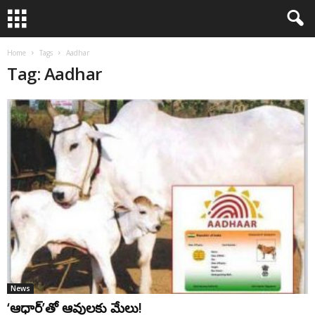
Home
Tags
Aadhar
Tag: Aadhar
News
‘ఆధార్’తో ఆవులకు మేలు!