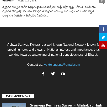
vskteam
-
August 24, 2017
0
వ్యక్తిగత గోప్యత అనేది వ్యక్తుల ప్రాథమిక హక్కేనని సుప్రీంకోర్టు స్పష్టం చేసింది. ఈ మేరకు
వ్యక్తిగత గోప్యతపై విచారణ చేపట్టిన తొమ్మిది మంది న్యాయమూర్తులతో కూడిన విస్త్రత
ధర్మాసనం ఏకగ్రీవంగా తీర్పు వెల్లడించింది....
Vishwa Samvad Kendra is a well known National Network known for
providing news and views of National interest and importance, thus
working towards awakening of national consciousness of Bharat.
Contact us:
vsktelangana@gmail.com
EVEN MORE NEWS
Gyanvapi Permises Survey – Allahabad High