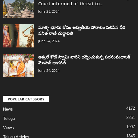
Court informed of threat to...
June 25, 2024
మాతృ భూమి కోసం అద్వితీయ పోరాటం సలిపిన ధీర
వనిత రాణి దుర్గావతి
June 24, 2024
అక్కల్‌ కోట్‌ స్వామి వారిని దర్శించుకున్న సరసంఘచాలక్
మోహన్ భాగవత్
June 24, 2024
POPULAR CATEGORY
4172
News
2251
Telugu
1997
Views
1845
Telugu Articles