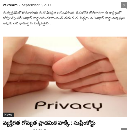
vskteam
-
September 5, 2017
0
మధ్యప్రదేశ్‌లో గోమాతలకు మరో విశిష్టత లభించనుంది. దేశంలోనే తొలిసారిగా ఈ రాష్ట్రంలో
గోవులన్నింటికీ ‘ఆధార్’ కార్డులను రూపొందించేందుకు రంగం సిద్ధమైంది. ‘ఆధార్’ కార్డు ఉన్న ప్రతి
ఆవుకు చెవి భాగంపై ఓ ప్రత్యేకమైన...
News
వ్యక్తిగత గోప్యత ప్రాథమిక హక్కే : సుప్రీంకోర్టు