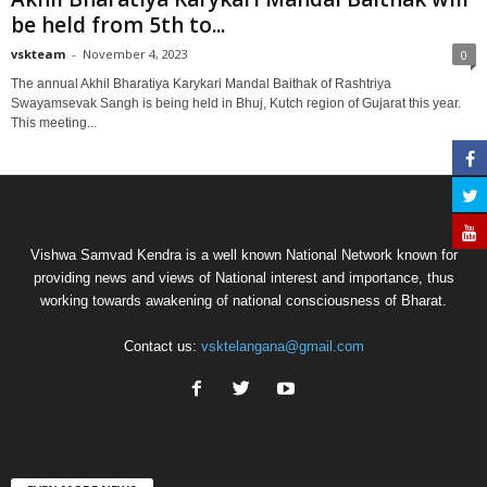
be held from 5th to...
vskteam
-
November 4, 2023
0
The annual Akhil Bharatiya Karykari Mandal Baithak of Rashtriya
Swayamsevak Sangh is being held in Bhuj, Kutch region of Gujarat this year.
This meeting...
Vishwa Samvad Kendra is a well known National Network known for
providing news and views of National interest and importance, thus
working towards awakening of national consciousness of Bharat.
Contact us:
vsktelangana@gmail.com