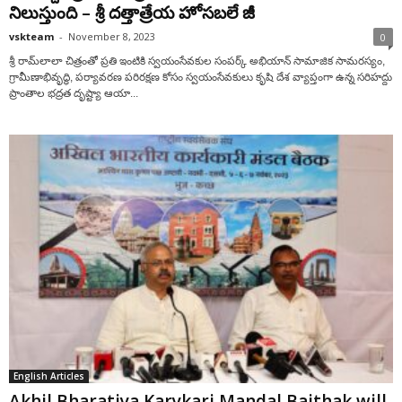
నిలుస్తుంది – శ్రీ ద‌త్తాత్రేయ హోస‌బ‌లే జీ
vskteam
-
November 8, 2023
0
శ్రీ రామ్‌లాలా చిత్రంతో ప్రతి ఇంటికి స్వయంసేవకుల సంపర్క్ అభియాన్ సామాజిక సామరస్యం,
గ్రామీణాభివృద్ధి, పర్యావరణ పరిరక్షణ కోసం స్వయంసేవకులు కృషి దేశ వ్యాప్తంగా ఉన్న సరిహద్దు
ప్రాంతాల భద్రత దృష్ట్యా ఆయా...
English Articles
Akhil Bharatiya Karykari Mandal Baithak will