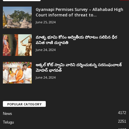
Gyanvapi Permises Survey – Allahabad High
Court informed of threat to...
June 25, 2024
మాతృ భూమి కోసం అద్వితీయ పోరాటం సలిపిన ధీర
వనిత రాణి దుర్గావతి
June 24, 2024
అక్కల్‌ కోట్‌ స్వామి వారిని దర్శించుకున్న సరసంఘచాలక్
మోహన్ భాగవత్
June 24, 2024
POPULAR CATEGORY
4172
News
2251
Telugu