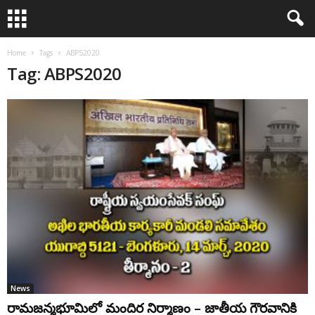
Home
Tags
ABPS2020
Tag: ABPS2020
News
రామజన్మభూమిలో మందిర నిర్మాణం – జాతీయ గౌరవానికి