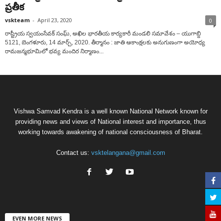
ప్రతీక
vskteam
-
April 23, 2020
0
రాష్ట్రీయ స్వయంసేవక్ సంఘ్, అఖిల భారతీయ కార్యకారీ మండలి సమావేశం – యుగాబ్ది
5121, బెంగళూరు, 14 మార్చ్, 2020. తీర్మానం : జాతి ఆకాంక్షలకు అనుగుణంగా అయోధ్య
రామజన్మభూమిలో భవ్య మందిర నిర్మాణం...
Vishwa Samvad Kendra is a well known National Network known for
providing news and views of National interest and importance, thus
working towards awakening of national consciousness of Bharat.
Contact us:
vsktelangana@gmail.com
EVEN MORE NEWS