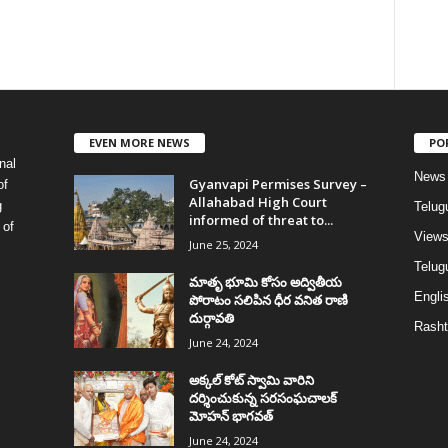
EVEN MORE NEWS
PO
nal
News
Gyanvapi Permises Survey –
of
Allahabad High Court
g
Telug
informed of threat to...
 of
View
June 25, 2024
Telugu
మాతృ భూమి కోసం అద్వితీయ
Englis
పోరాటం సలిపిన ధీర వనిత రాణి
దుర్గావతి
Rasht
June 24, 2024
అక్కల్‌ కోట్‌ స్వామి వారిని
దర్శించుకున్న సరసంఘచాలక్
మోహన్ భాగవత్
June 24, 2024