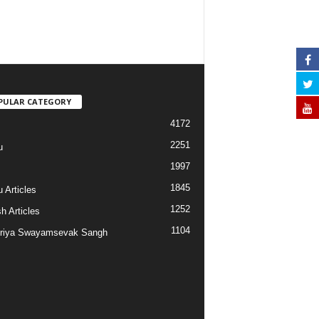
PULAR CATEGORY
4172
2251
u
1997
s
1845
 Articles
1252
h Articles
1104
riya Swayamsevak Sangh