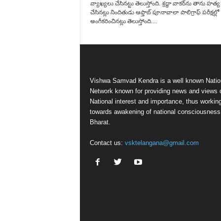
వ్యాఖ్యలు చేసినట్టు తెలుస్తోంది. శ్రద్ధా వాకర్‌ను తాను హత్య
చేసినట్లు నిందితుడు ఆఫ్తాబ్‌ పూనావాలా పాలిగ్రాఫ్‌ పరీక్షల్లో
అంగీకరించినట్లు తెలుస్తోంది....
Vishwa Samvad Kendra is a well known Natio
Network known for providing news and views 
National interest and importance, thus workin
towards awakening of national consciousness
Bharat.
Contact us:
vsktelangana@gmail.com