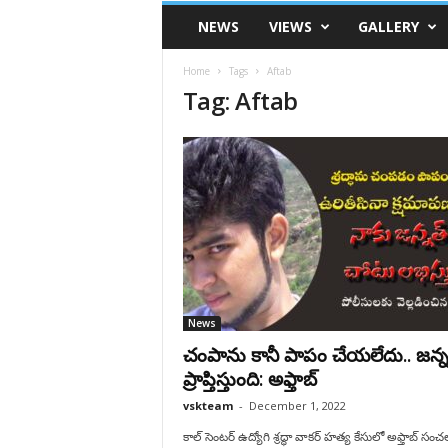
VSK
NEWS
VIEWS
GALLERY
Telangana
Home
Tags
Aftab
Tag: Aftab
News
చంపాను కానీ పాపం చేయలేదు.. జన్న
ప్రాప్తిస్తుంది: అఫ్తాబ్
vskteam
-
December 1, 2022
కాల్‌ సెంటర్‌ ఉద్యోగి శ్రద్ధా వాకర్‌ హత్య కేసులో అఫ్తాబ్ సం