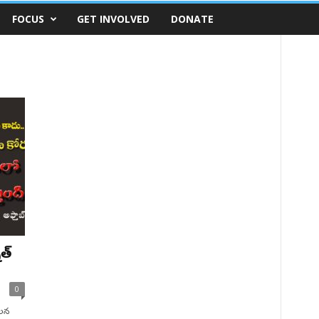
FOCUS
GET INVOLVED
DONATE
త్
0
చలన