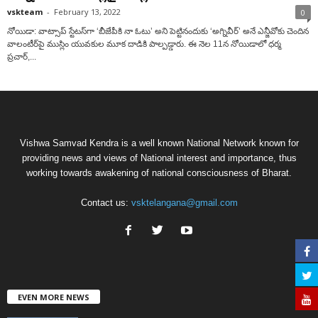
vskteam
-
February 13, 2022
0
నోయిడా: వాట్సాప్ స్టేటస్‌గా ‘బీజేపీకి నా ఓటు’ అని పెట్టినందుకు ‘అగ్నివీర్’ అనే ఎన్జీవోకు చెందిన
వాలంటీర్‌పై ముస్లిం యువ‌కుల మూక‌ దాడికి పాల్ప‌డ్డారు. ఈ నెల 11న నోయిడాలో ధర్మ
ప్రచార్,...
Vishwa Samvad Kendra is a well known National Network known for
providing news and views of National interest and importance, thus
working towards awakening of national consciousness of Bharat.
Contact us:
vsktelangana@gmail.com
EVEN MORE NEWS