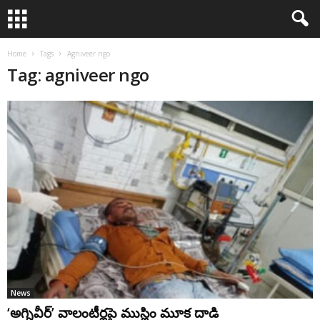
Home
Tags
Agniveer ngo
Tag: agniveer ngo
News
‘అగ్నివీర్’ వాలంటీర్లపై ముస్లిం మూక దాడి