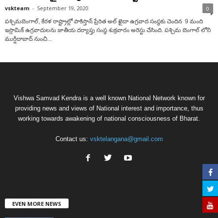
vskteam
-
September 19, 2020
0
పశ్చిమబెంగాల్, కేరళ రాష్ట్రాల్లో పాకిస్తాన్ ప్రేరిత అల్ ఖైదా ఉగ్రవాద సంస్థకు చెందిన 9 మంది
ఇస్లామిక్ ఉగ్రవాదులను జాతీయ దర్యాప్తు సంస్థ శుక్రవారం అరెస్టు చేసింది. పశ్చిమ బెంగాల్ లోని
ముర్షీదాబాద్ నుంచి...
Vishwa Samvad Kendra is a well known National Network known for
providing news and views of National interest and importance, thus
working towards awakening of national consciousness of Bharat.
Contact us:
vsktelangana@gmail.com
EVEN MORE NEWS