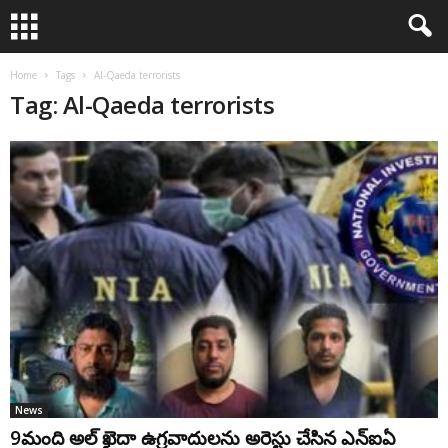
Home
Tags
Al-Qaeda terrorists
Tag: Al-Qaeda terrorists
News
9మంది అల్ ఖైదా ఉగ్రవాదులను అరెస్టు చేసిన ఎన్ఐఏ