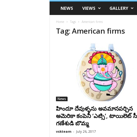
VSK
NEWS
VIEWS
GALLERY
Telangana
Home
Tags
American firms
Tag: American firms
News
హిందూ దేవుళ్ళను అవమానపర్చిన
అమెరికా కంపెనీ ‘ఎట్సి’, టాయిలెట్ సీట
గణేశుడి బొమ్మ
vskteam
-
July 26, 2017