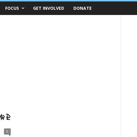
FOCUS
GET INVOLVED
DONATE
్ల పై
0