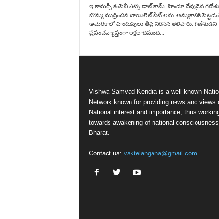
ఇ కామర్స్ కంపెనీ ఎట్సి డాట్ కామ్ హిందూ దేవుడైన గణేశు
బొమ్మ ముద్రించిన టాయిలెట్ సీట్ లను అమ్మకానికి పెట్టడం
అమెరికాలో హిందువులు తీవ్ర నిరసన తెలిపారు. గణేశుడిని
ప్రపంచవ్యాప్తంగా లక్షలాదిమంది...
Vishwa Samvad Kendra is a well known Natio
Network known for providing news and views 
National interest and importance, thus workin
towards awakening of national consciousness
Bharat.
Contact us:
vsktelangana@gmail.com