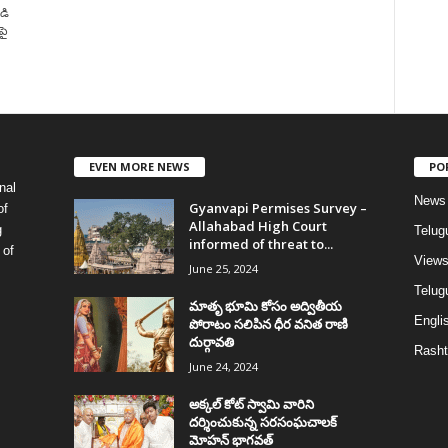
డి
పై
EVEN MORE NEWS
PO
nal
News
Gyanvapi Permises Survey –
of
Allahabad High Court
g
Telug
informed of threat to...
 of
View
June 25, 2024
Telugu
మాతృ భూమి కోసం అద్వితీయ
Englis
పోరాటం సలిపిన ధీర వనిత రాణి
దుర్గావతి
Rasht
June 24, 2024
అక్కల్‌ కోట్‌ స్వామి వారిని
దర్శించుకున్న సరసంఘచాలక్
మోహన్ భాగవత్