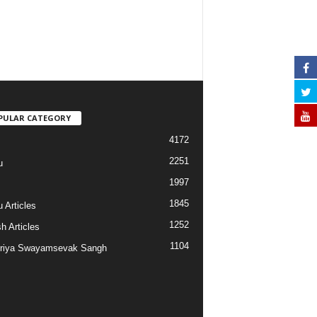
PULAR CATEGORY
4172
2251
u
1997
s
1845
 Articles
1252
h Articles
1104
riya Swayamsevak Sangh