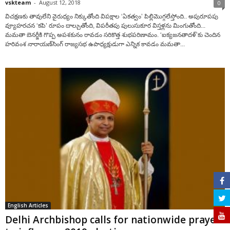
vskteam
-
August 12, 2018
0
విచక్షణకు తావులేని వైరుధ్యం నిక్కుతోంది విపక్షాల ‘ఏకత్వం’ పిల్లిమొగ్గలేస్తోంది.. అపురూపపు
వ్యూహరచన ‘కపి’ రూపం దాల్చుతోంది, విపరీతపు పులుసుకూర విస్తళ్లను మింగుతోంది...
మమతా బెనర్జీకి గొప్ప అపశకునం రావడం సరికొత్త శుభపరిణామం. ‘ఐక్యజనతాదళ్’కు చెందిన
హరివంశ నారాయణ్‌సింగ్ రాజ్యసభ ఉపాధ్యక్షుడుగా ఎన్నిక కావడం మమతా...
English Articles
Delhi Archbishop calls for nationwide prayers