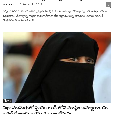
vskteam
-
October 11, 2017
0
గల్ఫ్‌లో నరక కూపంలో ఇరుక్కున్న పాతబస్తీ మహిళలు డబ్బు కోసం భార్యలతో అనధికారికంగా
వ్యభిచారం చేయిస్తున్న భర్తలు ఆదుకునేవారు లేక అల్లాడుతున్న బాలికలు ఎదురు తిరిగితే
దొంగతనం నేరం కింద జైలుకే ...
News
నిఖా ముసుగులో హైదరాబాద్ లోని ముస్లిం అమ్మాయిలను
అరబ్ దేశాలకు అక్రమ రవాణా చేస్తున్న...