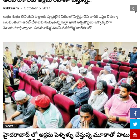
vskteam
-
October 5, 2017
0
అభం శుభం తెలియని పిల్లలకు వృద్ధులైన షేక్‌లతో పెళ్లిళ్లు చేసి వారికి ఇష్టం లేకున్నా
బలవంతంగా అరబ్‌ దేశాలకు పంపుతున్న ఓల్టా ఖాజీ అకృత్యాలు ఒక్కొక్కటిగా
వెలుగుచూస్తున్నాయి. పదమూడేళ్ల నుంచి పదహారేళ్ల బాలికలతో...
News
హైదరాబాద్ లో అక్రమ పెళ్ళిళ్ళు చేస్తున్న మూఠాతో పాటు 8