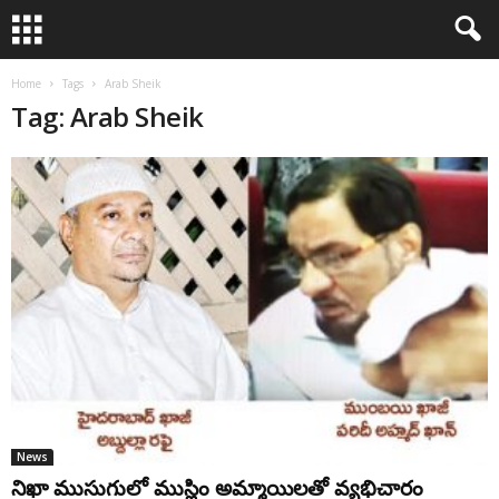
Home
Tags
Arab Sheik
Tag: Arab Sheik
News
నిఖా ముసుగులో ముస్లిం అమ్మాయిలతో వ్యభిచారం