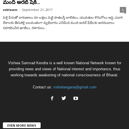
మంది అరబ్ షేక్...
vskteam
-
September 21, 2017
0
పెళ్లి పేరుతో దారుణాలు రూ.లక్షలు పెట్టి పాతబస్తీ బాలికలు, యువతుల కొనుగోలు ఆపై ఎడారి
దేశాలకు తీసుకెళ్లి బలవంతంగా వ్యభిచారం ఎనిమిది మంది అరబ్‌ షేక్‌లకు అరదండాలు
సహకరించిన ఖాజీలు, దళారులు...
Vishwa Samvad Kendra is a well known National Network known for
providing news and views of National interest and importance, thus
working towards awakening of national consciousness of Bharat.
Contact us:
vsktelangana@gmail.com
EVEN MORE NEWS