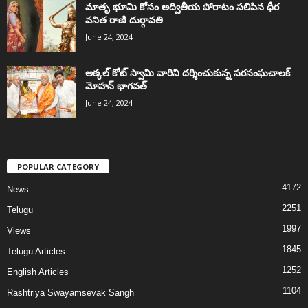
మాతృ భూమి కోసం అద్వితీయ పోరాటం సలిపిన ధీర
వనిత రాణి దుర్గావతి
June 24, 2024
అక్కల్‌ కోట్‌ స్వామి వారిని దర్శించుకున్న సరసంఘచాలక్
మోహన్ భాగవత్
June 24, 2024
POPULAR CATEGORY
4172
News
2251
Telugu
1997
Views
1845
Telugu Articles
1252
English Articles
1104
Rashtriya Swayamsevak Sangh