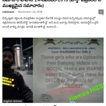
ముఖ్యమైన సమాచారం)
vskteam
-
November 24, 2018
0
విచ్ఛిన్నకర శక్తులకు విపక్షనేతల మద్దతు! దేశానికి యుద్ధం బెడద వచ్చినపుడు సరిహద్దుల్లో
శత్రుసేనలను తరిమికొట్టి ‘భారతమాతాకీ జై’ అని మన జవాన్లు నినదిస్తారు. అసదుద్దీన్ ఒవైసీ
లాంటి వాళ్ళు మాత్రం ‘భారత్ మాతాకీ జై’ అనాలని...
English Articles