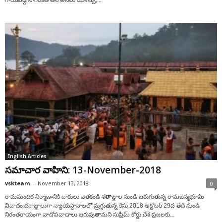
గాయపడ్డ నాగరికత తన అసలు యశస్సు,...
English Articles
సమాచార వాహిని: 13-November-2018
vskteam
-
November 13, 2018
0
రామమందిర నిర్మాణానికి దారులు వెతకండి శతాబ్దాల నుండి జరుగుతున్న రామజన్మభూమి
వివాదం దశాబ్దాలుగా న్యాయస్థానాలలో మ్రగ్గుతున్న కేసు 2018 అక్టోబర్ 29వ తేదీ నుండి
నిరంతరాయంగా వాదోపవాదాలు జరుపుతామని సుప్రీమ్ కోర్టు దేశ ప్రజలకు...