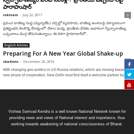
పారాహుషార్‌
vskteam
-
July 22, 2017
0
ప్రపంచ వాణిజ్య సంస్థ (డబ్ల్యూటీఓ) చర్చల్లో వ్యవసాయ, వాణిజ్య అంశాలపై దశాబ్దకాలంగా
ప్రతిష్టంభన నెలకొన్న నేపథ్యంలో- దేశాల మధ్య, ప్రాంతీయ వేదికల ఆధారంగా స్వేచ్ఛావాణిజ్య
ఒప్పందాలు మొగ్గ తొడుగుతున్నాయి. ఈ దిశగా హైదరాబాద్‌లో...
English Articles
Preparing For A New Year Global Shake-up
sbadmin
-
December 20, 2016
0
With changing geo-politics in US-Russia relations, which are moving towards a
new phase of cooperation, New Delhi must find itself a welcome partner by...
Vishwa Samvad Kendra is a well known National Network known for
providing news and views of National interest and importance, thus
working towards awakening of national consciousness of Bharat.