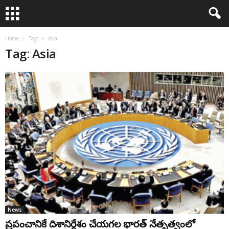
Home
Tags
Asia
Tag: Asia
News
ప్రపంచానికే దిశానిర్దేశం చేయగల భారత్‌ నేతృత్వంలో