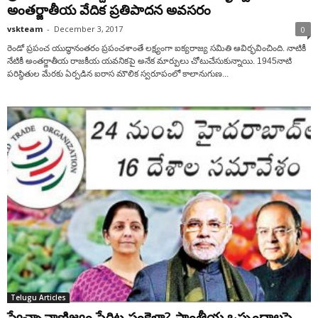
అంతర్జాతీయ వేదిక ప్రతిపాదన అవసరం
vskteam
-
December 3, 2017
0
రెండో ప్రపంచ యుద్ధానంతరం ప్రపంచశాంతే లక్ష్యంగా ఐక్యరాజ్య సమితి ఆవిర్భవించింది. నాటికీ
నేటికీ అంతర్జాతీయ రాజకీయ యవనికపై అనేక మార్పులు చోటుచేసుకున్నాయి. 1945నాటి
పరిస్థితుల మేరకు ఏర్పడిన ఐరాస మౌలిక స్వరూపంలో కాలానుగుణ...
Telugu Articles
స్వేచ్ఛావాణిజ్యం పేరిట సంకెళ్లా? ప్రాంతీయ ఒప్పందాలపై