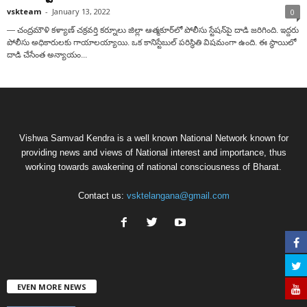
vskteam
-
January 13, 2022
0
— చంద్రమౌళి కళ్యాణ్ చక్రవర్తి క‌ర్నూలు జిల్లా ఆత్మ‌కూర్‌లో పోలీసు స్టేష‌న్‌పై దాడి జరిగింది. ఇద్ద‌రు
పోలీసు అధికారుల‌కు గాయాల‌య్యాయి. ఒక కానిస్టేబుల్ ప‌రిస్థితి విషమంగా ఉంది. ఈ స్థాయిలో
దాడి చేసేంత‌ అన్యాయం...
Vishwa Samvad Kendra is a well known National Network known for
providing news and views of National interest and importance, thus
working towards awakening of national consciousness of Bharat.
Contact us:
vsktelangana@gmail.com
EVEN MORE NEWS