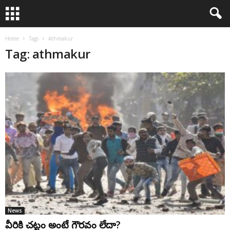
Home
Tags
Athmakur
Tag: athmakur
News
వీరికి చ‌ట్టం అంటే గౌరవం లేదా?