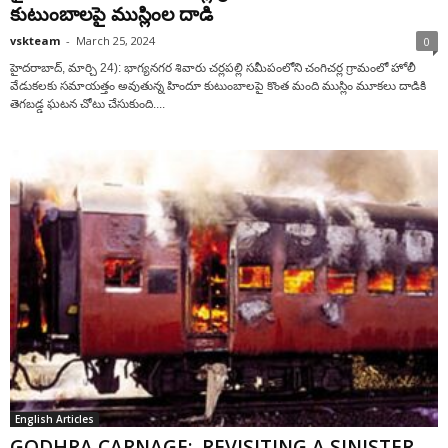
కుటుంబాలపై ముస్లింల దాడి
vskteam
-
March 25, 2024
0
హైదరాబాద్, మార్చి 24): భాగ్యనగర శివారు చర్లపల్లి సమీపంలోని చంగిచర్ల గ్రామంలో హోలీ
వేడుకలకు సమాయత్తం అవుతున్న హిందూ కుటుంబాలపై కొంత మంది ముస్లిం మూకలు దాడికి
తెగబడ్డ ఘటన చోటు చేసుకుంది....
English Articles
GODHRA CARNAGE: REVISITING A SINISTER