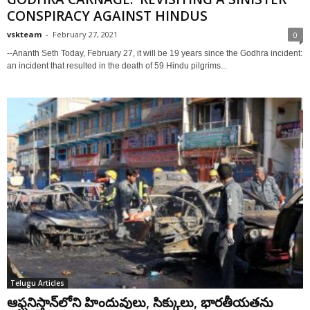
CONSPIRACY AGAINST HINDUS
vskteam
-
February 27, 2021
0
--Ananth Seth Today, February 27, it will be 19 years since the Godhra incident:
an incident that resulted in the death of 59 Hindu pilgrims...
Telugu Articles
ఆఫ్ఘనిస్తాన్‌లోని హిందువులు, సిక్కులు, భారతీయతను