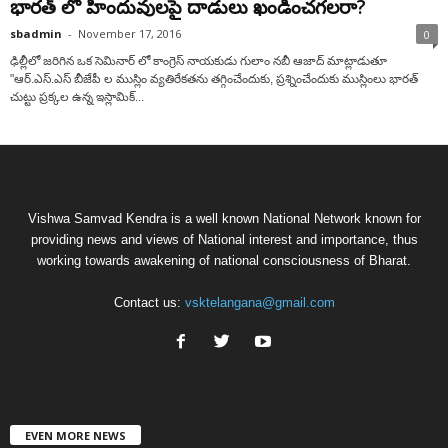
భారత్ లో హిందువులపై దాడులు ఖండించగలరా?
sbadmin
-
November 17, 2016
0
ఢిల్లీలో జరిగిన ఒక సెమినార్ లో కాంగ్రెస్ నాయకుడు గులాం నబీ ఆజాద్ మాట్లాడుతూ
"ఆర్.ఎస్.ఎస్ బీజేపీ ల ముస్లిం వ్యతిరేకతను తగ్గించేందుకు, ప్రశ్నించేందుకు ముస్లింలు భారత్
చుట్టు ప్రక్కల ఉన్న ఇస్లామిక్...
Vishwa Samvad Kendra is a well known National Network known for
providing news and views of National interest and importance, thus
working towards awakening of national consciousness of Bharat.
Contact us:
vsktelangana@gmail.com
EVEN MORE NEWS