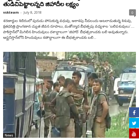
తుడిచిపెట్టాలన్నది జిహాదీల లక్ష్యం
vskteam
-
July 8, 2018
0
శరణార్థుల శిబిరంలో పురుడు పోసుకున్న వధువు, ఆకాశపు నీడలందు ఆటలాడుతున్న శిశువు,
క్షతధరిత్రి ప్రాంగణాన చ్యుత జీవన రూపాలు, మతోన్మాద బీభత్సపు వధ్యశాల ‘బలిపశువులు’....
పాకిస్తాన్‌లో మిగిలిన హిందువులు దశాబ్దాలుగా ‘జిహాదీ’ బీభత్సకాండకు బలి అవుతున్నారు.
ఆఫ్ఘనిస్తాన్‌లోని హిందువులు శతాబ్దాలుగా ఈ బీభత్సకాండకు బలి...
News