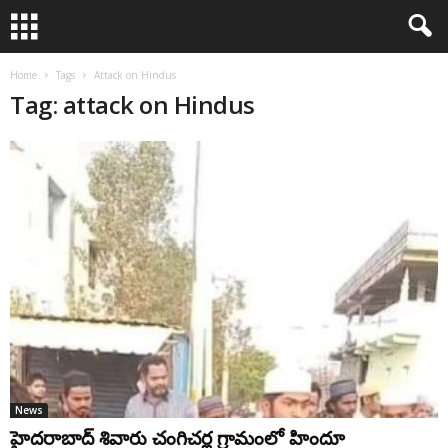
Home
Tags
Attack on Hindus
Tag: attack on Hindus
News
హైదరాబాద్ శివారు చంగిచర్ల గ్రామంలో హిందూ