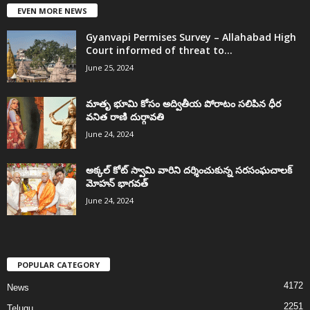
EVEN MORE NEWS
Gyanvapi Permises Survey – Allahabad High
Court informed of threat to...
June 25, 2024
మాతృ భూమి కోసం అద్వితీయ పోరాటం సలిపిన ధీర
వనిత రాణి దుర్గావతి
June 24, 2024
అక్కల్‌ కోట్‌ స్వామి వారిని దర్శించుకున్న సరసంఘచాలక్
మోహన్ భాగవత్
June 24, 2024
POPULAR CATEGORY
4172
News
2251
Telugu