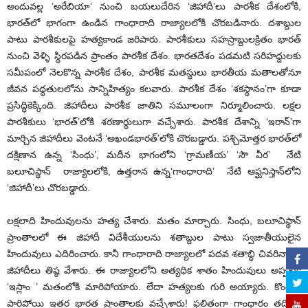
అందువల్ల ‘అరేబియా’ నుంచి బయలుదేరిన ‘జిహాదీ’లు పారశీక దేశంలోకి,
భారత్‌లో భాగంగా ఉండిన గాంధారాది రాజ్యాలలోకి చొరబడినారు. దశాబ్దుల
పాటు పారశీకులపై హత్యకాండ జరిపారు. పారశీకులు సహస్రాబ్దులక్రితం భారత్
నుంచి వెళ్ళి స్థిరపడిన ప్రాంతం పారశీక దేశం. భారతదేశం పడమటి సరిహద్దులకు
సమీపంలో నెలకొన్న పారశీక దేశం, పారశీక మతస్థులు భారతీయ మతాలతోనూ
జీవన పద్ధతులలోను సాన్నిహిత్యం కలవారు. పారశీక దేశం ‘శకస్థానం’గా కూడా
ప్రసిద్ధికెక్కింది. జిహాదీలు పారశీక జాతిని సమూలంగా నిర్మూలించారు. లక్షల
పారశీకులు ‘భారత్’లోకి శరణార్థులుగా వచ్చేశారు. పారశీక దేశాన్ని ‘ఇరాన్’గా
మార్చిన జిహాదీలు వెంటనే ‘అఖండభారత్’లోకి చొరబడ్డారు. పశ్చిమోత్తర భారత్‌లో
దక్షిణాన ఉన్న ‘సింధు’, మదీన భాగంలోని ‘గ్రామణీయ’ ‘సౌ వీర’ నేటి
బలూచిస్థాన్ రాజ్యాలలోకి, ఉత్తరాన ఉన్న‘గాంధారాది’ నేటి ఆఫ్ఘనిస్తాన్‌లోని
‘జిహాదీ’లు చొరబడ్డారు.
లక్షలాది హిందువులను హత్య చేశారు. మతం మార్చారు. సింధు, బలూచిస్థాన్
ప్రాంతాలలో ఈ జిహాదీ విదేశీయులను శతాబ్దుల పాటు స్వజాతీయులైన
హిందువులు ఎదిరించారు. కానీ గాంధారాది రాజ్యాలలో పదవ శతాబ్ధి చివరినాటికి
జిహాదీలు తిష్ఠ వేశారు. ఈ రాజ్యాలలోని అత్యధిక శాతం హిందువులు అప్పటికి
‘ఇస్లాం ’ మతంలోకి మారిపోయారు. లేదా హత్యలకు గురి అయ్యారు. కొందరు
పారిపోయి ఇతర భారత ప్రాంతాలకు వచ్చేశారు! ఫలితంగా గాంధారం తదితర