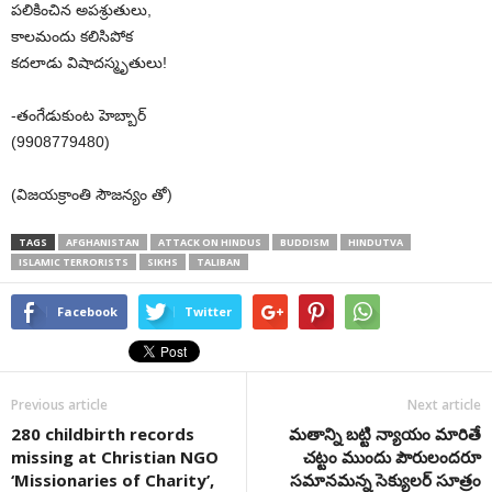
పలికించిన అపశ్రుతులు,
కాలమందు కలిసిపోక
కదలాడు విషాదస్మృతులు!
-తంగేడుకుంట హెబ్బార్
(9908779480)
(విజయక్రాంతి సౌజన్యం తో)
TAGS
AFGHANISTAN
ATTACK ON HINDUS
BUDDISM
HINDUTVA
ISLAMIC TERRORISTS
SIKHS
TALIBAN
Facebook
Twitter
Previous article
Next article
280 childbirth records
మతాన్ని బట్టి న్యాయం మారితే
missing at Christian NGO
చట్టం ముందు పౌరులందరూ
‘Missionaries of Charity’,
సమానమన్న సెక్యులర్‌ సూత్రం