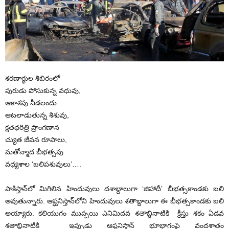
శరణార్థుల శిబిరంలో
పురుడు పోసుకున్న వధువు,
ఆకాశపు నీడలందు
ఆటలాడుతున్న శిశువు,
క్షతధరిత్రి ప్రాంగణాన
చ్యుత జీవన రూపాలు,
మతోన్మాద బీభత్సపు
వధ్యశాల ‘బలిపశువులు’….
పాకిస్తాన్‌లో మిగిలిన హిందువులు దశాబ్దాలుగా ‘జిహాదీ’ బీభత్సకాండకు బలి
అవుతున్నారు. ఆఫ్ఘనిస్తాన్‌లోని హిందువులు శతాబ్దాలుగా ఈ బీభత్సకాండకు బలి
అయ్యారు. కలియుగం ముప్పయి ఎనిమిదవ శతాబ్దినాటికి క్రీస్తు శకం ఏడవ
శతాబ్దినాటికి ఇప్పుడు ఆఫ్ఘనిస్తాన్ భూభాగంపై వందశాతం