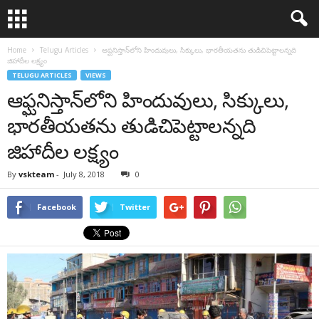
Home
Telugu Articles
ఆఫ్ఘనిస్తాన్‌లోని హిందువులు, సిక్కులు, భారతీయతను తుడిచిపెట్టాలన్నది
జిహాదీల లక్ష్యం
TELUGU ARTICLES
VIEWS
ఆఫ్ఘనిస్తాన్‌లోని హిందువులు, సిక్కులు,
భారతీయతను తుడిచిపెట్టాలన్నది
జిహాదీల లక్ష్యం
By
vskteam
-
July 8, 2018
0
Facebook
Twitter