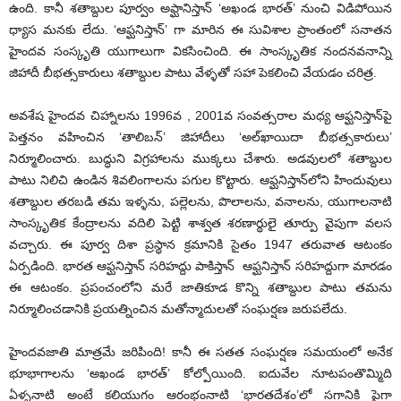
ఉంది. కానీ శతాబ్దుల పూర్వం అఫ్ఘానిస్తాన్ ‘అఖండ భారత్’ నుంచి విడిపోయిన
ధ్యాస మనకు లేదు. ‘ఆఫ్ఘనిస్తాన్’ గా మారిన ఈ సువిశాల ప్రాంతంలో సనాతన
హైందవ సంస్కృతి యుగాలుగా వికసించింది. ఈ సాంస్కృతిక నందనవనాన్ని
జిహాదీ బీభత్సకారులు శతాబ్దుల పాటు వేళ్ళతో సహా పెకలించి వేయడం చరిత్ర.
అవశేష హైందవ చిహ్నాలను 1996వ , 2001వ సంవత్సరాల మధ్య ఆఫ్ఘనిస్తాన్‌పై
పెత్తనం వహించిన ‘తాలిబన్’ జిహాదీలు ‘అల్‌ఖాయిదా బీభత్సకారులు’
నిర్మూలించారు. బుద్ధుని విగ్రహాలను ముక్కలు చేశారు. అడవులలో శతాబ్దుల
పాటు నిలిచి ఉండిన శివలింగాలను పగుల కొట్టారు. ఆఫ్ఘనిస్తాన్‌లోని హిందువులు
శతాబ్దుల తరబడి తమ ఇళ్ళను, పల్లెలను, పొలాలను, వనాలను, యుగాలనాటి
సాంస్కృతిక కేంద్రాలను వదిలి పెట్టి శాశ్వత శరణార్థులై తూర్పు వైపుగా వలస
వచ్చారు. ఈ పూర్వ దిశా ప్రస్థాన క్రమానికి సైతం 1947 తరువాత ఆటంకం
ఏర్పడింది. భారత ఆఫ్ఘనిస్తాన్ సరిహద్దు పాకిస్తాన్ ఆఫ్ఘనిస్తాన్ సరిహద్దుగా మారడం
ఈ ఆటంకం. ప్రపంచంలోని మరే జాతికూడ కొన్ని శతాబ్దుల పాటు తమను
నిర్మూలించడానికి ప్రయత్నించిన మతోన్మాదులతో సంఘర్షణ జరుపలేదు.
హైందవజాతి మాత్రమే జరిపింది! కానీ ఈ సతత సంఘర్షణ సమయంలో అనేక
భూభాగాలను ‘అఖండ భారత్’ కోల్పోయింది. ఐదువేల నూటపంతొమ్మిది
ఏళ్ళనాటి అంటే కలియుగం ఆరంభంనాటి ‘భారతదేశం’లో సగానికి పైగా