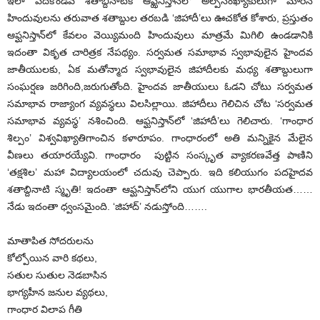
ఇలా పదకొండవ శతాబ్దినాటికి ఆఫ్ఝనిస్తాన్‌లో అల్పసంఖ్యాకులుగా మారిన
హిందువులను తరువాత శతాబ్దుల తరబడి ‘జిహాదీ’లు ఊచకోత కోశారు, ప్రస్తుతం
ఆఫ్ఘనిస్తాన్‌లో కేవలం వెయ్యిమంది హిందువులు మాత్రమే మిగిలి ఉండడానికి
ఇదంతా వికృత చారిత్రక నేపథ్యం. సర్వమత సమాభావ స్వభావులైన హైందవ
జాతీయులకు, ఏక మతోన్మాద స్వభావులైన జిహాదీలకు మధ్య శతాబ్దులుగా
సంఘర్షణ జరిగింది,జరుగుతోంది. హైందవ జాతీయులు ఓడని చోటు సర్వమత
సమాభావ రాజ్యాంగ వ్యవస్థలు విలసిల్లాయి. జిహాదీలు గెలిచిన చోట ‘సర్వమత
సమాభావ వ్యవస్థ’ నశించింది. ఆఫ్ఘనిస్తాన్‌లో ‘జిహాదీ’లు గెలిచారు. ‘గాంధార
శిల్పం’ విశ్వవిఖ్యాతిగాంచిన కళారూపం. గాంధారంలో అతి మన్నికైన మేలైన
వీణలు తయారయ్యేవి. గాంధారం పుట్టిన సంస్కృత వ్యాకరణవేత్త పాణిని
‘తక్షశిల’ మహా విద్యాలయంలో చదువు చెప్పారు. ఇది కలియుగం పదహైదవ
శతాబ్దినాటి స్మృతి! ఇదంతా ఆఫ్ఘనిస్తాన్‌లోని యుగ యుగాల భారతీయత……
నేడు ఇదంతా ధ్వంసమైంది. ‘జిహాద్’ నడుస్తోంది…….
మాతాపిత సోదరులను
కోల్పోయిన వారి కథలు,
సతుల సుతుల నెడబాసిన
భాగ్యహీన జనుల వ్యథలు,
గాంధార విలాప గీతి