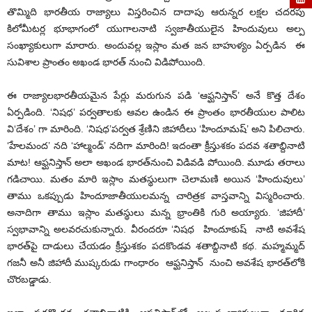
తొమ్మిది భారతీయ రాజ్యాలు విస్తరించిన దాదాపు ఆరున్నర లక్షల చదరపు
కిలోమీటర్ల భూభాగంలో యుగాలనాటి స్వజాతీయులైన హిందువులు అల్ప
సంఖ్యాకులుగా మారారు. అందువల్ల ఇస్లాం మత జన బాహుళ్యం ఏర్పడిన ఈ
సువిశాల ప్రాంతం అఖండ భారత్ నుంచి విడిపోయింది.
ఈ రాజ్యాలభారతీయమైన పేర్లు మరుగున పడి ‘ఆఫ్ఘనిస్తాన్’ అనే కొత్త దేశం
ఏర్పడింది. ‘నిషధ’ పర్వతాలకు ఆవల ఉండిన ఈ ప్రాంతం భారతీయుల పాలిట
వి‘దేశం’ గా మారింది. ‘నిషధ’పర్వత శ్రేణిని జిహాదీలు ‘హిందూమష్’ అని పిలిచారు.
‘హేలమంద’ నది ‘హాల్మండ్’ నదిగా మారింది! ఇదంతా క్రీస్తుశకం పదవ శతాబ్దినాటి
మాట! ఆఫ్ఘనిస్తాన్ అలా అఖండ భారత్‌నుంచి విడివడి పోయింది. మూడు తరాలు
గడిచాయి. మతం మారి ఇస్లాం మతస్థులుగా చెలామణి అయిన ‘హిందువులు’
తాము ఒకప్పుడు హిందూజాతీయులమన్న చారిత్రక వాస్తవాన్ని విస్మరించారు.
అనాదిగా తాము ఇస్లాం మతస్థులు మన్న భ్రాంతికి గురి అయ్యారు. ‘జిహాదీ’
స్వభావాన్ని అలవరచుకున్నారు. వీరందరూ ‘నిషధ హిందూకుష్ నాటి అవశేష
భారత్‌పై దాడులు చేయడం క్రీస్తుశకం పదకొండవ శతాబ్దినాటి కథ. మహ్మమ్మద్
గజనీ అనీ జిహాదీ ముష్కరుడు గాంధారం ఆఫ్ఘనిస్తాన్ నుంచి అవశేష భారత్‌లోకి
చొరబడ్డాడు.