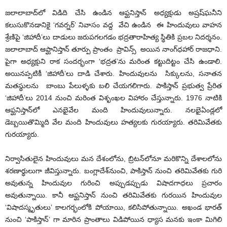
జలాలాబాద్‌లో విడిది చేసి ఉండిన ఆఫ్ఘనిస్తాన్ అధ్యక్షుడు అష్రష్‌ఘనీని
కలుసుకొనడానికై ‘గవర్నర్’ నివాసం వద్ద వేచి ఉండిన ఈ హిందువులు వాహన
శ్రేణిపై ‘జిహాదీ’లు దాడులు జరుపగలగడం భద్రతారాహిత్య స్థితికి ప్రబల నిదర్శనం.
జలాలాబాద్ ఆఫ్ఘానిస్తాన్ తూర్పు ప్రాంతం ప్రావిన్స్ అయిన నాంగ్‌ధహార్ రాజధాని.
పైగా అధ్యక్షుని రాక సందర్భంగా ‘భద్రత’ను మరింత కట్టుదిట్టం చేసి ఉండాలి.
అయినప్పటికీ ‘జిహాదీ’లు దాడి చేశారు. హిందువులను సిక్కులను, సనాతన
మతస్థులను బాంబు పేలుళ్ళకు బలి చేయగలిగారు. పాకిస్తాన్ ప్రభుత్వ ప్రేరిత
‘జిహాదీ’లు 2014 నుంచి మరింత విశృంఖల విహారం చేస్తున్నారు. 1976 నాటికి
ఆఫ్ఘనిస్తాన్‌లో ఎనభైవేల మంది హిందువులున్నారు. నలభైఏండ్లలో
డెబ్బయితొమ్మిది వేల మంది హిందువులు హత్యలకు గురయ్యారు. తరిమివేతకు
గురయ్యారు.
నిర్వాసితులైన హిందువులు మన దేశంలోను, బ్రిటన్‌లోనూ మరికొన్ని దేశాలలోను
శరణార్థులుగా జీవిస్తున్నారు. బంగ్లాదేశ్‌నుంచి, పాకిస్తాన్ నుంచి తరిమివేతకు గురి
అవుతున్న హిందువుల గురించి అప్పుడప్పుడు విషాదగాధలు ప్రచారం
అవుతున్నాయి. కానీ ఆఫ్ఘనిస్తాన్ నుంచి తరిమివేతకు గురయిన హిందువుల
‘విషాదస్మృతులు’ కాలగర్భంలోకి పోయాయి, కలిసిపోతున్నాయి. అఖండ భారత్
నుంచి ‘పాకిస్తాన్’ గా మారిన ప్రాంతాలు విడిపోయిన ధ్యాస మనకు ఇంకా మిగిలి