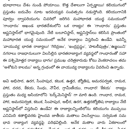
భూభాగాలు దేశం నుండి పోయాయి. కొత్త దేశాలుగా ఏర్పడ్డాయి! కలియుగంలో
ప్రస్తుతం ఐదువేల నూట ఇరవయ్యవ సంవత్సరం నడుస్తోంది. కలియుగానికి
పూర్వం ద్వాపరియుగం చివరిలో జరిగిన మహాభారత యుద్ధ సమయంలో
‘గాంధారం’ అఖండ భారతదేశంలోని ఒక రాజ్యం! ఈ ‘గాంధారం’ ప్రస్తుతం
ఆఫ్ఘనిస్తాన్‌లో భాగమైవుంది. నేటి బలూచిస్థాన్, ఆఫ్ఘనిస్తాన్‌లు కలిసిన ప్రాంతంలో
మహాభారత యుద్ధ సమయంలో అనేక రాజ్యాలు విస్తరించి ఉండేవి. ఇవన్నీ
‘వాయువ్య’ భారత రాజ్యాలు! ‘గిరివ్రజం’, ‘ఇంద్రప్రస్థం’, ‘పాటలీపుత్రం’,‘ఉజ్జయిని’
నగరాలు రాజధానులుగా విలసిల్లిన భారతరాజ్యాంగ వ్యవస్థలో గాంధారంతో సహా
ఈ పశ్చిమోత్తర రాజ్యాలు భాగం! ప్రముఖ చరిత్రకారుడు కోటు వెంకటాచలం తమ
“అశోకుని కాలము” అన్న గ్రంథంలో ఈ వాయువ్య రాజ్యాలను వివరించి ఉన్నాడు.
అవి అభిసార, ఉరగ, సింహపుర, కటుక, ఉత్తర, జ్యోతిష, అమరపర్వత, రామఠ,
హార, దరద, కేకయ, సింధు, నౌవీర, గ్రామీణీయు, గాంధార! ‘కేకయ’ రాజ్యం
ప్రస్తుతం మధ్య ఆసియాలోని ‘టర్క్‌మెనిస్థాన్’ గా మారి ఉంది. గాంధార, రామఠ,
హార, అమరపర్వత, కటుక, సింహపుర, అభీర, ఉరగ, ఉత్తరజ్యోతిష రాజ్యాలు నేటి
ఆఫ్ఘనిస్థాన్‌లో విస్తరించి ఉండేవి! ఈ రాజ్యాలన్నింటిలోను కలియుగం ముప్పయి
ఎనిమిది శతాబ్దివరకు హైందవ జాతీయ మతాలు విలసిల్లాయి. సర్వమత సమ
భావ రాజ్యాంగ వ్యవస్థపై పరిఢవిల్లింది. అనేక మతాల వారు ఏకకాలంలో