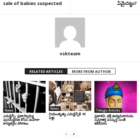
sale of babies suspected
ఏమైనట్టు?
vskteam
RELATED ARTICLES
MORE FROM AUTHOR
News
News
Telugu Articles
నియంతృత్వ ఎమర్జెన్సీకి 49
ఎమర్జెన్సీ: ప్రజాస్వామ్య
ప్రజాకవి, భక్తి ఉద్యమకారుడు,
ఏళ్లు
పునరుద్ధరణ కోసం మహిళా
సమాజిక సంస్కర్త సంత్‌
కార్యకర్తల పోరాటం
కబీర్‌దాస్‌