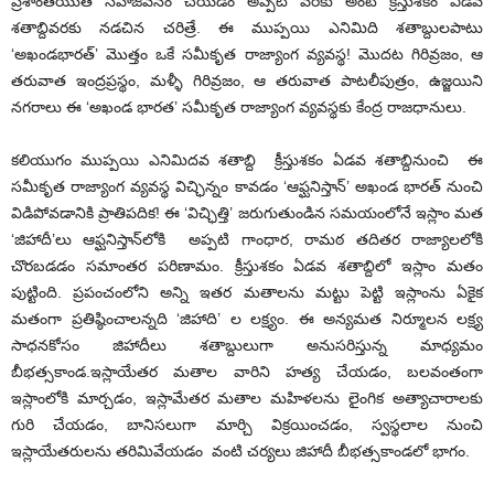
ప్రశాంతయుత సహజీవనం చేయడం అప్పటి వరకు అంటే క్రీస్తుశకం ఏడవ
శతాబ్దివరకు నడచిన చరిత్రే. ఈ ముప్పయి ఎనిమిది శతాబ్దులపాటు
‘అఖండభారత్’ మొత్తం ఒకే సమీకృత రాజ్యాంగ వ్యవస్థ! మొదట గిరివ్రజం, ఆ
తరువాత ఇంద్రప్రస్థం, మళ్ళీ గిరివ్రజం, ఆ తరువాత పాటలీపుత్రం, ఉజ్జయిని
నగరాలు ఈ ‘అఖండ భారత’ సమీకృత రాజ్యాంగ వ్యవస్థకు కేంద్ర రాజధానులు.
కలియుగం ముప్పయి ఎనిమిదవ శతాబ్ది క్రీస్తుశకం ఏడవ శతాబ్దినుంచి ఈ
సమీకృత రాజ్యాంగ వ్యవస్థ విచ్ఛిన్నం కావడం ‘ఆఫ్ఘనిస్తాన్’ అఖండ భారత్ నుంచి
విడిపోవడానికి ప్రాతిపదిక! ఈ ‘విచ్ఛిత్తి’ జరుగుతుండిన సమయంలోనే ఇస్లాం మత
‘జిహాదీ’లు ఆఫ్ఘనిస్తాన్‌లోకి అప్పటి గాంధార, రామఠ తదితర రాజ్యాలలోకి
చొరబడడం సమాంతర పరిణామం. క్రీస్తుశకం ఏడవ శతాబ్దిలో ఇస్లాం మతం
పుట్టింది. ప్రపంచంలోని అన్ని ఇతర మతాలను మట్టు పెట్టి ఇస్లాంను ఏకైక
మతంగా ప్రతిష్ఠించాలన్నది ‘జిహాది’ ల లక్ష్యం. ఈ అన్యమత నిర్మూలన లక్ష్య
సాధనకోసం జిహాదీలు శతాబ్దులుగా అనుసరిస్తున్న మాధ్యమం
బీభత్సకాండ.ఇస్లాయేతర మతాల వారిని హత్య చేయడం, బలవంతంగా
ఇస్లాంలోకి మార్చడం, ఇస్లామేతర మతాల మహిళలను లైంగిక అత్యాచారాలకు
గురి చేయడం, బానిసలుగా మార్చి విక్రయించడం, స్వస్థలాల నుంచి
ఇస్లాయేతరులను తరిమివేయడం వంటి చర్యలు జిహాదీ బీభత్సకాండలో భాగం.