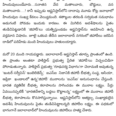
హిందువులుండేవారు…సనాతన వేద మతాలవారు, బౌద్ధులు, వన
మతాలవారు….! కానీ ఇప్పుడు ఆఫ్ఘనిస్తాన్‌లోని దాదాపు మూడు కోట్ల జనాభాలో
హిందువుల సంఖ్య కేవలం వెయ్యిమంది. శతాబ్దుల తరబడి సర్వమత సమభావం
అడుగంటి పోవడం ఇందుకు కారణం. ఈ మిగిలిన అవశేషాలను సైతం
తుడిచిపెట్టడానికి ‘జిహాదీ’లు యత్నిస్తుండడం ఆఫ్ఘనిస్తాన్‌ను ఆవహించి ఉన్న
వర్తమాన విషాదం. జూలై ఒకటవ తేదీన జలాలాబాద్ నగరంలో జిహాదీలు జరిపిన
దాడిలో పదిహేడు మంది హిందువులు హతులయ్యారు.
మరో 20 మంది గాయపడ్డారు. జలాలాబాద్ ఆఫ్ఘనిస్తాన్ తూర్పు ప్రాంతంలో ఉంది.
ఈ ప్రాంతం అంతటా పాకిస్తాన్ ప్రభుత్వ ప్రేరిత ‘జిహాదీ’లు విచ్చలవిడిగా
పోరాడుతున్నారు. పాకిస్తాన్ ప్రభుత్వ ‘గూఢచర్య విభాగం’గా చెలామణి అవుతున్న
‘ఇంటర్ సర్వీసెస్’ ఇంటెలిజెన్స్’ ఐఎస్‌ఐ నిజానికి జిహాదీ బీభత్స సంస్థ, ఆసియా,
ఆఫ్రికా ఖండాలలో ఉన్న“జిహాదీ’ ముఠాలను ‘ఐఎస్‌ఐ’ అనుసంధానం చేస్తుంది.
భారత వ్యతిరేక బీభత్స కలాపాలను సాగించడం ఈ ముఠాల లక్ష్యం. పేర్లు
ఏవయినప్పటికీ “భారతదేశాన్ని బద్దలు కొట్టాలన్న” లక్ష్యంలో ఈ ముఠాలు జిహాదీ
బీభత్స కలాపాలను కొనసాగిస్తున్నాయి. ఆఫ్ఘనిస్తాన్‌లోని అత్యల్ప సంఖ్యాకులైన
అవశేష హిందువులను సైతం తుడిచిపెట్టాలన్నది జిహాదీల లక్ష్యం. ఈ పథకంలో
భాగంగానే జలాలాబాద్‌లో హిందువులను జిహాదీలు హత్య చేశారు.