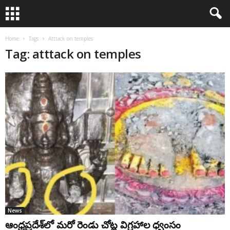
Home
Tags
Atttack on temples
Tag: atttack on temples
News
ఆంధ్రప్ర‌దేశ్‌లో మ‌రో రెండు చోట్ల విగ్ర‌హాల ధ్వంసం