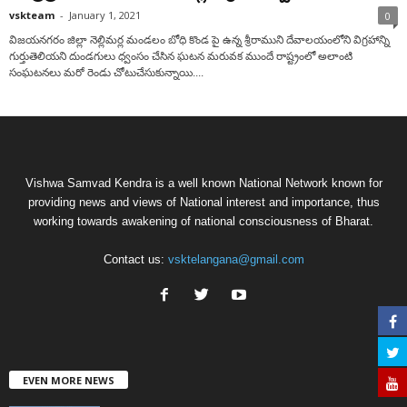
vskteam
-
January 1, 2021
0
విజయనగరం జిల్లా నెల్లిమర్ల మండలం బోధి కొండ పై ఉన్న శ్రీరాముని దేవాలయంలోని విగ్రహాన్ని
గుర్తుతెలియని దుండగులు ధ్వంసం చేసిన ఘటన మరువక ముందే రాష్ట్రంలో అలాంటి
సంఘటనలు మరో రెండు చోటుచేసుకున్నాయి....
Vishwa Samvad Kendra is a well known National Network known for
providing news and views of National interest and importance, thus
working towards awakening of national consciousness of Bharat.
Contact us:
vsktelangana@gmail.com
EVEN MORE NEWS