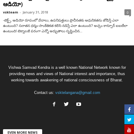
ఆడియో)
vskteam
-
January 31, 2018
0
-టెక్ట్స్‌, ఆడియో రూపంలో వేదాలు, ఉపనిషత్తులు ప్రాచీనతకు ఆధునికతను జోడిస్తే ఎలా
ఉంటుంది? సనాతన ధర్మం-సాంకేతికత కలిసి నడిస్తే ఎలా ఉంటుంది? అచ్చం కాన్పూర్‌ ఐఐటీలా
ఉంటుంది! టెక్నాలజీ పరంగా ఎన్నో అద్భుతాలు సృష్టించిన...
Vishwa Samvad Kendra is a well known National Network known for
providing news and views of National interest and importance, thus
working towards awakening of national consciousness of Bharat.
Contact us:
vsktelangana@gmail.com
EVEN MORE NEWS