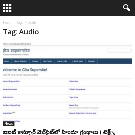
Home
Tags
Audio
Tag: Audio
News
ఐఐటీ కాన్పూర్‌ వెబ్‌సైట్‌లో హిందూ గ్రంథాలు ( టెక్ట్స్‌,