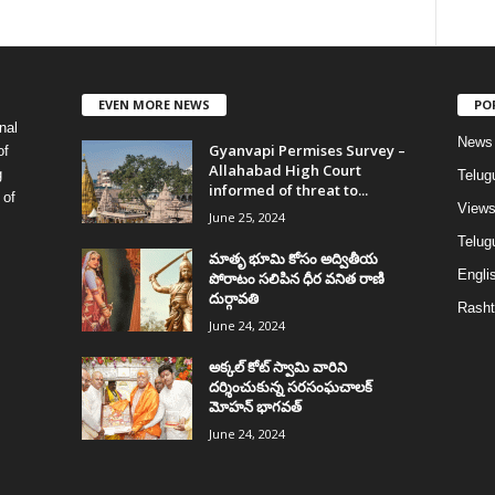
EVEN MORE NEWS
PO
nal
News
Gyanvapi Permises Survey –
of
Allahabad High Court
g
Telug
informed of threat to...
 of
View
June 25, 2024
Telugu
మాతృ భూమి కోసం అద్వితీయ
Englis
పోరాటం సలిపిన ధీర వనిత రాణి
దుర్గావతి
Rasht
June 24, 2024
అక్కల్‌ కోట్‌ స్వామి వారిని
దర్శించుకున్న సరసంఘచాలక్
మోహన్ భాగవత్
June 24, 2024