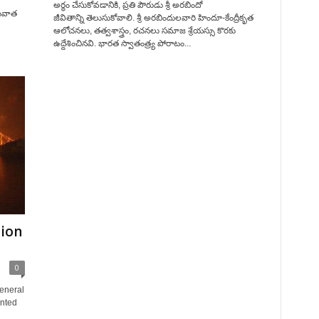
అర్థం చేసుకోవడానికి, ప్రతి పౌరుడు శ్రీ అరబిందో
రువాత
జీవితాన్ని తెలుసుకోవాలి. శ్రీ అరబిందులవారి హిందూ-కేంద్రీకృత
ఆలోచనలు, తత్వశాస్త్రం, రచనలు సమాజ శ్రేయస్సు కొరకు
ఉద్దేశించినవి. భారత స్వాతంత్ర్య పోరాటం...
tion
0
general
unted