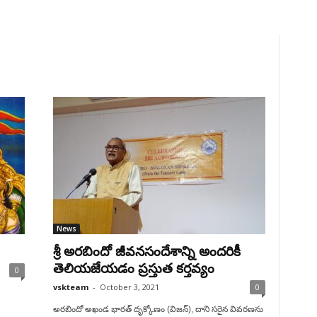
News
శ్రీ అరబిందో జీవనసందేశాన్ని అందరికీ
తెలియజేయడం ప్రస్తుత కర్తవ్యం
0
vskteam
-
October 3, 2021
0
అరబిందో అఖండ భారత్ దృక్కోణం (విజన్), దాని సరైన వివరణను