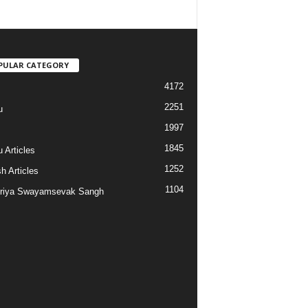
PULAR CATEGORY
4172
2251
u
1997
s
1845
 Articles
1252
h Articles
1104
riya Swayamsevak Sangh