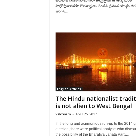
తరువాతి పరిణామాలు ఎలా ఉన్నప్పటికీ ఈ ఉద్యమంలో
పాల్గొన్నవార‌దరూ గౌరవార్హులు. రెండవ ప్రపంచ యుద్దం త
జరిగిన...
English Articles
The Hindu nationalist tradi
is not alien to West Bengal
vskteam
-
April 25, 2017
In the long and acrimonious run-up to the 2014 
election, there were political analysts who disco
the possibility of the Bharatiya Janata Party...