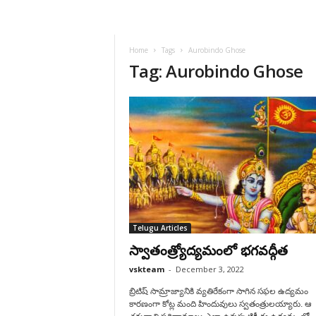
VSK
Telangana
Home
Tags
Aurobindo Ghose
Tag: Aurobindo Ghose
Telugu Articles
స్వాతంత్ర్యోద్యమంలో భగవద్గీత
vskteam
-
December 3, 2022
బ్రిటిష్ సామ్రాజ్యానికి వ్యతిరేకంగా సాగిన సఫల ఉద్యమం
కారణంగా కోట్ల మంది హిందువులు స్వతంత్రులయ్యారు. ఆ