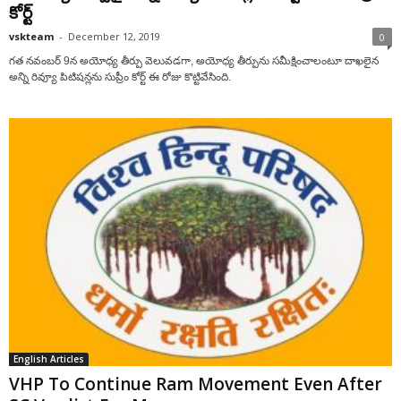
కోర్ట్
vskteam
-
December 12, 2019
0
గత నవంబర్ 9న అయోధ్య తీర్పు వెలువడగా, అయోధ్య తీర్పును సమీక్షించాలంటూ దాఖలైన
అన్ని రివ్యూ పిటిషన్లను సుప్రీం కోర్ట్ ఈ రోజు కొట్టివేసింది.
English Articles
VHP To Continue Ram Movement Even After