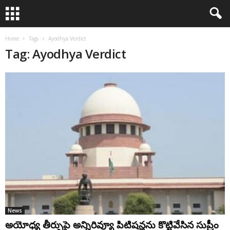
Home
Tags
Ayodhya Verdict
Tag: Ayodhya Verdict
News
అయోధ్య తీర్పుపై అన్నిరివ్యూ పిటిషన్లను కొట్టివేసిన సుప్రీం