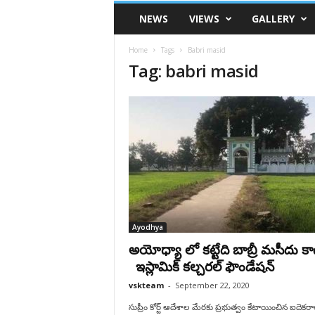
VSK
NEWS
VIEWS
GALLERY
Telangana
Home
Tags
Babri masid
Tag: babri masid
Ayodhya
అయోధ్యా లో కట్టేది బాబ్రీ మసీదు క
ఇస్లామిక్ కల్చరల్ ఫౌండేషన్
vskteam
-
September 22, 2020
సుప్రీం కోర్ట్ ఆదేశాల మేరకు ప్రభుత్వం కేటాయించిన ఐదెకర