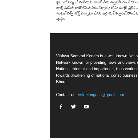
స్థలంలో నిర్మించే మసీదుకు బాబర్ పేరు పెట్టబోవడం లేదని,
బాబ్రీ మసీదు కాబోదని మసీదు నిర్మాణం కోసం ఉత్తర్ ప్రదేశ్ స
సెంట్రల్ వక్ఫ్ బోర్డ్ ఏర్పాటు చేసిన ఇస్లామిక్ కల్చరల్ ఫౌండేష
స్పష్టం...
Vishwa Samvad Kendra is a well known Natio
Network known for providing news and views 
National interest and importance, thus workin
towards awakening of national consciousness
Bharat.
Contact us:
vsktelangana@gmail.com