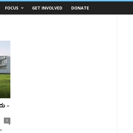
FOCUS
GET INVOLVED
DONATE
ాదు –
0
ాల