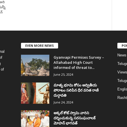
 అది
ున్నీ
న్
EVEN MORE NEWS
PO
nal
News
Gyanvapi Permises Survey –
of
Allahabad High Court
g
Telug
informed of threat to...
 of
View
June 25, 2024
Telugu
మాతృ భూమి కోసం అద్వితీయ
Englis
పోరాటం సలిపిన ధీర వనిత రాణి
దుర్గావతి
Rasht
June 24, 2024
అక్కల్‌ కోట్‌ స్వామి వారిని
దర్శించుకున్న సరసంఘచాలక్
మోహన్ భాగవత్