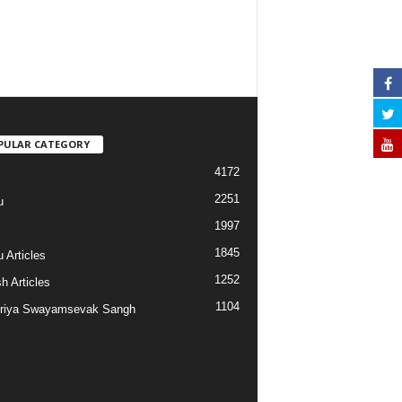
PULAR CATEGORY
4172
2251
u
1997
s
1845
 Articles
1252
h Articles
1104
riya Swayamsevak Sangh