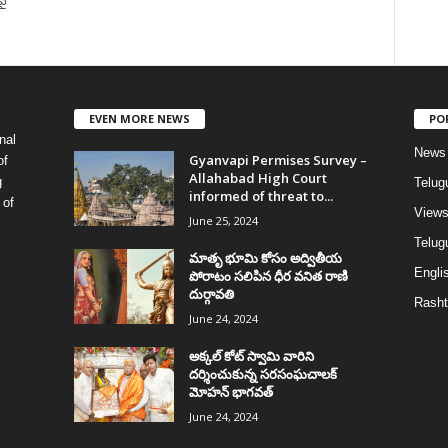
పై
EVEN MORE NEWS
PO
nal
News
Gyanvapi Permises Survey –
of
Allahabad High Court
g
Telug
informed of threat to...
 of
View
June 25, 2024
Telugu
మాతృ భూమి కోసం అద్వితీయ
Englis
పోరాటం సలిపిన ధీర వనిత రాణి
దుర్గావతి
Rasht
June 24, 2024
అక్కల్‌ కోట్‌ స్వామి వారిని
దర్శించుకున్న సరసంఘచాలక్
మోహన్ భాగవత్
June 24, 2024