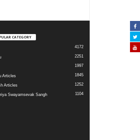
PULAR CATEGORY
4172
2251
u
1997
s
1845
 Articles
1252
h Articles
1104
riya Swayamsevak Sangh