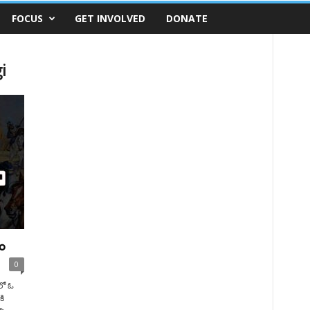
FOCUS
GET INVOLVED
DONATE
i
ం
0
ంలో ఓ
కి