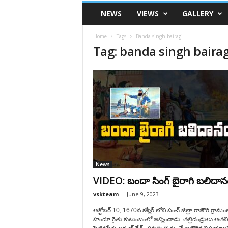
VSK
NEWS
VIEWS
GALLERY
Telangana
Home
Tags
Banda singh bairagi
Tag: banda singh bairag
News
VIDEO: బందా సింగ్ బైరాగి బలిదాన
vskteam
-
June 9, 2023
అక్టోబర్ 10, 1670న కశ్మీర్ లోని పంచ్ జిల్లా రాజౌరి గ్రామ
హిందూ రైతు కుటుంబంలో జన్మించాడు. తల్లిదండ్రులు అతని