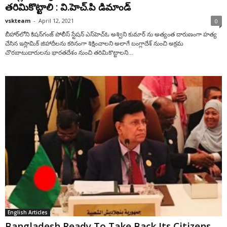
తరిమికొట్టాలి : వి.హెచ్‌.పి డిమాండ్
vskteam
-
April 12, 2021
0
బీహార్‌లోని కిషన్‌గంజ్ పోలీస్ స్టేషన్ ఎస్‌హెచ్‌ఓ అశ్విని కుమార్ ను అత్యంత దారుణంగా హ‌త్య
చేసిన ఇస్లామిక్ జిహాదీలను క‌ఠినంగా శిక్షించాల‌ని అలాగే బంగ్లాదేశ్ నుంచి అక్ర‌మ
చొరబాటుదారులను భార‌త‌దేశం నుంచి తరిమికొట్టాల‌ని...
English Articles
Bangladesh Ready To Take Back Its Citizens