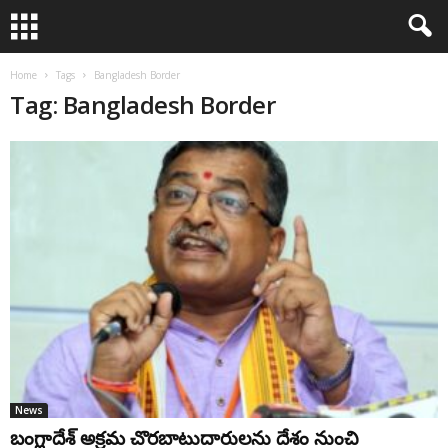
Home
Tags
Bangladesh Border
Tag: Bangladesh Border
News
బంగ్లాదేశ్ అక్ర‌మ‌ చొరబాటుదారులను దేశం నుంచి