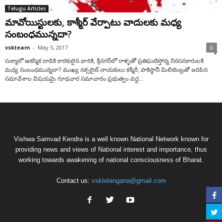
Telugu Articles
మావోయిస్టులకు, కాశ్మీర్ వేర్పాటు వాదులకు మధ్య
సంబంధమున్నదా?
vskteam
-
May 5, 2017
0
సుక్మాలో ఆకస్మిక దాడికి కారకులైన వారికి, శ్రీనగర్‌లో రాళ్ళతో ప్రతిఘటిస్తోన్న నిరసనకారులకి
మధ్య సంబంధమున్నదా? ముఖ్య నక్సలైట్‌ నాయకులు కశ్మీరీ, పాకిస్థానీ మిలిటెంట్లతో జరిపిన
సమావేశాల విషయమై గూఢచార సమాచారం ప్రభుత్వం వద్ద...
Vishwa Samvad Kendra is a well known National Network known for
providing news and views of National interest and importance, thus
working towards awakening of national consciousness of Bharat.
Contact us:
vsktelangana@gmail.com