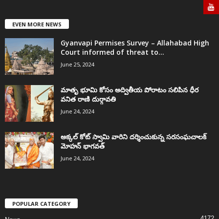
EVEN MORE NEWS
Gyanvapi Permises Survey – Allahabad High
Court informed of threat to...
June 25, 2024
మాతృ భూమి కోసం అద్వితీయ పోరాటం సలిపిన ధీర
వనిత రాణి దుర్గావతి
June 24, 2024
అక్కల్‌ కోట్‌ స్వామి వారిని దర్శించుకున్న సరసంఘచాలక్
మోహన్ భాగవత్
June 24, 2024
POPULAR CATEGORY
4172