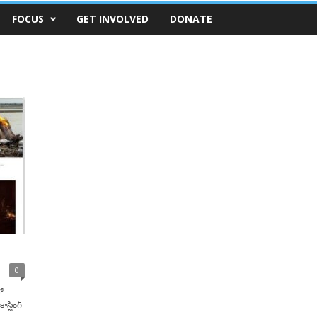
FOCUS
GET INVOLVED
DONATE
0
ో
ాస్టింగ్