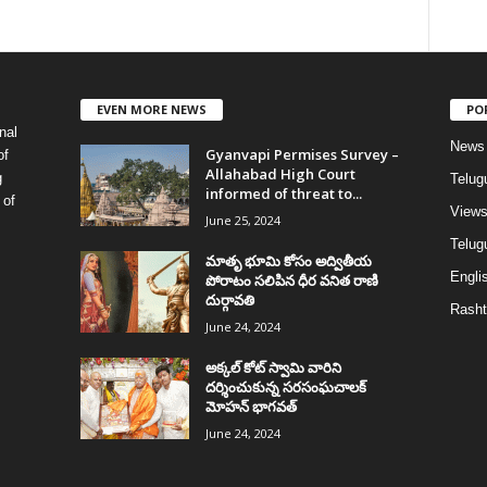
EVEN MORE NEWS
PO
nal
News
Gyanvapi Permises Survey –
of
Allahabad High Court
g
Telug
informed of threat to...
 of
View
June 25, 2024
Telugu
మాతృ భూమి కోసం అద్వితీయ
Englis
పోరాటం సలిపిన ధీర వనిత రాణి
దుర్గావతి
Rasht
June 24, 2024
అక్కల్‌ కోట్‌ స్వామి వారిని
దర్శించుకున్న సరసంఘచాలక్
మోహన్ భాగవత్
June 24, 2024