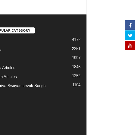
PULAR CATEGORY
4172
2251
u
1997
s
1845
 Articles
1252
h Articles
1104
riya Swayamsevak Sangh