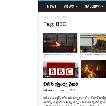
VSK
NEWS
VIEWS
GALLERY
Telangana
Home
Tags
BBC
Tag: BBC
News
బీబీసి ద్వంద్వ వైఖరి
vskteam
-
June 14, 2021
ఇటీవల డెన్మార్క్ లో జరుగుతున్న యూరో ఫుట్ బాల్ పోటీల్ల
డెన్మార్క్, ఫిన్లాండ్ ల మధ్య మ్యాచ్ ను బీబీసి (బ్రిటిష్ బ్రాడ్ క