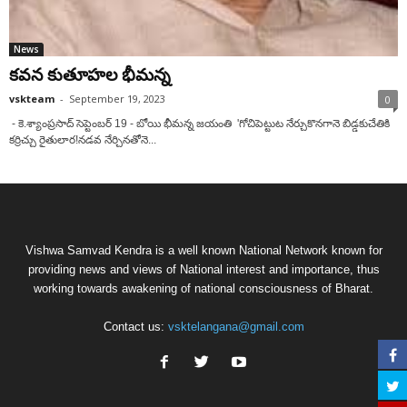
News
కవన కుతూహల భీమన్న
vskteam
-
September 19, 2023
0
- కె.శ్యాంప్రసాద్‌ సెప్టెంబ‌ర్ 19 - బోయి భీమన్న జయంతి 'గోచిపెట్టుట నేర్చుకొనగానె బిడ్డకుచేతికి
కర్రిచ్చు రైతులార!నడవ నేర్చినతోనె...
Vishwa Samvad Kendra is a well known National Network known for
providing news and views of National interest and importance, thus
working towards awakening of national consciousness of Bharat.
Contact us:
vsktelangana@gmail.com