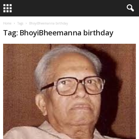
Home
Tags
BhoyiBheemanna birthday
Tag: BhoyiBheemanna birthday