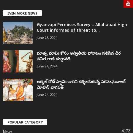
EVEN MORE NEWS
Gyanvapi Permises Survey – Allahabad High
Court informed of threat to...
June 25, 2024
మాతృ భూమి కోసం అద్వితీయ పోరాటం సలిపిన ధీర
వనిత రాణి దుర్గావతి
June 24, 2024
అక్కల్‌ కోట్‌ స్వామి వారిని దర్శించుకున్న సరసంఘచాలక్
మోహన్ భాగవత్
June 24, 2024
POPULAR CATEGORY
4172
News