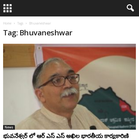
Home
Tags
Bhuvaneshwar
Tag: Bhuvaneshwar
News
భువనేశ్వర్ లో ఆర్ ఎస్ ఎస్ అఖిల భారతీయ కార్యకారిణి