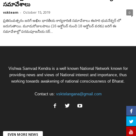
సమావేశాలు
vskteam
-
October 15, 2019
0
ప్రతిసంవత్సరం జరిగే అఖిల భారతీయ కార్యకారిణి సమావేశాలు ఈసారి భువనేశ్వర్ లో
జరుగుతాయి. మూడురోజులపాటు (16 అక్టోబర్ నుంచి 18 అక్టోబర్ వరకు) జరిగే ఈ
సమావేశాల్లో పరమపూజనీయ సర్...
Vishwa Samvad Kendra is a well known National Network known for
providing news and views of National interest and importance, thus
working towards awakening of national consciousness of Bharat.
Contact us:
vsktelangana@gmail.com
EVEN MORE NEWS