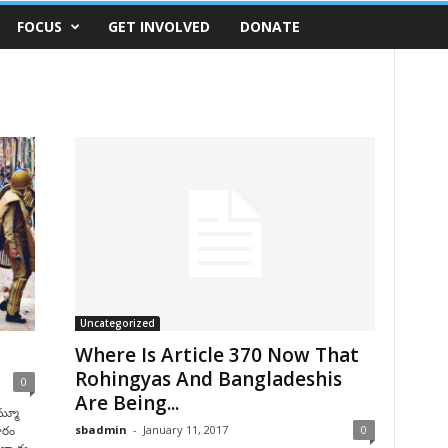
FOCUS
GET INVOLVED
DONATE
Uncategorized
Where Is Article 370 Now That
Rohingyas And Bangladeshis
0
Are Being...
మ్మూ
sbadmin
-
January 11, 2017
0
వారం