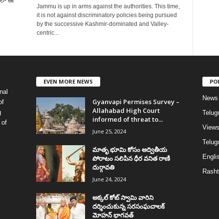
ఇలా ఈ
Jammu is up in arms against the authorities. This time,
it is not against discriminatory policies being pursued
by the successive Kashmir-dominated and Valley-
centric...
EVEN MORE NEWS
PO
nal
News
Gyanvapi Permises Survey –
of
Allahabad High Court
g
Telug
informed of threat to...
 of
View
June 25, 2024
Telugu
మాతృ భూమి కోసం అద్వితీయ
Englis
పోరాటం సలిపిన ధీర వనిత రాణి
దుర్గావతి
Rasht
June 24, 2024
అక్కల్‌ కోట్‌ స్వామి వారిని
దర్శించుకున్న సరసంఘచాలక్
మోహన్ భాగవత్