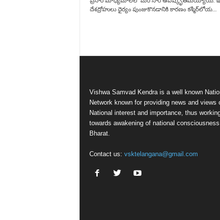
ప్రసార మాధ్యమాలలో మరోసారి ఆవిష్కృతమయ్యాయి. 
దేశద్రోహులు ధైర్యం పుంజుకొనడానికి కారణం కశ్మీర్‌లోయ...
Vishwa Samvad Kendra is a well known Natio
Network known for providing news and views 
National interest and importance, thus workin
towards awakening of national consciousness
Bharat.
Contact us:
vsktelangana@gmail.com