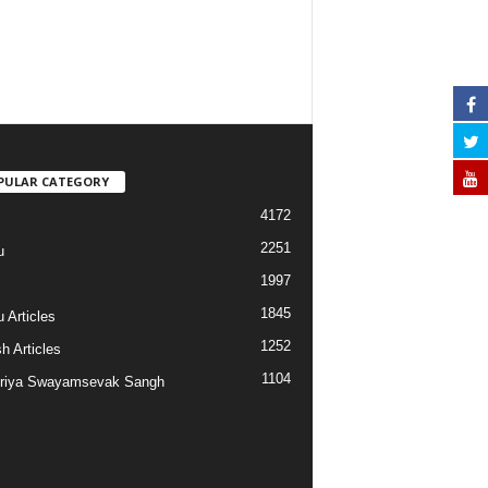
PULAR CATEGORY
4172
2251
u
1997
s
1845
 Articles
1252
h Articles
1104
riya Swayamsevak Sangh