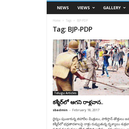
VSK
NEWS
VIEWS
GALLERY
Telangana
Home
Tags
BJP-PDP
Tag: BJP-PDP
Telugu Articles
కశ్మీర్‌లో ఆగని రాళ్లవాన..
sbadmin
-
February 18, 2017
ధైర్యం పుంజుకున్న జిహాదీల మిత్రులు, పాకిస్తాన్ తొత్తులు జ
కశ్మీర్‌లో భద్రతాదళాలపై రాళ్లు రువ్వుతున్న దృశ్యాలు శుక్ర