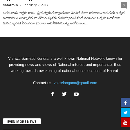
sbadmin
-
February 7, 2017
0
ఒకరు కాదు, ఇద్దరు కాదు.. ప్రభుత్వరంగ బ్యాంకులకు చెందిన నూట యాబయి ఆరుగురు ఉన్నత
అధికారులు తాత్కాలికంగా తొలగింపునకు గురయ్యారట! మరో నలబయి ఒక్కరు బదిలీలకు
గురయ్యారట! వీరందరూ ఘరానా అవినీతిపరులన్న ఆరోపణలు...
Vishwa Samvad Kendra is a well known National Network known for
providing news and views of National interest and importance, thus
working towards awakening of national consciousness of Bharat.
Contact us:
vsktelangana@gmail.com
EVEN MORE NEWS