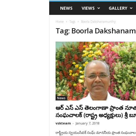
VSK
NEWS
VIEWS
GALLERY
Telangana
Home
Tags
Boorla Dakshanamurthy
Tag: Boorla Dakshanam
News
ఆర్ ఎస్ ఎస్ తెలంగాణా ప్రాంత నూ
సంఘచాలక్ (రాష్ట్ర అధ్యక్షులు) శ్రీ బూర్
vskteam
-
January 7, 2018
రాష్ట్రీయ స్వయంసేవక్ సంఘ్ మాననీయ ప్రాంత సంఘచాలక