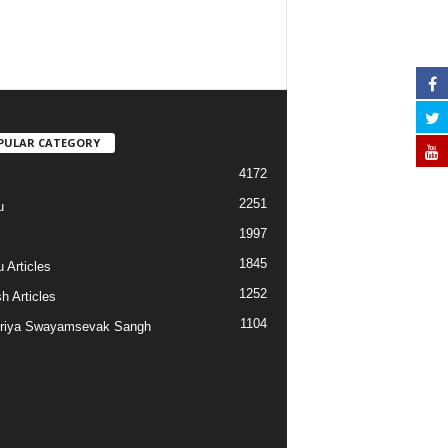
PULAR CATEGORY
4172
2251
u
1997
s
1845
 Articles
1252
h Articles
1104
riya Swayamsevak Sangh