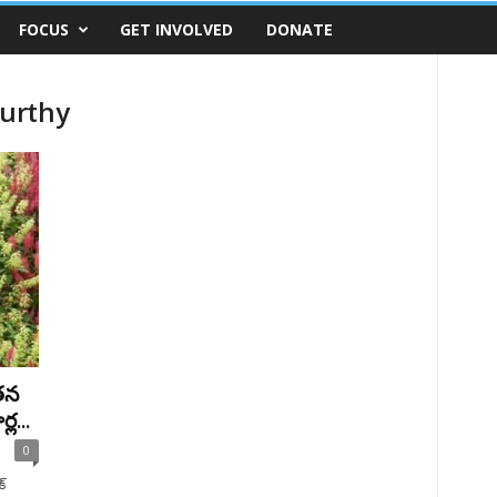
FOCUS
GET INVOLVED
DONATE
urthy
తన
ల...
0
్