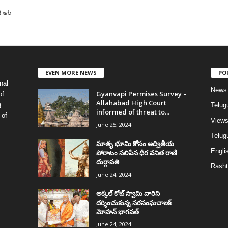
ే ఆర్
EVEN MORE NEWS
PO
nal
News
Gyanvapi Permises Survey –
of
Allahabad High Court
g
Telug
informed of threat to...
 of
View
June 25, 2024
Telugu
మాతృ భూమి కోసం అద్వితీయ
Englis
పోరాటం సలిపిన ధీర వనిత రాణి
దుర్గావతి
Rasht
June 24, 2024
అక్కల్‌ కోట్‌ స్వామి వారిని
దర్శించుకున్న సరసంఘచాలక్
మోహన్ భాగవత్
June 24, 2024