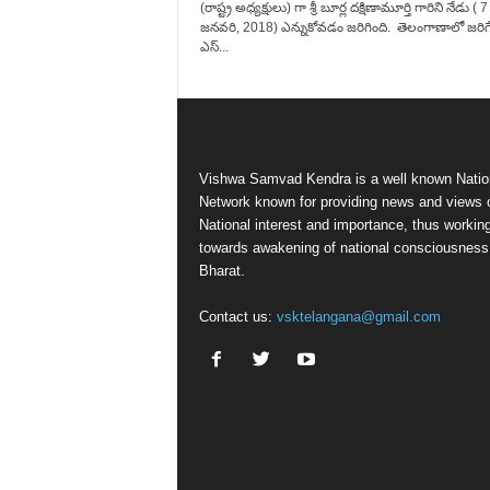
(రాష్ట్ర అధ్యక్షులు) గా శ్రీ బూర్ల దక్షిణామూర్తి గారిని నేడు ( 7
జనవరి, 2018) ఎన్నుకోవడం జరిగింది. తెలంగాణాలో జరిగ
ఎస్...
Vishwa Samvad Kendra is a well known Natio
Network known for providing news and views 
National interest and importance, thus workin
towards awakening of national consciousness
Bharat.
Contact us:
vsktelangana@gmail.com