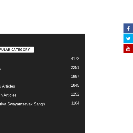
PULAR CATEGORY
4172
2251
u
1997
s
1845
 Articles
1252
h Articles
1104
riya Swayamsevak Sangh