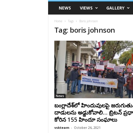
VSK
NEWS
VIEWS
GALLERY
Telangana
Home
Tags
Boris johnson
Tag: boris johnson
News
బంగ్లాదేశ్‌లో హిందువుల‌పై జ‌రుగుతు
దాడుల‌ను అడ్డుకోవాలి… బ్రిట‌న్ ప్ర‌ధా
కోరిన‌ 155 హిందూ సంఘాలు
vskteam
-
October 26, 2021