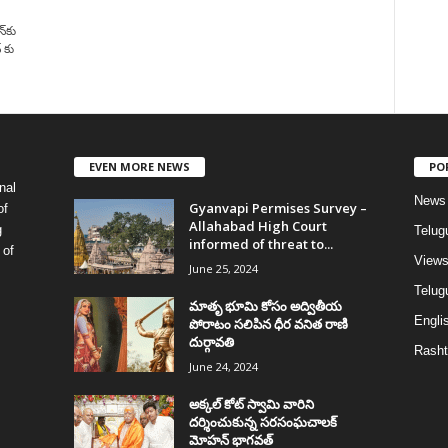
్‌కు
 కు
EVEN MORE NEWS
PO
nal
News
Gyanvapi Permises Survey –
of
Allahabad High Court
g
Telug
informed of threat to...
 of
View
June 25, 2024
Telugu
మాతృ భూమి కోసం అద్వితీయ
Englis
పోరాటం సలిపిన ధీర వనిత రాణి
దుర్గావతి
Rasht
June 24, 2024
అక్కల్‌ కోట్‌ స్వామి వారిని
దర్శించుకున్న సరసంఘచాలక్
మోహన్ భాగవత్