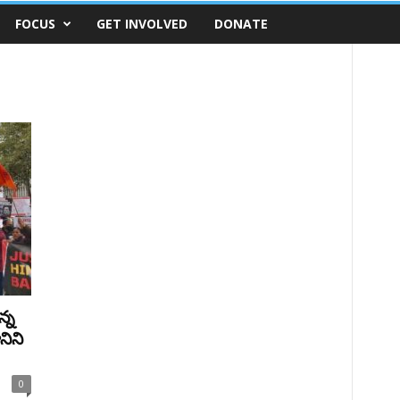
FOCUS
GET INVOLVED
DONATE
న్న
నిని
0