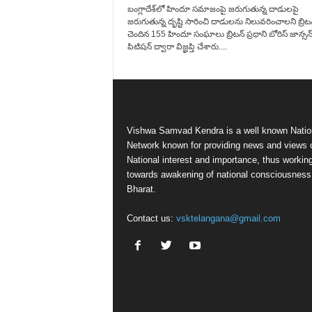
బంగ్లాదేశ్‌లో హిందూ స‌మాజంపై జ‌రుగుతున్న దాడుల‌పై
జ‌రుగుతున్న దృష్టి సారించి దాడుల‌ను నిలువ‌రించాల‌ని బ్రిట‌న
చెందిన 155 హిందూ సంఘాలు బ్రిట‌న్ ప్ర‌ధాని బోరిస్ జాన్స‌న్
పిటిష‌న్ ద్వారా విజ్ఞ‌ప్తి చేశారు....
Vishwa Samvad Kendra is a well known Natio
Network known for providing news and views 
National interest and importance, thus workin
towards awakening of national consciousness
Bharat.
Contact us:
vsktelangana@gmail.com