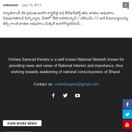
vskteam
-
July 15, 2017
0
న్యూజిలాండ్‌ దేశ ప్రముఖ ఆహార శాస్త్రవేత్త డా|| కీల్‌ఉడ్‌ఫోర్డ్‌ తమ జాతుల ఆవుపాలు
విషపూరితాలని పేర్కొన్నారు. వీటిలో ”బీటి కాసోమార్ఫిన్‌-7 (బిసిఎమ్‌-7)” అనే విషపదార్థాలవల్ల
జెర్సీ లాంటి జాతుల ఆవుపాలు మిక్కిలి అనారోగ్యకరమనీ,...
Vishwa Samvad Kendra is a well known National Network known for
providing news and views of National interest and importance, thus
working towards awakening of national consciousness of Bharat.
Contact us:
vsktelangana@gmail.com
EVEN MORE NEWS