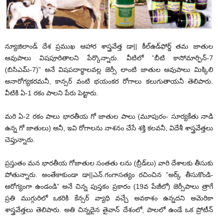
న్యూజిలాండ్‌ దేశ ప్రముఖ ఆహార శాస్త్రవేత్త డా|| కీల్‌ఉడ్‌ఫోర్డ్‌ తమ జాతుల
ఆవుపాలు విషపూరితాలని పేర్కొన్నారు. వీటిలో ”బీటి కాసోమార్ఫిన్‌-7
(బిసిఎమ్‌-7)” అనే విషపదార్థాలవల్ల జెర్సీ లాంటి జాతుల ఆవుపాలు మిక్కిలి
అనారోగ్యకరమనీ, కాన్సర్‌ వంటి భయంకర రోగాలు కలుగుతాయనీ తెలిపారు.
వీటికి ఏ-1 రకం పాలని పేరు పెట్టారు.
మరి ఏ-2 రకం పాలు భారతీయ గో జాతుల పాలు (మూపురం- సూర్యకేతు నాడి
ఉన్న గో జాతులు) అనీ, ఇవి రోగాలను నాశనం చేసే శక్తి కలవనీ, విదేశీ శాస్త్రవేత్తలు
చెప్తున్నారు.
ప్రస్తుతం మన భారతీయ గోజాతుల సంతతు లను (బ్రీడ్‌లు) వారి దేశాలకు తీసుకు
పోతున్నారు. అంతేకాకుండా డా||ఎన్‌.గంగాసత్యం రచించిన ”అర్క్‌ తీసుకొండి-
ఆరోగ్యంగా ఉండండి” అనే చిన్న పుస్తకం ప్రకారం (19వ పేజీలో) జెర్సీపాలు త్రాగే
ప్రతి ముగ్గురిలో ఒకరికి కేన్సర్‌ వ్యాధి వచ్చే అవకాశం ఉన్నదని అమెరికా
శాస్త్రవేత్తలు తెలిపారు. అతి చిన్నదైన తైవాన్‌ దేశంలో, పాలలో ఉండే ఒక ప్రోటీన్‌