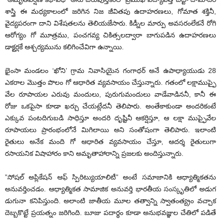
శాస్త్రి ఈ మధ్యకాలంలో జరిగిన నిజ జీవితపు ఉదాహరణలు, గోమాత శక్తినీ,
వైద్యపరంగా దాని విశేషతలను తెలియజేసారు. కిడ్నీల మార్పు అవసరంలేకనే రోగి
ఆరోగ్యం గో మూత్రము, పంచగవ్య చికిత్సలద్వారా బాగుపడిన ఉదాహరణలు
డాక్టర్లకే ఆశ్చర్యమును కలిగించేవిగా ఉన్నాయి.
భైంసా మండలం ‘ఖోని’ గ్రామ నివాసియైన గంగాధర్‌ అనే ఉపాధ్యాయుడు 28
ఎకరాల మొత్తం పొలం గో ఆధారిత వ్యవసాయం చేస్తున్నారు. గతంలో లక్షాముప్ఫై
వేల రూపాయల ఎరువు మందులు, పురుగుమందులు వాడేవాడిననీ, కానీ ఈ
రోజు ఒకపైసా కూడా ఖర్చు చేయట్లేదనీ తెలిపారు. అంతేకాకుండా అందరికంటే
ఎక్కువ పంటదిగుబడి సాధిస్తూ అందరి దృష్టినీ ఆకర్షిస్తూ, ఆ లక్షా ముప్ఫైవేల
రూపాయలు ప్రారంభంలోనే మిగిలాయి అని సంతోషంగా తెలిపారు. ఇలాంటి
రైతులు అనేక మంది గో ఆధారిత వ్యవసాయం చేస్తూ, ఆదర్శ రైతులుగా
రసాయనిక విషాహారం కాని అమృతాహారాన్ని ప్రజలకు అందిస్తున్నారు.
”సోషల్‌ అప్లికేషన్‌ ఆఫ్‌ స్పిరిట్యుయాలిటీ” అంటే సమాజానికి ఆధ్యాత్మికతను
అనువర్తించడం. ఆధ్యాత్మికత సామాజిక అనువర్తి భారతీయ సంస్కృతిలో అడుగ
డుగునా కనిపిస్తుంది. అలాంటి జాతీయ మూల తత్వాన్ని స్వాతంత్య్రం వచ్చాక
దెబ్బకొట్టే ప్రయత్నం జరిగింది. బూజు పదార్థం కూడా అనుభవజ్ఞుల చేతిలో పడితే