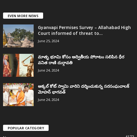
EVEN MORE NEWS
Gyanvapi Permises Survey – Allahabad High
Court informed of threat to...
June 25, 2024
మాతృ భూమి కోసం అద్వితీయ పోరాటం సలిపిన ధీర
వనిత రాణి దుర్గావతి
June 24, 2024
అక్కల్‌ కోట్‌ స్వామి వారిని దర్శించుకున్న సరసంఘచాలక్
మోహన్ భాగవత్
June 24, 2024
POPULAR CATEGORY