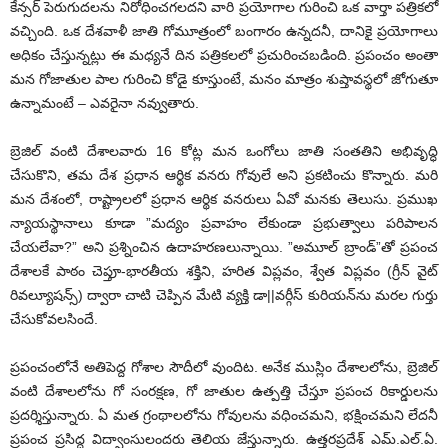
కేన్సర్‌ పెరుగుదలను నిరోధించగలదని వారి ప్రయోగాల గురించి ఒక వార్తా పత్రికలో
వచ్చింది. ఒక దేశవాళీ జాతి గోమూత్రంలో బంగారం ఉన్నదనీ, దానికై ప్రయోగాలు
అధికం చేస్తున్నట్లు ఈ మధ్యనే దిన పత్రికలలో ప్రచురించబడింది. ప్రపంచం అంతా
మన గోజాతుల పాల గురించి కోడై కూస్తుంటే, మనం మాత్రం శుప్తావస్థలో జోగుతూ
ఉన్నామంటే – ఎవరైనా నవ్వుతారు.
బ్రెజిల్‌ వంటి దేశాలవారు 16 కోట్ల మన ఒంగోలు జాతి సంతతిని అభివృద్ధి
చేసుకొని, తమ దేశ ప్రధాన ఆర్థిక వనరు గోవులే అని ప్రకటించు కొన్నారు. మరి
మన దేశంలో, రాష్ట్రాలలో ప్రధాన ఆర్థిక వనరులు ఏవో మనకు తెలుసు. ప్రముఖ
న్యాయస్థానాలు కూడా ”మద్యం ప్రవాహం లేకుండా ప్రభుత్వాలు పరిపాలన
చేయలేవా?” అని ప్రశ్నించిన ఉదాహరణలున్నాయి. ”అమూల్‌ బ్రాండ్‌”తో ప్రపంచ
దేశాలకే పాఠం చెప్తూ-భారతీయ శక్తిని, హరిత విప్లవం, శ్వేత విప్లవం (గ్రీన్‌ వైట్‌
రివల్యూషన్స్‌) ద్వారా చాటి చెప్పిన మేటి వ్యక్తి డా||వర్గీస్‌ కురియన్‌ను మరల గుర్తు
చేసుకోవలసిందే.
ప్రపంచంలోనే అతిపెద్ద గోశాల సౌదీలో వుందిట. అనేక ముస్లిం దేశాలలోను, బ్రెజిల్‌
వంటి దేశాలలోను గో సంరక్షణ, గో జాతుల ఉత్పత్తి చేస్తూ ప్రపంచ రికార్డులను
ప్రదర్శిస్తున్నారు. ఏ మత గ్రంథాలలోను గోవులను వధించమని, భక్షించమని లేదనీ
ప్రపంచ ప్రసిద్ధ విద్వాంసులందరు తెలియ జేస్తున్నారు. ఉత్తరప్రదేశ్‌ ఎమ్‌.ఎల్‌.ఏ.