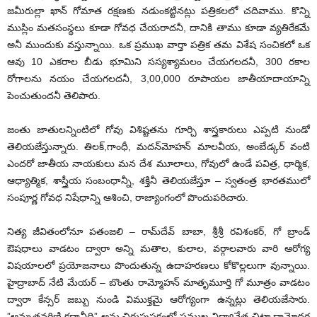
జమీరుల్లా ఖాన్‌ గోమాత రక్షణకు నడుంకట్టినట్లు పత్రికలలో చదివాము. కొన్ని
ముస్లిం మతసంస్థలు కూడా గోవధ చేయరాదనీ, దానికి తాము కూడా వ్యతిరేకమే
అనీ ముందుకు వస్తున్నాయి. ఒక ప్రముఖ వార్తా పత్రిక తమ విశేష సంచికలో ఒక
ఆవు 10 ఎకరాల బీడు భూమిని సస్యశ్యామలం చేయగలదనీ, 300 రకాల
రోగాలను నయం చేయగలదనీ, 3,00,000 రూపాయల జాతీయాదాయాన్ని
పెంచుతుందనీ తెలిపారు.
జంతు జాతులన్నింటిలో గోవు విశిష్టతను గూర్చి శాస్త్రకారులు ఎప్పటి నుండో
తెలియజేస్తున్నారు. తిలక్‌,గాంధీ, మదన్‌మోహన్‌ మాలవీయ, అంబేడ్కర్‌ వంటి
ఎందరో జాతీయ నాయకులు మన దేశ మూలాలు, గోవులో ఉండే పవిత్ర, ధార్మిక,
ఆధ్యాత్మిక, శాస్త్రీయ సంబంధాన్నీ, శక్తినీ తెలియజేస్తూ – స్వతంత్ర భారతములో
సంపూర్ణ గోవధ నిషేధాన్ని ఆశించి, రాజ్యాంగంలో పొందుపరిచారు.
నిత్య జీవితంలోనూ పతంజలి – రామ్‌దేవ్‌ బాబా, శ్రీశ్రీ రవిశంకర్‌, గో బ్రాండ్‌
ఔషధాలు వాడటం ద్వారా అన్ని మతాల, కులాల, వర్గాలవారు వారి ఆరోగ్య
విషయాలలో ప్రయోజనాలు పొందుతున్న ఉదాహరణలు కోకొల్లలుగా వున్నాయి.
హైద్రాబాద్‌ నేటి మేయర్‌ – బొంతు రామ్మోహన్‌ మాతృమూర్తి గో మూత్రం వాడటం
ద్వారా కేన్సర్‌ జబ్బు నుండి విముక్తమై ఆరోగ్యంగా ఉన్నట్లు తెలియజేసారు.
”అమృతవర్షిణి కథావీధి” అను చిరుపుస్తకంలో ప్రముఖ విద్యావేత్త చిట్టా దామోదర