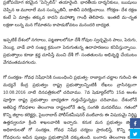
ప్రజోపయోగ కరమైన ”పెన్సిలిన్‌” తయారైంది. భారతీయ దార్శనికులు, ఋషులు
చెప్పిన ఆ మూలాలే మన సంస్కృతినీ, జాతినీ పరిరక్షించాయి. గోరక్షణ- దేశ రక్షణ
కంటే ఏ మాత్రం తక్కువ కాదని మహాత్మా గాంధీ తెలిపారు. ఇంతటి మ¬న్నత
లక్షణా లున్న మన గోమాతను కాపాడుకోవటం మనందరి బాధ్యత.
ఇప్పటికే దేశంలో నగరాలు, పట్టణాలలోనూ దేశీ గోవుల స్వచ్ఛమైన పాలు, పెరుగు,
నెయ్యి, వాడే వారి సంఖ్య క్రమంగా పెరుగుతున్న ఉదాహరణలు కనిపిస్తున్నాయి.
ప్రభుత్వాలు కూడా శ్రద్ధ చూపిస్తే మంచి దేశీ గో- సంతతులను అభివృద్ధి చేయుటం
వేగవంతమవగలదు.
గో సంరక్షణ- గోవధ నిషేధానికి సంబంధించి ప్రభుత్వ- రాజ్యాంగ చట్టాల గురించి ఈ
మధ్యనే కేంద్ర ప్రభుత్వం రాష్ట్ర ప్రభుత్వాలన్నింటికీ లేఖలు వ్రాసినట్లుగా
10.08.2016 నాటి దినపత్రికలలో చదివాము. 7వ షెడ్యూల్‌లోని 15వ అంశం
పూర్తిగా రాష్ట్ర ప్రభుత్వాల బాధ్యతగా గుర్తుచేస్తున్నట్లు చదివాము. దేశంలోనే
అతిపెద్ద గోవధశాల తెలంగాణ రాష్ట్రంలోనే ఉన్న సంగతి మరవలేము. గతంలో
కొన్ని జిల్లాల కలెక్టర్లు, సైబరాబాద్‌ పోలీస్‌కమీషనర్‌ వంటివారు ఈ విషయమై నిర్దిష్ట
ఉత్తర్వులనూ క్రింది శాఖలవారికి ఇచ్చారు. కనుక మన ప్రభుత్వం జిల్లాల
అధికారులతో గో సంరక్షణ, గోవధ నిషేధ చర్యలు ప్రారంభిస్తే, కొన్ని లక్షల
గోవధలను ఆపిన పుణ్యం ప్రభుత్వానికి దక్కుతుంది. బంగారు తెలంగాణ కూడా