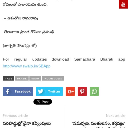
గోవులతో సాకారమవు తుంది.
– ఆకుతోట రామరావు
తెలంగాణ ప్రాంత గోసేవా ప్రముఖ్‌
(జాగృతి సౌజన్యం తో)
For regular updates download Samachara Bharati app
http://www.swalp.in/SBApp
TAGS
BRAZIL
INDIA
INDIAN COWS
Facebook
Twitter
Previous article
Next article
సరిహద్దుల్లో చైనా కవ్వింపులు
‘సమర్పణ, సంతులనం, కర్తవ్యం’