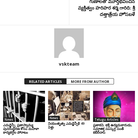
గుణాలతో మూర్తీభవించిన
వ్యక్తిత్వం హరిహర శర్మ గారిది: శ్రీ
దత్తాత్రేయ హోసబళే
vskteam
RELATED ARTICLES
MORE FROM AUTHOR
News
News
Telugu Articles
నియంతృత్వ ఎమర్జెన్సీకి 49
ఎమర్జెన్సీ: ప్రజాస్వామ్య
ప్రజాకవి, భక్తి ఉద్యమకారుడు,
ఏళ్లు
పునరుద్ధరణ కోసం మహిళా
సమాజిక సంస్కర్త సంత్‌
కార్యకర్తల పోరాటం
కబీర్‌దాస్‌