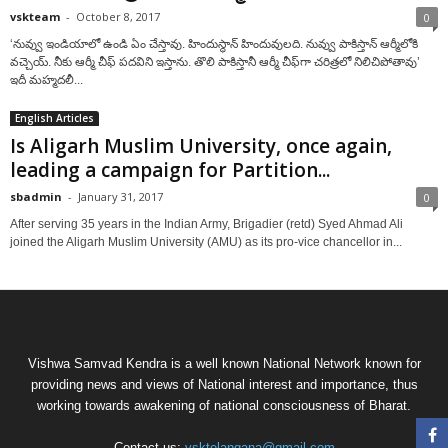
vskteam
-
October 8, 2017
0
‘నువ్వు ఇండియాలో ఉండి ఏం చేస్తావు. హిందుస్థాన్‌ హిందువులది. నువ్వు పాకిస్తాన్‌ ఆర్మీలోకి
వచ్చెయ్‌. నీకు ఆర్మీ చీఫ్‌ పదవిని ఇస్తాను. తొలి పాకిస్తానీ ఆర్మీ చీఫ్‌గా చరిత్రలో నిలిచిపోతావు’
ఇదీ మహ్మదలీ...
English Articles
Is Aligarh Muslim University, once again,
leading a campaign for Partition...
sbadmin
-
January 31, 2017
0
After serving 35 years in the Indian Army, Brigadier (retd) Syed Ahmad Ali
joined the Aligarh Muslim University (AMU) as its pro-vice chancellor in...
Vishwa Samvad Kendra is a well known National Network known for
providing news and views of National interest and importance, thus
working towards awakening of national consciousness of Bharat.
Contact us:
vsktelangana@gmail.com