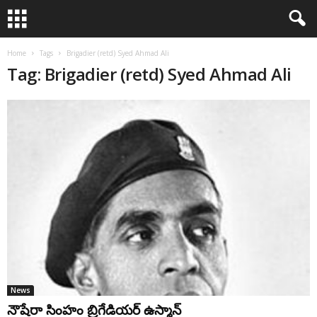
Home
Tags
Brigadier (retd) Syed Ahmad Ali
Tag: Brigadier (retd) Syed Ahmad Ali
News
నౌషేరా సింహం బ్రిగేడియర్‌ ఉస్మాన్‌