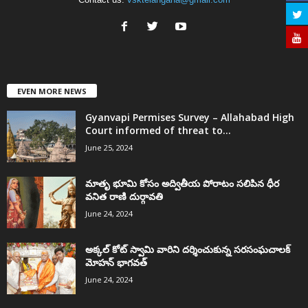
EVEN MORE NEWS
Gyanvapi Permises Survey – Allahabad High
Court informed of threat to...
June 25, 2024
మాతృ భూమి కోసం అద్వితీయ పోరాటం సలిపిన ధీర
వనిత రాణి దుర్గావతి
June 24, 2024
అక్కల్‌ కోట్‌ స్వామి వారిని దర్శించుకున్న సరసంఘచాలక్
మోహన్ భాగవత్
June 24, 2024