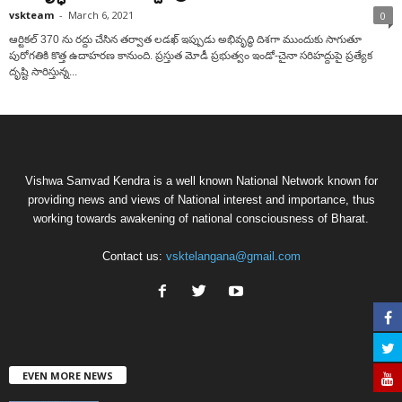
vskteam
-
March 6, 2021
0
ఆర్టికల్ 370 ను రద్దు చేసిన తర్వాత లడఖ్ ఇప్పుడు అభివృద్ధి దిశ‌గా ముందుకు సాగుతూ
పురోగతికి కొత్త ఉదాహరణ కానుంది. ప్రస్తుత మోడీ ప్రభుత్వం ఇండో-చైనా సరిహద్దుపై ప్రత్యేక
దృష్టి సారిస్తున్న...
Vishwa Samvad Kendra is a well known National Network known for
providing news and views of National interest and importance, thus
working towards awakening of national consciousness of Bharat.
Contact us:
vsktelangana@gmail.com
EVEN MORE NEWS