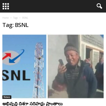
Home
Tags
BSNL
Tag: BSNL
News
అభివృద్ధి దిశ‌గా స‌రిహ‌ద్దు ప్రాంతాలు