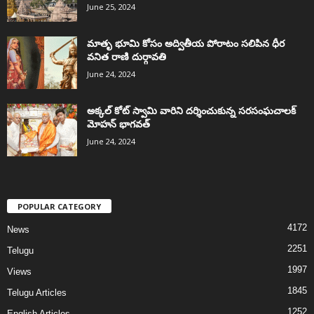
June 25, 2024
మాతృ భూమి కోసం అద్వితీయ పోరాటం సలిపిన ధీర
వనిత రాణి దుర్గావతి
June 24, 2024
అక్కల్‌ కోట్‌ స్వామి వారిని దర్శించుకున్న సరసంఘచాలక్
మోహన్ భాగవత్
June 24, 2024
POPULAR CATEGORY
4172
News
2251
Telugu
1997
Views
1845
Telugu Articles
1252
English Articles