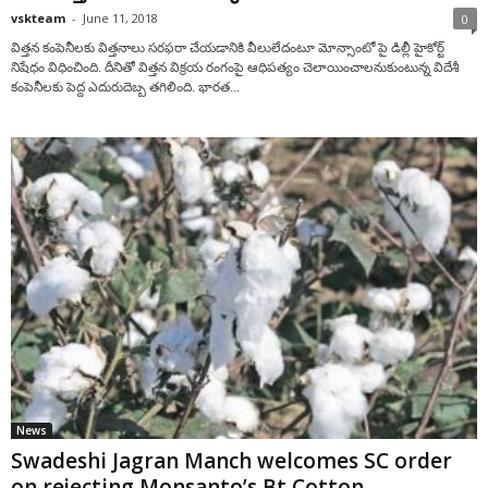
vskteam
-
June 11, 2018
0
విత్తన కంపెనీలకు విత్తనాలు సరఫరా చేయడానికి వీలులేదంటూ మోన్సాంటో పై డిల్లీ హైకోర్ట్‌
నిషేధం విధించింది. దీనితో విత్తన విక్రయ రంగంపై ఆధిపత్యం చెలాయించాలనుకుంటున్న విదేశీ
కంపెనీలకు పెద్ద ఎదురుదెబ్బ తగిలింది. భారత...
News
Swadeshi Jagran Manch welcomes SC order
on rejecting Monsanto’s Bt Cotton...