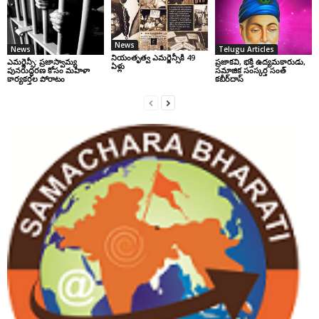
News
News
Telugu Articles
నియంతృత్వ ఎమర్జెన్సీకి 49
ఎమర్జెన్సీ: ప్రజాస్వామ్య
ప్రజాకవి, భక్తి ఉద్యమకారుడు,
ఏళ్లు
పునరుద్ధరణ కోసం మహిళా
సమాజిక సంస్కర్త సంత్‌
కార్యకర్తల పోరాటం
కబీర్‌దాస్‌