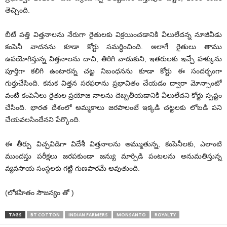
తెచ్చింది.
బీటీ పత్తి విత్తనాలను నేరుగా రైతులకు విక్రయించడానికి వీలులేదన్న నూజివీడు
కంపెనీ వాదనను కూడా కోర్టు సమర్ధించింది. అలాగే రైతులు తాము
ఉపయోగిస్తున్న విత్తనాలను దాచి, తిరిగి వాడుకుని, ఇతరులకు ఇచ్చే హక్కును
పూర్తిగా కలిగి ఉంటారన్న చట్ట నిబంధనను కూడా కోర్టు ఈ సందర్భంగా
గుర్తుచేసింది. కనుక విత్తన సరఫరాను ప్రభావితం చేయడం ద్వారా మోన్సాంటో
వంటి కంపెనీలు రైతుల ప్రయోజ నాలను దెబ్బతీయడానికి వీలులేదని కోర్టు స్పష్టం
చేసింది. భారత దేశంలో అమ్మకాలు జరపాలంటే ఇక్కడి చట్టలకు లోబడి పని
చేయవలసిందేనని పేర్కొంది.
ఈ తీర్పు విచ్చవిడిగా విదేశీ విత్తనాలను అమ్ముతున్న, కంపెనీలకు, ఎలాంటి
ముందస్తు పరీక్షలు జరపకుండా జన్యు మార్పిడి పంటలను అనుమతిస్తున్న
వ్యవసాయ సంస్థలకు గట్టి గుణపాఠమే అవుతుంది.
(లోకహితం సౌజన్యం తో )
TAGS
BT COTTON
INDIAN FARMERS
MONSANTO
ROYALTY