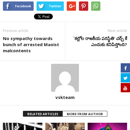
Facebook
Twitter
Previous article
Next article
No sympathy towards
`కల్లోల రాజకీయ పరిస్థితి’ చర్చ్ కే
bunch of arrested Maoist
ఎందుకు కనిపిస్తోంది?
malcontents
vskteam
RELATED ARTICLES
MORE FROM AUTHOR