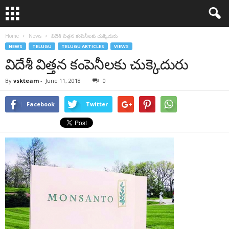
Home
News
విదేశీ విత్తన కంపెనీలకు చుక్కెదురు
NEWS
TELUGU
TELUGU ARTICLES
VIEWS
విదేశీ విత్తన కంపెనీలకు చుక్కెదురు
By
vskteam
-
June 11, 2018
0
Facebook
Twitter