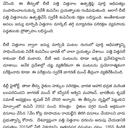
చేసింది. ఈ తీర్పుతో బీటీ పత్తి విత్తనాల ఉత్పత్తిపై పూర్తి ఆధిపత్యం
సంపాదించాలనుకున్న విదేశీ కంపెనీల ప్రయత్నాలకు గండిపడుతుంది. అలాగే బీటీ
పత్తి విత్తనాలను ఉత్పత్తిచేసే స్వదేశీ కంపెనీలకు రక్షణ లభిస్తుంది. అంతేకాకుండా
అసలు జన్యు మార్పిడి విత్తనాల మార్కెట్‌ తగ్గి పర్యావరణ పరిరక్షణ వ్యవసాయ
పద్దతులకు ప్రోత్సాహం లభిస్తుంది.
బీటీ విత్తనాల ద్వారా జన్యు మార్పిడి పంటల రంగంలో పూర్తి ఆధిపత్యాన్ని
సాధించేందుకు విదేశీ కంపెనీలు భారత్‌ లో చాలా ప్రయత్నం చేశాయి. పత్తి విత్తనలే
కాకుండా బీటీ వంకాయ, బీటీ ఆవ పంటలను కూడా ఇక్కడ ప్రవేశపెట్టాలని
చూశాయి. అనేక ప్రదేశాల్లో చట్ట వ్యతిరేకంగా ఈ పంటలను ప్రయోగాత్మకంగా
పరీక్షించారు కూడా. ఈ పరీక్షలను స్వదేశీ జాగరణ్‌ మంచ్‌ తీవ్రంగా వ్యతిరేకించింది.
డిల్లీ హైకోర్ట్‌ తాజా తీర్పు రైతుల హక్కుల పరిరక్షణ, భారత ఆహార భద్రత మరింత
బలపరిచిందని జాగరణ్‌ మంచ్‌ కో కన్వీనర్‌ అశ్విని మహాజన్‌, భారతీయ కృషక్‌
సమాజ్‌ అధ్యక్షులు కృషణ్‌ వీర్‌ చౌదరి అన్నారు. ఈ తీర్పును దృష్టిలో పెట్టుకుని
మోన్సాంటో కంపెనీ 2002 నుంచి 80లక్షల రైతుల దగ్గర నుండి అక్రమంగా
వసూలు చేసిన 7వేల కోట్ల రూపాయల రాయల్టీని తిరిగి వసూలు చేయాలని వారు
ప్రభుత్వాన్ని కోరారు. దేశవ్యాప్తంగా పత్తి విత్తనాల ధరలను అదుపు చేయడానికి
ప్రభుత్వం 2015లో వీటి విక్రయాన్ని అత్యవసర వస్తువుల చట్టం, 1955 కిందికి