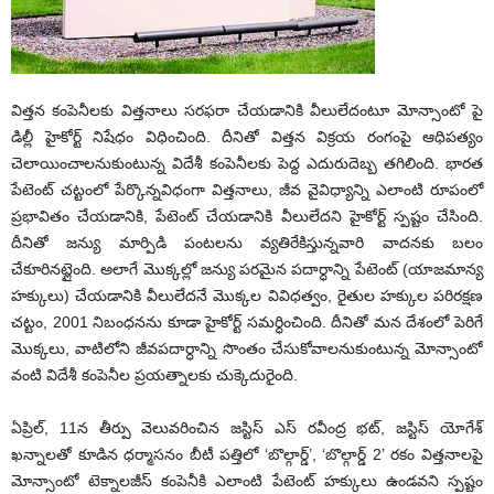
విత్తన కంపెనీలకు విత్తనాలు సరఫరా చేయడానికి వీలులేదంటూ మోన్సాంటో పై
డిల్లీ హైకోర్ట్‌ నిషేధం విధించింది. దీనితో విత్తన విక్రయ రంగంపై ఆధిపత్యం
చెలాయించాలనుకుంటున్న విదేశీ కంపెనీలకు పెద్ద ఎదురుదెబ్బ తగిలింది. భారత
పేటెంట్‌ చట్టంలో పేర్కొన్నవిధంగా విత్తనాలు, జీవ వైవిధ్యాన్ని ఎలాంటి రూపంలో
ప్రభావితం చేయడానికి, పేటెంట్‌ చేయడానికి వీలులేదని హైకోర్ట్‌ స్పష్టం చేసింది.
దీనితో జన్యు మార్పిడి పంటలను వ్యతిరేకిస్తున్నవారి వాదనకు బలం
చేకూరినట్లైంది. అలాగే మొక్కల్లో జన్యు పరమైన పదార్ధాన్ని పేటెంట్‌ (యాజమాన్య
హక్కులు) చేయడానికి వీలులేదనే మొక్కల వివిధత్వం, రైతుల హక్కుల పరిరక్షణ
చట్టం, 2001 నిబంధనను కూడా హైకోర్ట్‌ సమర్ధించింది. దీనితో మన దేశంలో పెరిగే
మొక్కలు, వాటిలోని జీవపదార్ధాన్ని సొంతం చేసుకోవాలనుకుంటున్న మోన్సాంటో
వంటి విదేశీ కంపెనీల ప్రయత్నాలకు చుక్కెదురైంది.
ఏప్రిల్‌, 11న తీర్పు వెలువరించిన జస్టిస్‌ ఎస్‌ రవీంద్ర భట్‌, జస్టిస్‌ యోగేశ్‌
ఖన్నాలతో కూడిన ధర్మాసనం బీటీ పత్తిలో ‘బొల్గార్డ్‌’, ‘బొల్గార్డ్‌ 2’ రకం విత్తనాలపై
మోన్సాంటో టెక్నాలజీస్‌ కంపెనీకి ఎలాంటి పేటెంట్‌ హక్కులు ఉండవని స్పష్టం