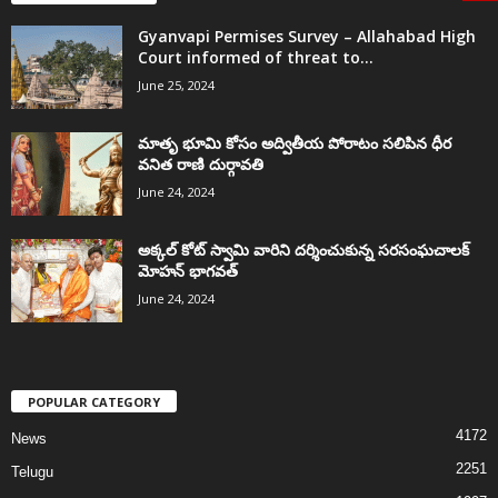
Gyanvapi Permises Survey – Allahabad High
Court informed of threat to...
June 25, 2024
మాతృ భూమి కోసం అద్వితీయ పోరాటం సలిపిన ధీర
వనిత రాణి దుర్గావతి
June 24, 2024
అక్కల్‌ కోట్‌ స్వామి వారిని దర్శించుకున్న సరసంఘచాలక్
మోహన్ భాగవత్
June 24, 2024
POPULAR CATEGORY
4172
News
2251
Telugu