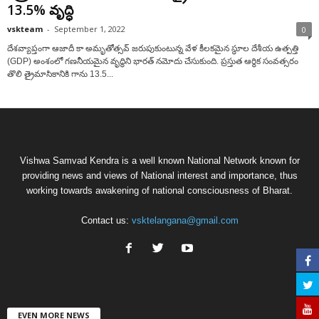
13.5% వృద్ధి
vskteam
-
September 1, 2022
0
దేశవ్యాప్తంగా ఆజాదీ కా అమృతోత్సవ్ జరుపుకుంటున్న వేళ కీలకమైన స్థూల దేశీయ ఉత్పత్తి
(GDP) అంశంలో గణనీయమైన వృద్ధిని భారత్ నమోదు చేసుకుంది. ప్రస్తుత ఆర్థిక సంవత్సరం
తొలి త్రైమాసికానికి గాను 13.5...
Vishwa Samvad Kendra is a well known National Network known for
providing news and views of National interest and importance, thus
working towards awakening of national consciousness of Bharat.
Contact us:
vsktelangana@gmail.com
EVEN MORE NEWS