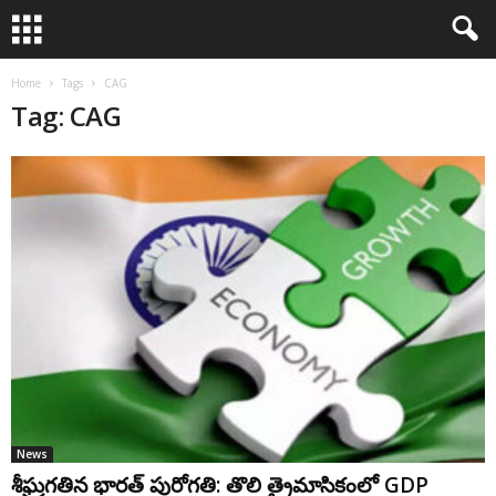
Home
Tags
CAG
Tag: CAG
News
శీఘ్రగతిన భారత్ పురోగతి: తొలి త్రైమాసికంలో GDP