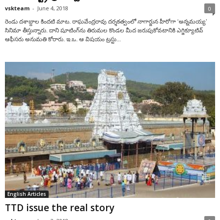
vskteam
-
June 4, 2018
0
రెండు దశాబ్దాల కిందటి మాట. రాఘవేంద్రరావు దర్శకత్వంలో నాగార్జున హీరోగా ‘అన్నమయ్య’
సినిమా తీస్తున్నారు. దాని షూటింగ్‌ను తిరుమల కొండల మీద జరుపుకోవటానికి ఎగ్జిక్యూటివ్‌
ఆఫీసరు అనుమతి కోరారు. ఇ.ఒ. ఆ విషయం ట్రస్టు...
English Articles
TTD issue the real story