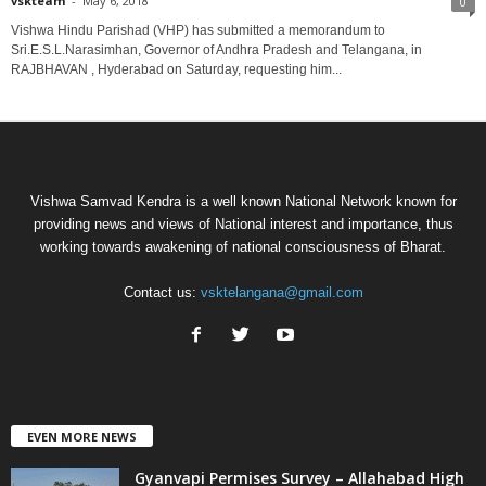
vskteam
-
May 6, 2018
0
Vishwa Hindu Parishad (VHP) has submitted a memorandum to
Sri.E.S.L.Narasimhan, Governor of Andhra Pradesh and Telangana, in
RAJBHAVAN , Hyderabad on Saturday, requesting him...
Vishwa Samvad Kendra is a well known National Network known for
providing news and views of National interest and importance, thus
working towards awakening of national consciousness of Bharat.
Contact us:
vsktelangana@gmail.com
EVEN MORE NEWS
Gyanvapi Permises Survey – Allahabad High