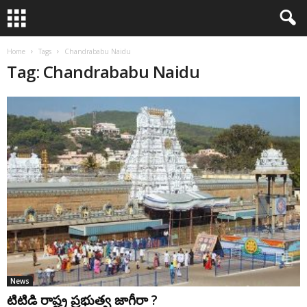
Home
Tags
Chandrababu Naidu
Tag: Chandrababu Naidu
News
టిటిడి రాష్ట్ర ప్రభుత్వ జాగీరా ?