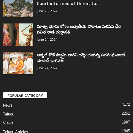
Court informed of threat to...
June 25, 2024
మాతృ భూమి కోసం అద్వితీయ పోరాటం సలిపిన ధీర
వనిత రాణి దుర్గావతి
June 24, 2024
అక్కల్‌ కోట్‌ స్వామి వారిని దర్శించుకున్న సరసంఘచాలక్
మోహన్ భాగవత్
June 24, 2024
POPULAR CATEGORY
4172
News
2251
Telugu
1997
Views
1845
Telugu Articles