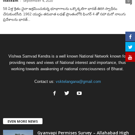
vskteam
-
September 4, 2020
0
58 ఏళ్ల క్రితం చైనా ఆక్రమించుకున్న భూభాగాలను ఒక్కొక్కటిగా భారత్ తిరిగి స్వాధీనం
చేసుకుంటోంది. 1962 యుద్ధం తరువాత లఢఖ్ ప్రాంతంలోని ఫింగర్ 4 తో సహా మరో నాలుగు
ప్రదేశాలను భారత్...
Vishwa Samvad Kendra is a well known National Network known for
providing news and views of National interest and importance, thus
working towards awakening of national consciousness of Bharat.
Contact us:
vsktelangana@gmail.com
EVEN MORE NEWS
Gyanvapi Permises Survey – Allahabad High