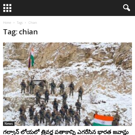
Home
Tags
Chian
Tag: chian
News
గల్వాన్​ లోయలో త్రివర్ణ పతాకాన్ని ఎగరేసిన భారత జవాన్లు