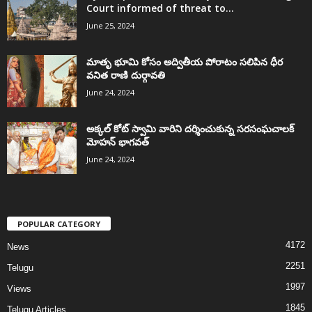
Court informed of threat to...
June 25, 2024
మాతృ భూమి కోసం అద్వితీయ పోరాటం సలిపిన ధీర
వనిత రాణి దుర్గావతి
June 24, 2024
అక్కల్‌ కోట్‌ స్వామి వారిని దర్శించుకున్న సరసంఘచాలక్
మోహన్ భాగవత్
June 24, 2024
POPULAR CATEGORY
4172
News
2251
Telugu
1997
Views
1845
Telugu Articles