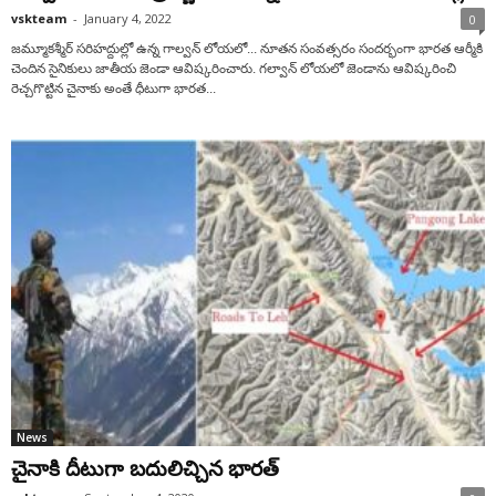
vskteam
-
January 4, 2022
0
జ‌మ్మూకశ్మీర్ సరిహద్దుల్లో ఉన్న గాల్వన్ లోయలో... నూతన సంవత్సరం సందర్భంగా భార‌త ఆర్మీకి
చెందిన సైనికులు జాతీయ జెండా ఆవిష్కరించారు. గల్వాన్ లోయలో జెండాను ఆవిష్కరించి
రెచ్చగొట్టిన చైనాకు అంతే ధీటుగా భారత...
News
చైనాకి దీటుగా బదులిచ్చిన భారత్